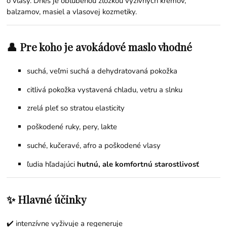
o vlasy. Dnes je obľúbenou zložkou výživných krémov,
balzamov, masiel a vlasovej kozmetiky.
👤 Pre koho je avokádové maslo vhodné
suchá, veľmi suchá a dehydratovaná pokožka
citlivá pokožka vystavená chladu, vetru a slnku
zrelá pleť so stratou elasticity
poškodené ruky, pery, lakte
suché, kučeravé, afro a poškodené vlasy
ľudia hľadajúci
hutnú, ale komfortnú starostlivosť
✨ Hlavné účinky
✔️ intenzívne vyživuje a regeneruje