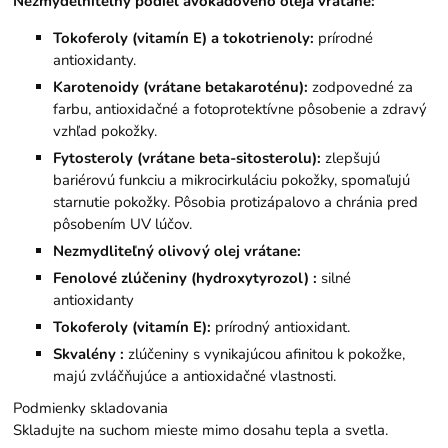
Nezmýdelniteľný podiel avokádového oleja vrátane:
Tokoferoly (vitamín E) a tokotrienoly:
prírodné
antioxidanty.
Karotenoidy (vrátane betakaroténu):
zodpovedné za
farbu, antioxidačné a fotoprotektívne pôsobenie a zdravý
vzhľad pokožky.
Fytosteroly (vrátane beta-sitosterolu):
zlepšujú
bariérovú funkciu a mikrocirkuláciu pokožky, spomaľujú
starnutie pokožky. Pôsobia protizápalovo a chránia pred
pôsobením UV lúčov.
Nezmydliteľný olivový olej vrátane:
Fenolové zlúčeniny (hydroxytyrozol)
:
silné
antioxidanty
Tokoferoly (vitamín E):
prírodný antioxidant.
Skvalény
:
zlúčeniny s vynikajúcou afinitou k pokožke,
majú zvláčňujúce a antioxidačné vlastnosti.
Podmienky skladovania
Skladujte na suchom mieste mimo dosahu tepla a svetla.