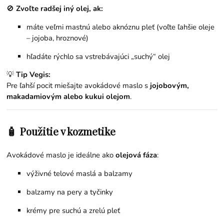
🚫
Zvoľte radšej iný olej, ak:
máte veľmi mastnú alebo aknóznu pleť (voľte ľahšie oleje
– jojoba, hroznové)
hľadáte rýchlo sa vstrebávajúci „suchý“ olej
💡
Tip Vegis:
Pre ľahší pocit miešajte avokádové maslo s
jojobovým,
makadamiovým alebo kukui olejom
.
🧴 Použitie v kozmetike
Avokádové maslo je ideálne ako
olejová fáza
:
výživné telové maslá a balzamy
balzamy na pery a tyčinky
krémy pre suchú a zrelú pleť