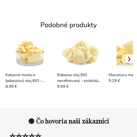
Podobné produkty
Kakaové maslo a
Babassu olej BIO
Murumuru masl
babassový olej BIO –
nerafinovaný – exotická
9.29 €
prírodné telové maslo
výživa pre pleť a vlasy 100
8.99 €
9.99 €
/ 500 g
🟢 Čo hovoria naši zákazníci
⭐⭐⭐⭐⭐