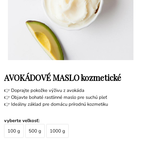
AVOKÁDOVÉ MASLO kozmetické
👉 Doprajte pokožke výživu z avokáda
👉 Objavte bohaté rastlinné maslo pre suchú pleť
👉 Ideálny základ pre domácu prírodnú kozmetiku
vyberte veľkosť
:
100 g
500 g
1000 g