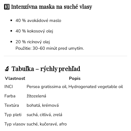
3️⃣ Intenzívna maska na suché vlasy
40 % avokádové maslo
40 %
kokosový olej
20 %
ricínový olej
Použitie: 30–60 minút pred umytím.
🔬 Tabuľka – rýchly prehľad
Vlastnosť
Popis
INCI
Persea gratissima oil, Hydrogenated vegetable oil
Farba
žltozelená
Textúra
bohatá, krémová
Typ pleti
suchá, citlivá, zrelá
Typ vlasov
suché, kučeravé, afro