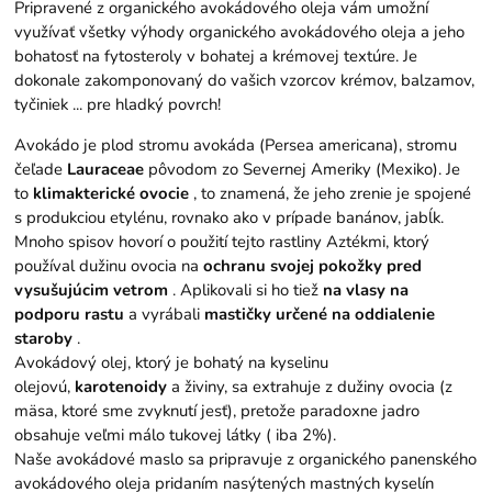
Pripravené z organického avokádového oleja vám umožní
využívať všetky výhody organického avokádového oleja a jeho
bohatosť na fytosteroly v bohatej a krémovej textúre. Je
dokonale zakomponovaný do vašich vzorcov krémov, balzamov,
tyčiniek ... pre hladký povrch!
Avokádo je plod stromu avokáda (Persea americana), stromu
čeľade
Lauraceae
pôvodom zo Severnej Ameriky (Mexiko). Je
to
klimakterické ovocie
, to znamená, že jeho zrenie je spojené
s produkciou etylénu, rovnako ako v prípade banánov, jabĺk.
Mnoho spisov hovorí o použití tejto rastliny Aztékmi, ktorý
používal dužinu ovocia na
ochranu svojej pokožky pred
vysušujúcim vetrom
. Aplikovali si ho tiež
na vlasy na
podporu rastu
a vyrábali
mastičky určené na oddialenie
staroby
.
Avokádový olej, ktorý je bohatý na kyselinu
olejovú,
karotenoidy
a živiny, sa extrahuje z dužiny ovocia (z
mäsa, ktoré sme zvyknutí jesť), pretože paradoxne jadro
obsahuje veľmi málo tukovej látky ( iba 2%).
Naše avokádové maslo sa pripravuje z organického panenského
avokádového oleja pridaním nasýtených mastných kyselín