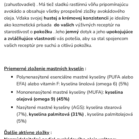
(zahusťovadiel) . Má tiež sladkú rastlinnú vôňu pripomínajúcu
avokádo a obsahuje všetky prospešné zložky avokádového
oleja. Vďaka svojej
hustej a krémovej konzistencii
je ideálny
ako kozmetická prísada
do vašich
výživných receptúr na
starostlivosť o
pokožku
. Jeho
jemný
dotyk a jeho
upokojujúce
a zvláčňujúce vlastnosti
vás potešia, aby sa stal spojencom
vašich receptúr pre suchú a citlivú pokožku.
Priemerné zloženie mastných kyselín
:
Polynenasýtené esenciálne mastné kyseliny (PUFA alebo
EFA) alebo vitamín F: kyselina linolová (omega 6) (5%)
Mononenasýtené mastné kyseliny (MUFA):
kyselina
olejová (omega 9) (45%)
Nasýtené mastné kyseliny (AGS): kyselina stearová
(7%),
kyselina palmitová (31%)
, kyselina palmitolejová
(5%)
Ďalšie aktívne zložky
: