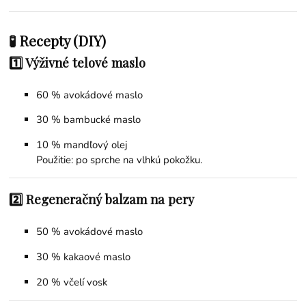
🧪 Recepty (DIY)
1️⃣ Výživné telové maslo
60 % avokádové maslo
30 %
bambucké maslo
10 %
mandľový olej
Použitie: po sprche na vlhkú pokožku.
2️⃣ Regeneračný balzam na pery
50 % avokádové maslo
30 %
kakaové maslo
20 %
včelí vosk