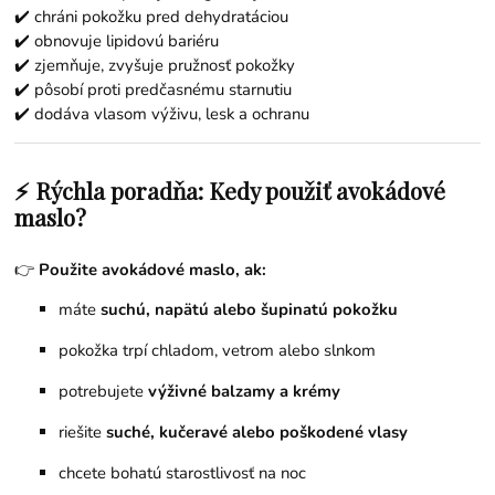
✔️ chráni pokožku pred dehydratáciou
✔️ obnovuje lipidovú bariéru
✔️ zjemňuje, zvyšuje pružnosť pokožky
✔️ pôsobí proti predčasnému starnutiu
✔️ dodáva vlasom výživu, lesk a ochranu
⚡ Rýchla poradňa: Kedy použiť avokádové
maslo?
👉
Použite avokádové maslo, ak:
máte
suchú, napätú alebo šupinatú pokožku
pokožka trpí chladom, vetrom alebo slnkom
potrebujete
výživné balzamy a krémy
riešite
suché, kučeravé alebo poškodené vlasy
chcete bohatú starostlivosť na noc