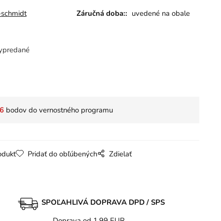
-schmidt
Záručná doba::
uvedené na obale
ypredané
6
bodov do vernostného programu
odukt
Pridať do obľúbených
Zdielať
SPOĽAHLIVÁ DOPRAVA DPD / SPS
Doprava od 1,99 EUR