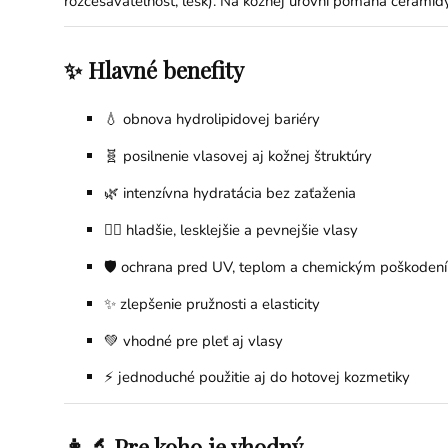
rozčesávateľnosť, lesk). Na kožnej úrovni pomáha ceramid
✨ Hlavné benefity
💧 obnova hydrolipidovej bariéry
🧬 posilnenie vlasovej aj kožnej štruktúry
🌿 intenzívna hydratácia bez zaťaženia
💇‍♀️ hladšie, lesklejšie a pevnejšie vlasy
🛡️ ochrana pred UV, teplom a chemickým poškoden
✨ zlepšenie pružnosti a elasticity
💚 vhodné pre pleť aj vlasy
⚡ jednoduché použitie aj do hotovej kozmetiky
👩‍🔬 Pre koho je vhodný