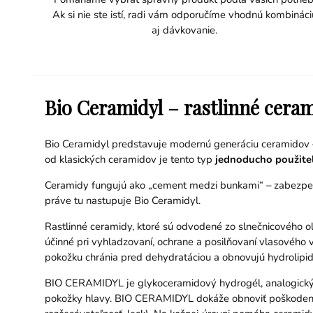
Ak si nie ste istí, radi vám odporučíme vhodnú kombináci
aj dávkovanie.
Bio Ceramidyl – rastlinné cerami
Bio Ceramidyl predstavuje modernú generáciu ceramidov
od klasických ceramidov je tento typ
jednoducho použiteľ
Ceramidy fungujú ako „cement medzi bunkami“ – zabezpečuj
práve tu nastupuje Bio Ceramidyl.
Rastlinné ceramidy, ktoré sú odvodené zo slnečnicového ol
účinné pri vyhladzovaní, ochrane a posilňovaní vlasového v
pokožku chránia pred dehydratáciou a obnovujú hydrolipidi
BIO CERAMIDYL je glykoceramidový hydrogél, analogický 
pokožky hlavy. BIO CERAMIDYL dokáže obnoviť poškodené v