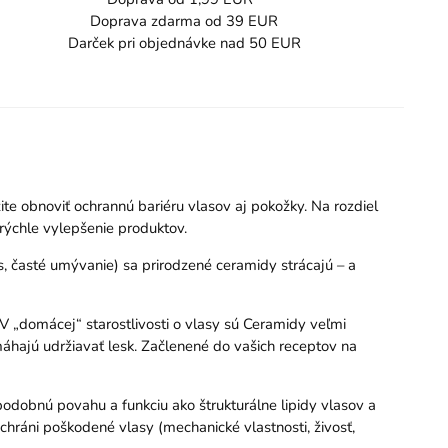
Doprava zdarma od 39 EUR
Darček pri objednávke nad 50 EUR
ite obnoviť ochrannú bariéru vlasov aj pokožky. Na rozdiel
e rýchle vylepšenie produktov.
, časté umývanie) sa prirodzené ceramidy strácajú – a
V „domácej“ starostlivosti o vlasy sú Ceramidy veľmi
máhajú udržiavať lesk. Začlenené do vašich receptov na
obnú povahu a funkciu ako štrukturálne lipidy vlasov a
ráni poškodené vlasy (mechanické vlastnosti, živosť,