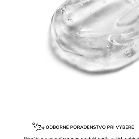
ODBORNÉ PORADENSTVO PRI VÝBERE
Pomáhame vybrať správny produkt podľa vašich potrieb