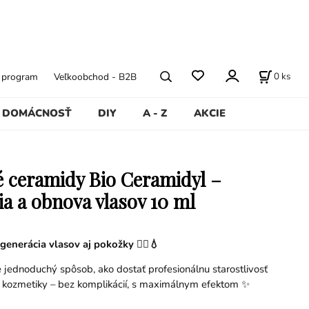
0
ks
ý program
Veľkoobchod - B2B
DOMÁCNOSŤ
DIY
A - Z
AKCIE
é ceramidy Bio Ceramidyl –
ia a obnova vlasov 10 ml
enerácia vlasov aj pokožky 💇‍♀️💧
e jednoduchý spôsob, ako dostať profesionálnu starostlivosť
 kozmetiky – bez komplikácií, s maximálnym efektom ✨