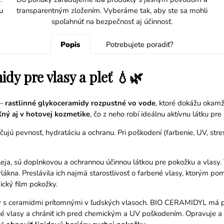
u
transparentným zložením. Vyberáme tak, aby ste sa mohli
spoľahnúť na bezpečnosť aj účinnosť.
Popis
Potrebujete poradiť?
dy pre vlasy a pleť 💧🌿
 –
rastlinné glykoceramidy rozpustné vo vode
, ktoré dokážu okamž
ný aj v hotovej kozmetike
, čo z neho robí ideálnu aktívnu látku pr
ú pevnosť, hydratáciu a ochranu. Pri poškodení (farbenie, UV, stres
eja, sú doplnkovou a ochrannou účinnou látkou pre pokožku a vlasy. 
lákna. Preslávila ich najmä starostlivosť o farbené vlasy, ktorým po
cký film pokožky.
s ceramidmi prítomnými v ľudských vlasoch. BIO CERAMIDYL má pod
lasy a chrániť ich pred chemickým a UV poškodením. Opravuje a ch