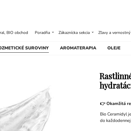
ural, BIO obchod
Poradňa
Zákaznícka sekcia
Zľavy a vernostn
OZMETICKÉ SUROVINY
AROMATERAPIA
OLEJE
Rastlinn
hydratác
👉 Okamžitá reg
Bio Ceramidyl j
do každodennej