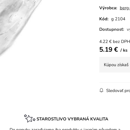
Výrobca:
berg
Kód:
g 2104
Dostupnosť:
v
4.22
€
bez DPH
5.19
€
ks
Kúpou získaš
Sledovať pr
STAROSTLIVO VYBRANÁ KVALITA
.
Do ponuky zaraďujeme iba produkty s jasným pôvodom a