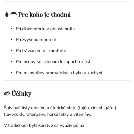
👩‍🦰 Pre koho je vhodná
Pri diskomforte v oblasti hrdla
Pri zvýšenom potení
Pri tráviacom diskomforte
Pre osoby so sklonom k zápachu z úst
Pre milovníkov aromatických bylín v kuchyni
🌱 Účinky
Šalviové listy obsahujú éterické oleje (tujón, cineol, gáfor),
flavonoidy, triterpény, horké látky a vitamíny.
V tradičnom bylinkárstve sa využívajú na: