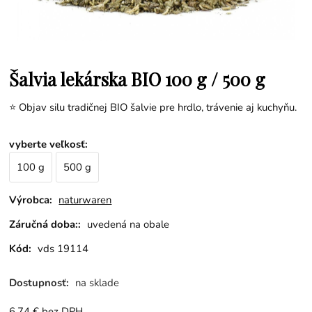
Šalvia lekárska BIO 100 g / 500 g
⭐ Objav silu tradičnej BIO šalvie pre hrdlo, trávenie aj kuchyňu.
vyberte veľkosť
:
100 g
500 g
Výrobca:
naturwaren
Záručná doba::
uvedená na obale
Kód:
vds 19114
Dostupnosť:
na sklade
6.74
€
bez DPH