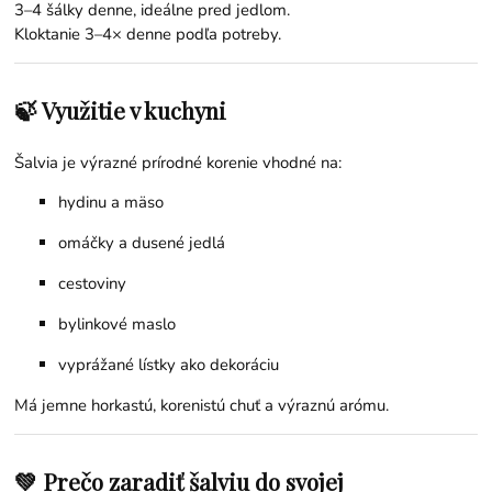
3–4 šálky denne, ideálne pred jedlom.
Kloktanie 3–4× denne podľa potreby.
🍃 Využitie v kuchyni
Šalvia je výrazné prírodné korenie vhodné na:
hydinu a mäso
omáčky a dusené jedlá
cestoviny
bylinkové maslo
vyprážané lístky ako dekoráciu
Má jemne horkastú, korenistú chuť a výraznú arómu.
💚 Prečo zaradiť šalviu do svojej