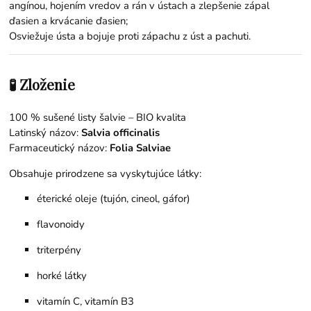
angínou, hojením vredov a rán v ústach a zlepšenie zápal
ďasien a krvácanie ďasien;
Osviežuje ústa a bojuje proti zápachu z úst a pachuti.
🧪 Zloženie
100 % sušené listy šalvie – BIO kvalita
Latinský názov:
Salvia officinalis
Farmaceutický názov:
Folia Salviae
Obsahuje prirodzene sa vyskytujúce látky:
éterické oleje (tujón, cineol, gáfor)
flavonoidy
triterpény
horké látky
vitamín C, vitamín B3