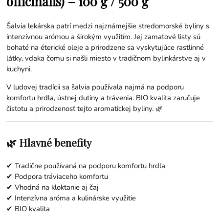
officinalis) – 100 g / 500 g
Šalvia lekárska patrí medzi najznámejšie stredomorské byliny s
intenzívnou arómou a širokým využitím. Jej zamatové listy sú
bohaté na éterické oleje a prirodzene sa vyskytujúce rastlinné
látky, vďaka čomu si našli miesto v tradičnom bylinkárstve aj v
kuchyni.
V ľudovej tradícii sa šalvia používala najmä na podporu
komfortu hrdla, ústnej dutiny a trávenia. BIO kvalita zaručuje
čistotu a prirodzenosť tejto aromatickej byliny. 🌿
🌿 Hlavné benefity
✔ Tradične používaná na podporu komfortu hrdla
✔ Podpora tráviaceho komfortu
✔ Vhodná na kloktanie aj čaj
✔ Intenzívna aróma a kulinárske využitie
✔ BIO kvalita