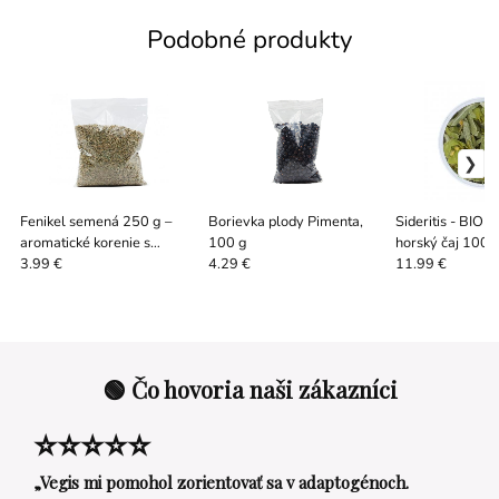
Podobné produkty
Fenikel semená 250 g –
Borievka plody Pimenta,
Sideritis - BIO 
aromatické korenie s
100 g
horský čaj 100 
anízovou chuťou
3.99 €
4.29 €
11.99 €
🟢 Čo hovoria naši zákazníci
⭐⭐⭐⭐⭐
„Vegis mi pomohol zorientovať sa v adaptogénoch.