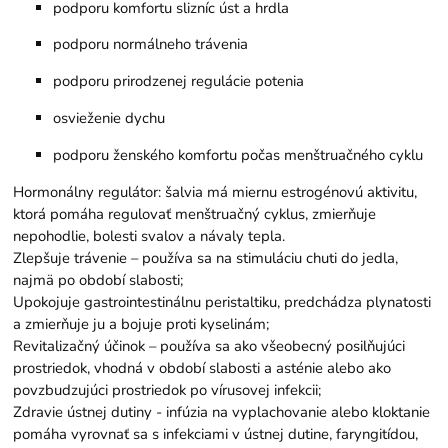
podporu komfortu slizníc úst a hrdla
podporu normálneho trávenia
podporu prirodzenej regulácie potenia
osvieženie dychu
podporu ženského komfortu počas menštruačného cyklu
Hormonálny regulátor: šalvia má miernu estrogénovú aktivitu,
ktorá pomáha regulovať menštruačný cyklus, zmierňuje
nepohodlie, bolesti svalov a návaly tepla.
Zlepšuje trávenie – používa sa na stimuláciu chuti do jedla,
najmä po období slabosti;
Upokojuje gastrointestinálnu peristaltiku, predchádza plynatosti
a zmierňuje ju a bojuje proti kyselinám;
Revitalizačný účinok – používa sa ako všeobecný posilňujúci
prostriedok, vhodná v období slabosti a asténie alebo ako
povzbudzujúci prostriedok po vírusovej infekcii;
Zdravie ústnej dutiny - infúzia na vyplachovanie alebo kloktanie
pomáha vyrovnať sa s infekciami v ústnej dutine, faryngitídou,