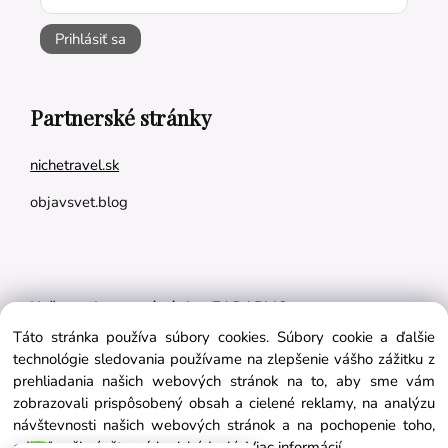
Prihlásiť sa
Partnerské stránky
nichetravel.sk
objavsvet.blog
Naše appky pre vás úplne ZADARMO:
Táto stránka používa súbory cookies. Súbory cookie a ďalšie
Tréningový plán na mieru
technológie sledovania používame na zlepšenie vášho zážitku z
BMI kalkulačka
prehliadania našich webových stránok na to, aby sme vám
zobrazovali prispôsobený obsah a cielené reklamy, na analýzu
Vygeneruj si výživový plán na mieru
návštevnosti našich webových stránok a na pochopenie toho,
odkiaľ naši návštevníci prichádzajú.
Viac informácií