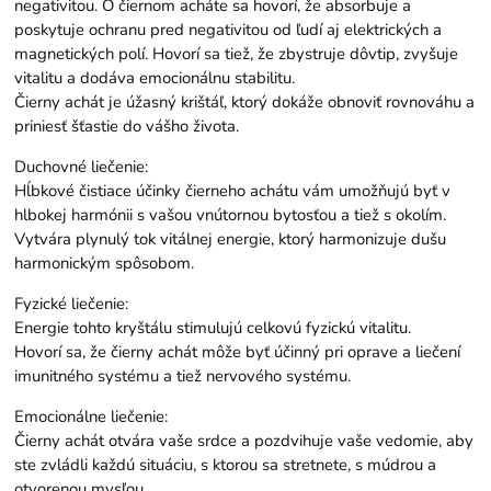
negativitou. O čiernom acháte sa hovorí, že absorbuje a
poskytuje ochranu pred negativitou od ľudí aj elektrických a
magnetických polí. Hovorí sa tiež, že zbystruje dôvtip, zvyšuje
vitalitu a dodáva emocionálnu stabilitu.
Čierny achát je úžasný krištáľ, ktorý dokáže obnoviť rovnováhu a
priniesť šťastie do vášho života.
Duchovné liečenie:
Hĺbkové čistiace účinky čierneho achátu vám umožňujú byť v
hlbokej harmónii s vašou vnútornou bytosťou a tiež s okolím.
Vytvára plynulý tok vitálnej energie, ktorý harmonizuje dušu
harmonickým spôsobom.
Fyzické liečenie:
Energie tohto kryštálu stimulujú celkovú fyzickú vitalitu.
Hovorí sa, že čierny achát môže byť účinný pri oprave a liečení
imunitného systému a tiež nervového systému.
Emocionálne liečenie:
Čierny achát otvára vaše srdce a pozdvihuje vaše vedomie, aby
ste zvládli každú situáciu, s ktorou sa stretnete, s múdrou a
otvorenou mysľou.