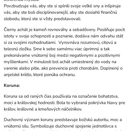
Povzbudzuje vás, aby ste si splnili svoje veľké sny a inšpiruje
vás, aby ste boli disciplinovanejší, aby ste dosiahli finančnú
slobodu, ktorú ste si vždy predstavovali.
Čierny achát je kameň rovnováhy a sebadôvery. Posilňuje pocit
istoty v svoje schopnosti a poznanie, dodáva nám odvahu stáť
si za svojimi rozhodnutiami. Vyrovnáva rozumovú, citovú a
telesnú zložku. Sme k sebe samému viac úprimný a tak
prekonávame vnútorný boj medzi negatívnymi a pozitívnymi
myšlienkami. V minulosti bol achát umiestnený do vody na
varenie alebo pitie, ako prevencia proti chorobám. Doplnený o
anjelské krídlo, ktoré ponúka ochranu.
Koruna:
Koruna sa od raných čias používala na označenie bohatstva,
moci a kráľovskej hodnosti. Bola to vybraná pokrývka hlavy pre
kráľov, kráľovné a kmeňových náčelníkov.
Duchovný význam koruny predstavuje božskú autoritu, moc a
vnútornú silu. Symbolizuje duchovné spojenie jednotlivca s