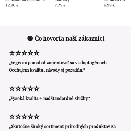
Čierny Achát - viac druhov
Kameňov
12.80 €
7.79 €
6.99 €
🟢 Čo hovoria naši zákazníci
⭐⭐⭐⭐⭐
„Vegis mi pomohol zorientovať sa v adaptogénoch.
Oceňujem kvalitu, návody aj poradňu.“
⭐⭐⭐⭐⭐
„Vysoká kvalita + nadštandardné služby.“
⭐⭐⭐⭐⭐
„Skutočne široký sortiment prírodných produktov za