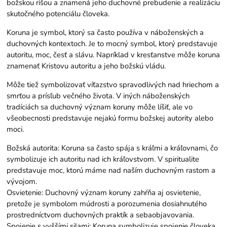
božskou ríšou a znamená jeho duchovné prebudenie a realizáciu
skutočného potenciálu človeka.
Koruna je symbol, ktorý sa často používa v náboženských a
duchovných kontextoch. Je to mocný symbol, ktorý predstavuje
autoritu, moc, česť a slávu. Napríklad v kresťanstve môže koruna
znamenať Kristovu autoritu a jeho božskú vládu.
Môže tiež symbolizovať víťazstvo spravodlivých nad hriechom a
smrťou a prísľub večného života. V iných náboženských
tradíciách sa duchovný význam koruny môže líšiť, ale vo
všeobecnosti predstavuje nejakú formu božskej autority alebo
moci.
Božská autorita: Koruna sa často spája s kráľmi a kráľovnami, čo
symbolizuje ich autoritu nad ich kráľovstvom. V spiritualite
predstavuje moc, ktorú máme nad naším duchovným rastom a
vývojom.
Osvietenie: Duchovný význam koruny zahŕňa aj osvietenie,
pretože je symbolom múdrosti a porozumenia dosiahnutého
prostredníctvom duchovných praktík a sebaobjavovania.
Spojenie s vyššími silami: Koruna symbolizuje spojenie človeka