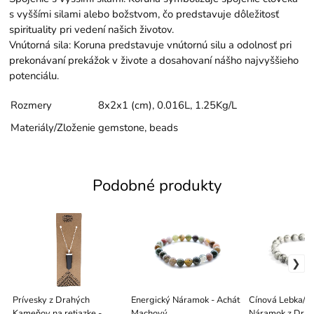
s vyššími silami alebo božstvom, čo predstavuje dôležitosť
spirituality pri vedení našich životov.
Vnútorná sila: Koruna predstavuje vnútornú silu a odolnosť pri
prekonávaní prekážok v živote a dosahovaní nášho najvyššieho
potenciálu.
Rozmery
8x2x1 (cm)
, 0.016L
, 1.25Kg/L
Materiály/Zloženie
gemstone, beads
Podobné produkty
Prívesky z Drahých
Energický Náramok - Achát
Cínová Lebka/Še
Kameňov na retiazke -
Machový
Náramok z Dra