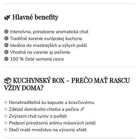
🌿 Hlavné benefity
🟢 Intenzívna, prirodzene aromatická chuť
🟢 Tradičné korenie európskej kuchyne
🟢 Ideálna do mastnejších a sýtych jedál
🟢 Vhodná na varenie aj pečenie
🟢 100 % čisté semená rasce
📦 KUCHYNSKÝ BOX – PREČO MAŤ RASCU
VŽDY DOMA?
✨ Nenahraditeľná ku kapuste a bravčovému
✨ Základ domáceho chleba a pečiva 🥖
✨ Zvýrazní chuť syrov a paštét
✨ Podporí prirodzenú arómu mäsových jedál
✨ Stačí malé množstvo na výrazný efekt