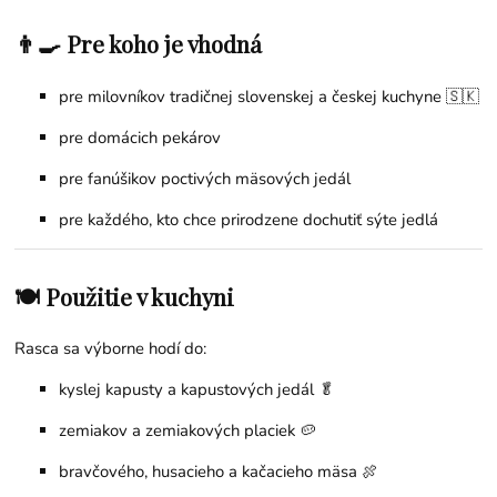
👨‍🍳 Pre koho je vhodná
pre milovníkov tradičnej slovenskej a českej kuchyne 🇸🇰
pre domácich pekárov
pre fanúšikov poctivých mäsových jedál
pre každého, kto chce prirodzene dochutiť sýte jedlá
🍽 Použitie v kuchyni
Rasca sa výborne hodí do:
kyslej kapusty a kapustových jedál 🥬
zemiakov a zemiakových placiek 🥔
bravčového, husacieho a kačacieho mäsa 🍖