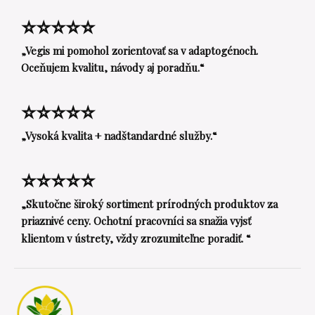
⭐⭐⭐⭐⭐
„Vegis mi pomohol zorientovať sa v adaptogénoch.
Oceňujem kvalitu, návody aj poradňu.“
⭐⭐⭐⭐⭐
„Vysoká kvalita + nadštandardné služby.“
⭐⭐⭐⭐⭐
„Skutočne široký sortiment prírodných produktov za
priaznivé ceny. Ochotní pracovníci sa snažia vyjsť
klientom v ústrety, vždy zrozumiteľne poradiť. “