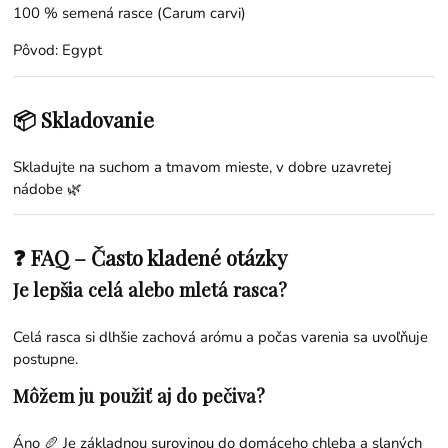
100 % semená rasce (Carum carvi)
Pôvod: Egypt
📦 Skladovanie
Skladujte na suchom a tmavom mieste, v dobre uzavretej
nádobe 🌿
❓ FAQ – Často kladené otázky
Je lepšia celá alebo mletá rasca?
Celá rasca si dlhšie zachová arómu a počas varenia sa uvoľňuje
postupne.
Môžem ju použiť aj do pečiva?
Áno 🥖 Je základnou surovinou do domáceho chleba a slaných