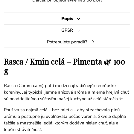
Darček pri objednávke nad 50 EUR
Popis
GPSR
Potrebujete poradiť?
Rasca / Kmín celá – Pimenta 🌿 100
g
Rasca (Carum carvi) patrí medzi najtradičnejšie európske
koreniny. Jej typická, jemne anízová aróma a mierne hrejivá chuť
sú neoddeliteľnou súčasťou našej kuchyne už celé stáročia ✨
Používa sa najmä celá – bez mletia – aby si zachovala plnú
arómu a postupne ju uvoľňovala počas varenia. Skvele dopĺňa
ťažšie a mastnejšie jedlá, ktorým dodáva nielen chuť, ale aj
lepšiu stráviteľnosť.