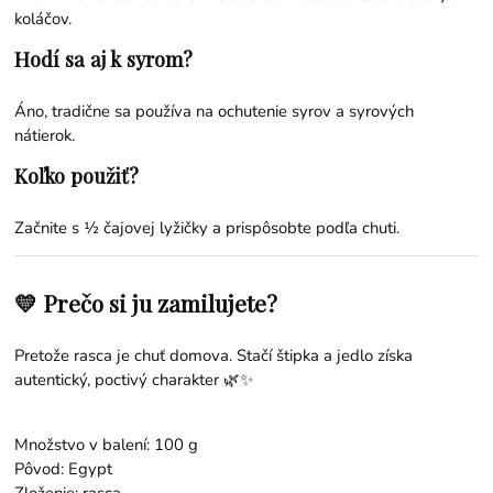
koláčov.
Hodí sa aj k syrom?
Áno, tradične sa používa na ochutenie syrov a syrových
nátierok.
Koľko použiť?
Začnite s ½ čajovej lyžičky a prispôsobte podľa chuti.
💛 Prečo si ju zamilujete?
Pretože rasca je chuť domova. Stačí štipka a jedlo získa
autentický, poctivý charakter 🌿✨
Množstvo v balení: 100 g
Pôvod: Egypt