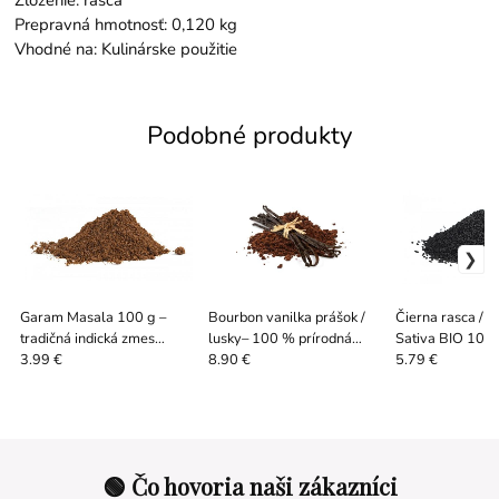
Zloženie: rasca
Prepravná hmotnosť: 0,120 kg
Vhodné na: Kulinárske použitie
Podobné produkty
Garam Masala 100 g –
Bourbon vanilka prášok /
Čierna rasca / N
tradičná indická zmes
lusky– 100 % prírodná
Sativa BIO 100 
korenia
madagaskarská vanilka
1000 g
3.99 €
8.90 €
5.79 €
🟢 Čo hovoria naši zákazníci