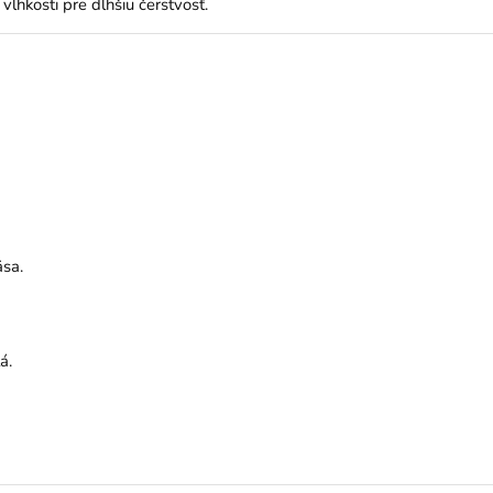
lhkosti pre dlhšiu čerstvosť.
äsa.
á.