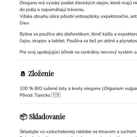
Oregano má vysoký podiel éterických olejov, ktoré majú nie
do jedla a napomáhajú tráveniu.
Vďaka obsahu silice pôsobí antisepticky, expektoračne, anti
čriev.
Bylina sa používa ako diaforetikum, tlmič kašľa a expektora
čajov, sirupov a tabliet. Používa sa tiež pri atónii a plynat
Pre svoj upokojujúci účinok na centrálny nervový systém sa
🧂 Zloženie
100 % BIO sušené listy a kvety oregana (
Origanum vulga
Pôvod: Turecko 🇹🇷
📦 Skladovanie
Skladujte vo vzduchotesnej nádobe na tmavom a suchom 