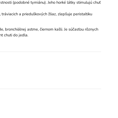
stnosti (podobné tymiánu). Jeho horké látky stimulujú chuť
ráviacich a prieduškových žliaz, zlepšuje peristaltiku
de, bronchiálnej astme, čiernom kašli. Je súčasťou rôznych
nt chuti do jedla.