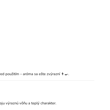
ed použitím – aróma sa ešte zvýrazní 👨‍🍳.
oju výraznú vôňu a teplý charakter.