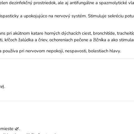
len dezinfekčný prostriedok, ale aj antifungálne a spazmolytické vla
spasticky a upokojujúco na nervový systém. Stimuluje sekréciu potu, t
ns pri akútnom katare horných dýchacích ciest, bronchitíde, tracheití
osti, kŕčoch žalúdka a čriev, ochoreniach pečene a žlčníka a ako stimula
 používa pri nervovom nepokoji, nespavosti, bolestiach hlavy.
re
).
mieste 🌿.