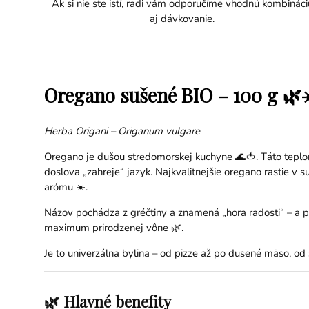
Ak si nie ste istí, radi vám odporučíme vhodnú kombináci
aj dávkovanie.
Oregano sušené BIO – 100 g 🌿
Herba Origani – Origanum vulgare
Oregano je dušou stredomorskej kuchyne 🌊🍅. Táto teplom
doslova „zahreje“ jazyk. Najkvalitnejšie oregano rastie v
arómu ☀️.
Názov pochádza z gréčtiny a znamená „hora radosti“ – a pre
maximum prirodzenej vône 🌿.
Je to univerzálna bylina – od pizze až po dusené mäso, od 
🌿 Hlavné benefity