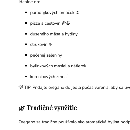
Ideálne do:
paradajkových omáčok 🍅
pizze a cestovín 🍕🍝
duseného mäsa a hydiny
strukovín 🌱
pečenej zeleniny
bylinkových masiel a nátierok
koreninových zmesí
💡 TIP: Pridajte oregano do jedla počas varenia, aby sa uv
🌿 Tradičné využitie
Oregano sa tradične používalo ako aromatická bylina podpo