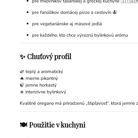
pre milovníkov talianskej a gréckej kuchyne 🇮🇹🇬
pre fanúšikov domácej pizze a cestovín 🍝
pre vegetariánske aj mäsové jedlá
pre každého, kto chce výraznú bylinkovú arómu
✨ Chuťový profil
🌿 teplý a aromatický
🔥 mierne pikantný
🍃 jemne horkastý
☀️ intenzívne bylinkový
Kvalitné oregano má prirodzenú „štipľavosť“, ktorá jemne zn
🍽 Použitie v kuchyni