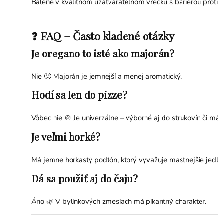
Balené v kvalitnom uzatvárateľnom vrecku s bariérou proti v
❓ FAQ – Často kladené otázky
Je oregano to isté ako majorán?
Nie 🙂 Majorán je jemnejší a menej aromatický.
Hodí sa len do pizze?
Vôbec nie 🍲 Je univerzálne – výborné aj do strukovín či m
Je veľmi horké?
Má jemne horkastý podtón, ktorý vyvažuje mastnejšie jedl
Dá sa použiť aj do čaju?
Áno 🌿 V bylinkových zmesiach má pikantný charakter.