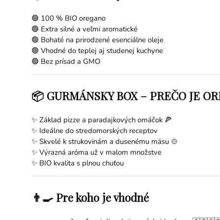
🟢 100 % BIO oregano
🟢 Extra silné a veľmi aromatické
🟢 Bohaté na prirodzené esenciálne oleje
🟢 Vhodné do teplej aj studenej kuchyne
🟢 Bez prísad a GMO
📦 GURMÁNSKY BOX – PREČO JE 
✨ Základ pizze a paradajkových omáčok 🍕
✨ Ideálne do stredomorských receptov
✨ Skvelé k strukovinám a dusenému mäsu 🍲
✨ Výrazná aróma už v malom množstve
✨ BIO kvalita s plnou chuťou
👨‍🍳 Pre koho je vhodné