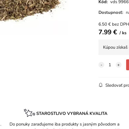
Kód:
vds 996
Dostupnosť:
n
6.50
€
bez DPH
7.99
€
ks
Kúpou získaš
Sledovať pr
STAROSTLIVO VYBRANÁ KVALITA
.
Do ponuky zaraďujeme iba produkty s jasným pôvodom a