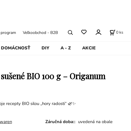
0
ks
ý program
Veľkoobchod - B2B
DOMÁCNOSŤ
DIY
A - Z
AKCIE
sušené BIO 100 g – Origanum
je recepty BIO silou „hory radosti“ 🌿✨
rwaren
Záručná doba::
uvedená na obale