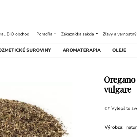
ural, BIO obchod
Poradňa
Zákaznícka sekcia
Zľavy a vernostn
OZMETICKÉ SUROVINY
AROMATERAPIA
OLEJE
Oregano 
vulgare
👉 Vylepšite svo
Výrobca:
natu