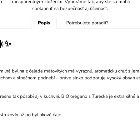
u
transparentným zložením. Vyberáme tak, aby ste sa mohli
spoľahnúť na bezpečnosť aj účinnosť.
Popis
Potrebujete poradiť?
☀️✨
ilná bylina z čeľade mätovitých má výraznú, aromatickú chuť s jem
 suchom a slnečnom podnebí – práve slnko podporuje vysoký obsah es
sne tak pôsobí aj v kuchyni. BIO oregano z Turecka je extra silné a
strukovín až po bylinkové čaje.