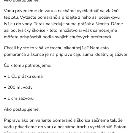
Vodu privedieme do varu a necháme vychladnúť na vlažnú
teplotu. Vytlačte pomaranč a pridajte z neho asi polievkovú
lyžicu do vody. Teraz nasleduje suma prášok a škorica. Dáme
asi pol lyžičky škorice - toto množstvo si však samozrejme
môžete prispôsobiť podľa svojich chuťových preferencií.
Chceli by ste to v šálke trochu pikantnejšie? Namiesto
pomaranča a škorice je na prípravu čaju suma ideálny aj zázvor.
Čo k tomu potrebujeme:
• 1 ČL prášku suma
• 200 ml vody
• 1 cm zázvoru
Ako postupujeme:
Prípravu ako pri variante pomaranč a škorica začneme tak, že
vodu privedieme do varu a necháme trochu vychladnúť. Potom