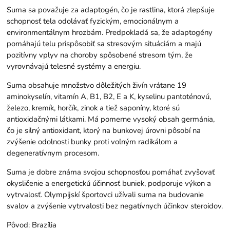
Suma sa považuje za adaptogén, čo je rastlina, ktorá zlepšuje
schopnosť tela odolávať fyzickým, emocionálnym a
environmentálnym hrozbám. Predpokladá sa, že adaptogény
pomáhajú telu prispôsobiť sa stresovým situáciám a majú
pozitívny vplyv na choroby spôsobené stresom tým, že
vyrovnávajú telesné systémy a energiu.
Suma obsahuje množstvo dôležitých živín vrátane 19
aminokyselín, vitamín A, B1, B2, E a K, kyselinu pantoténovú,
železo, kremík, horčík, zinok a tiež saponíny, ktoré sú
antioxidačnými látkami. Má pomerne vysoký obsah germánia,
čo je silný antioxidant, ktorý na bunkovej úrovni pôsobí na
zvýšenie odolnosti bunky proti voľným radikálom a
degeneratívnym procesom.
Suma je dobre známa svojou schopnosťou pomáhať zvyšovať
okysličenie a energetickú účinnosť buniek, podporuje výkon a
vytrvalosť. Olympijskí športovci užívali suma na budovanie
svalov a zvýšenie vytrvalosti bez negatívnych účinkov steroidov.
Pôvod: Brazília