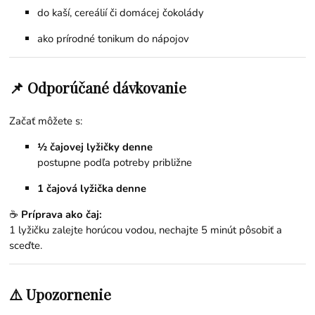
do kaší, cereálií či domácej čokolády
ako prírodné tonikum do nápojov
📌 Odporúčané dávkovanie
Začať môžete s:
½ čajovej lyžičky denne
postupne podľa potreby približne
1 čajová lyžička denne
☕
Príprava ako čaj:
1 lyžičku zalejte horúcou vodou, nechajte 5 minút pôsobiť a
sceďte.
⚠️ Upozornenie