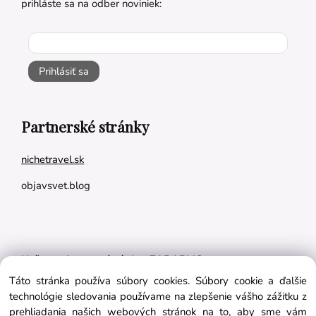
prihláste sa na odber noviniek:
Prihlásiť sa
Partnerské stránky
nichetravel.sk
objavsvet.blog
Naše appky pre vás úplne ZADARMO:
Táto stránka používa súbory cookies. Súbory cookie a ďalšie
Tréningový plán na mieru
technológie sledovania používame na zlepšenie vášho zážitku z
BMI kalkulačka
prehliadania našich webových stránok na to, aby sme vám