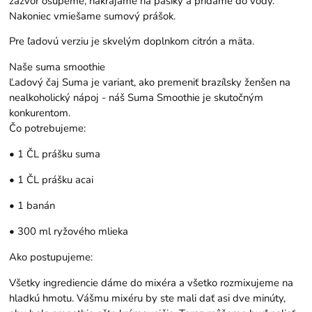
zázvor ošúpeme, nakrájame na pásiky a pridáme do vody.
Nakoniec vmiešame sumový prášok.
Pre ľadovú verziu je skvelým doplnkom citrón a mäta.
Naše suma smoothie
Ľadový čaj Suma je variant, ako premeniť brazílsky ženšen na
nealkoholický nápoj - náš Suma Smoothie je skutočným
konkurentom.
Čo potrebujeme:
• 1 ČL prášku suma
• 1 ČL
prášku acai
• 1 banán
• 300 ml ryžového mlieka
Ako postupujeme:
Všetky ingrediencie dáme do mixéra a všetko rozmixujeme na
hladkú hmotu. Vášmu mixéru by ste mali dať asi dve minúty,