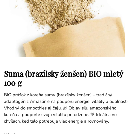
Suma (brazílsky ženšen) BIO mletý
100 g
BIO prášok z koreňa sumy (brazílsky ženšen) – tradičný
adaptogén z Amazónie na podporu energie, vitality a odolnosti.
Vhodný do smoothies aj čaju. 🌿 Objav silu amazonského
koreňa a podporte svoju vitalitu prirodzene. 💚 Ideálna vo
chvíľach, keď telo potrebuje viac energie a rovnováhy.