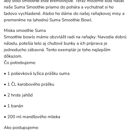
aby bolo smoothie ešte krémovejšie. Teraz môžeme buď naliať
naše Suma Smoothie priamo do pohára a vychutnať si ho
ľadovo vychladené. Alebo ho dáme do našej raňajkovej misy a
premeníme na lahodnú Suma Smoothie Bowl.
Miska smoothie Suma
Smoothie bowls máme obzvlášť radi na raňajky: Navodia dobrú
náladu, potešia telo aj chuťové bunky a ich príprava je
jednoducho zábavná. Tento exemplár je toho najlepším
dôkazom.
Čo potrebujeme:
• 1 polievková lyžica prášku suma
• 1 ČL
karobového prášku
• 2 hrste jahôd
• 1 banán
• 200 ml mandľového mlieka
Ako postupujeme: