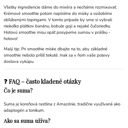
Všetky ingrediencie dáme do mixéra a necháme rozmixovať.
Krémové smoothie potom naplníme do misky a ozdobíme
obľúbenými topingami. V tomto prípade by sme si vybrali
niekoľko plátkov banánu, bobule goji a nejaké čučoriedky.
Hotovú smoothie misu opäť posypeme sumou v prášku -
hotovo!
Malý tip: Pri smoothie miske dbajte na to, aby základné
smoothie nebolo príliš tekuté. Inak sa v ňom vaše polevy
doslova vykúpu.
❓ FAQ – často kladené otázky
Čo je suma?
Suma je koreňová rastlina z Amazónie, tradične využívaná ako
adaptogén a tonikum.
Ako sa suma užíva?