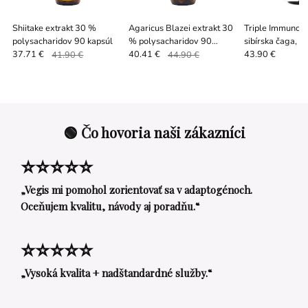
Shiitake extrakt 30 %
Agaricus Blazei extrakt 30
Triple Immuno M
polysacharidov 90 kapsúl
% polysacharidov 90
sibírska čaga, C
kapsúl
Reishi, 90 kapsú
37.71 €
41.90 €
40.41 €
44.90 €
43.90 €
🟢 Čo hovoria naši zákazníci
⭐⭐⭐⭐⭐
„Vegis mi pomohol zorientovať sa v adaptogénoch.
Oceňujem kvalitu, návody aj poradňu.“
⭐⭐⭐⭐⭐
„Vysoká kvalita + nadštandardné služby.“