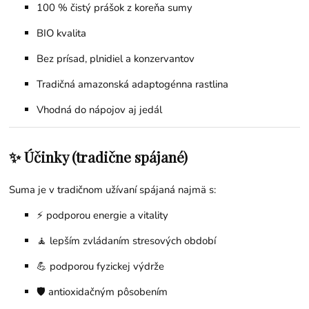
100 % čistý prášok z koreňa sumy
BIO kvalita
Bez prísad, plnidiel a konzervantov
Tradičná amazonská adaptogénna rastlina
Vhodná do nápojov aj jedál
✨ Účinky (tradične spájané)
Suma je v tradičnom užívaní spájaná najmä s:
⚡ podporou energie a vitality
🧘 lepším zvládaním stresových období
💪 podporou fyzickej výdrže
🛡️ antioxidačným pôsobením