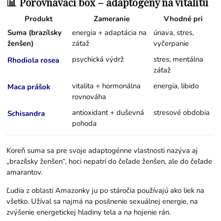
📊 Porovnávací box – adaptogény na vitalitu
Produkt
Zameranie
Vhodné pri
Suma (brazílsky
energia + adaptácia na
únava, stres,
ženšen)
záťaž
vyčerpanie
psychická výdrž
stres, mentálna
Rhodiola rosea
záťaž
vitalita + hormonálna
energia, libido
Maca prášok
rovnováha
antioxidant + duševná
stresové obdobia
Schisandra
pohoda
Koreň suma sa pre svoje adaptogénne vlastnosti nazýva aj
„brazílsky ženšen“, hoci nepatrí do čeľade ženšen, ale do čeľade
amarantov.
Ľudia z oblasti Amazonky ju po stáročia používajú ako liek na
všetko. Užíval sa najmä na posilnenie sexuálnej energie, na
zvýšenie energetickej hladiny tela a na hojenie rán.