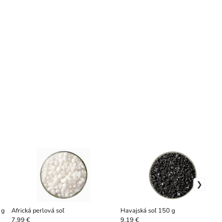
 g
Africká perlová soľ
Havajská soľ 150 g
7.99 €
9.19 €