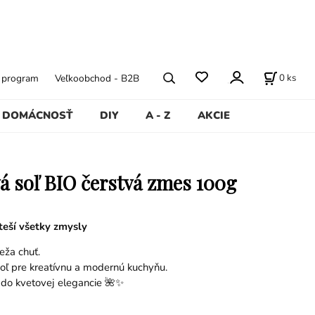
0
ks
ý program
Veľkoobchod - B2B
DOMÁCNOSŤ
DIY
A - Z
AKCIE
vá soľ BIO čerstvá zmes 100g
teší všetky zmysly
eža chuť.
soľ pre kreatívnu a modernú kuchyňu.
 do kvetovej elegancie 🌺✨