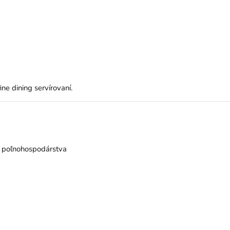
ne dining servírovaní.
o poľnohospodárstva