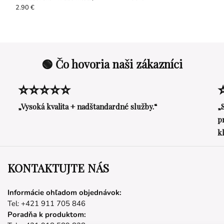
nejodizovaná, 300 g
2.90 €
🟢 Čo hovoria naši zákazníci
⭐⭐⭐⭐⭐
„Vysoká kvalita + nadštandardné služby.“
„
p
k
KONTAKTUJTE NÁS
Informácie ohľadom objednávok:
Tel: +421 911 705 846
Poradňa k produktom: