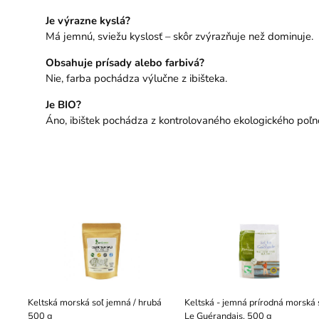
Je výrazne kyslá?
Má jemnú, sviežu kyslosť – skôr zvýrazňuje než dominuje.
Obsahuje prísady alebo farbivá?
Nie, farba pochádza výlučne z ibišteka.
Je BIO?
Áno, ibištek pochádza z kontrolovaného ekologického poľ
Keltská morská soľ jemná / hrubá
Keltská - jemná prírodná morská 
500 g
Le Guérandais, 500 g