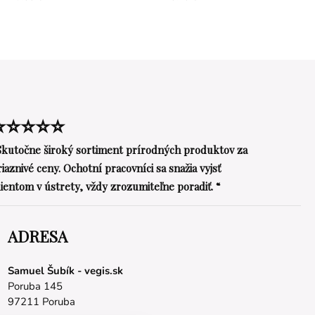
⭐⭐⭐⭐⭐
Skutočne široký sortiment prírodných produktov za
riaznivé ceny. Ochotní pracovníci sa snažia vyjsť
lientom v ústrety, vždy zrozumiteľne poradiť. “
ADRESA
Samuel Šubík - vegis.sk
Poruba 145
97211 Poruba