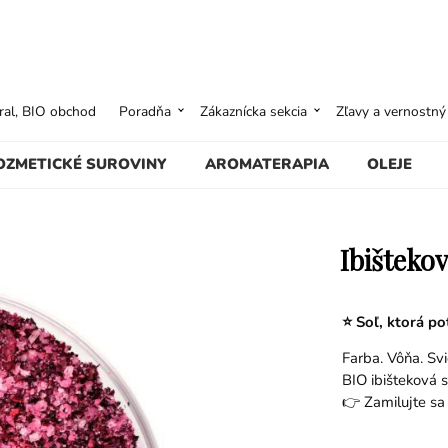
ural, BIO obchod
Poradňa
Zákaznícka sekcia
Zľavy a vernostn
OZMETICKÉ SUROVINY
AROMATERAPIA
OLEJE
Ibišteko
⭐ Soľ, ktorá po
Farba. Vôňa. Svi
BIO ibišteková 
👉 Zamilujte sa