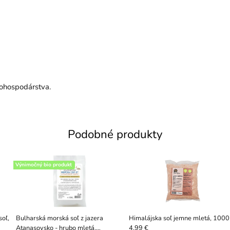
nohospodárstva.
Podobné produkty
Výnimočný bio produkt
soľ,
Bulharská morská soľ z jazera
Himalájska soľ jemne mletá, 1000
Atanasovsko - hrubo mletá,
4.99 €