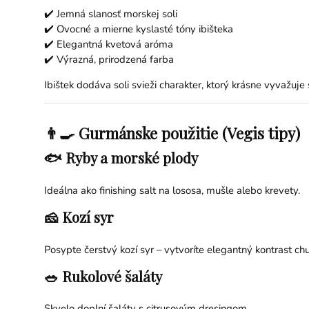
✔️ Jemná slanosť morskej soli
✔️ Ovocné a mierne kyslasté tóny ibišteka
✔️ Elegantná kvetová aróma
✔️ Výrazná, prirodzená farba
Ibištek dodáva soli svieži charakter, ktorý krásne vyvažuje 
👨‍🍳 Gurmánske použitie (Vegis tipy)
🐟 Ryby a morské plody
Ideálna ako finishing salt na lososa, mušle alebo krevety.
🧀 Kozí syr
Posypte čerstvý kozí syr – vytvoríte elegantný kontrast chut
🥗 Rukolové šaláty
Skvelo doplní šaláty s citrusovým dresingom.