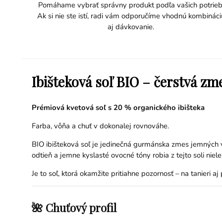
Pomáhame vybrať správny produkt podľa vašich potrieb
Ak si nie ste istí, radi vám odporučíme vhodnú kombináci
aj dávkovanie.
Ibišteková soľ BIO – čerstvá zm
Prémiová kvetová soľ s 20 % organického ibišteka
Farba, vôňa a chuť v dokonalej rovnováhe.
BIO ibišteková soľ je jedinečná gurmánska zmes jemných vl
odtieň a jemne kyslasté ovocné tóny robia z tejto soli niele
Je to soľ, ktorá okamžite pritiahne pozornosť – na tanieri aj p
🌺 Chuťový profil