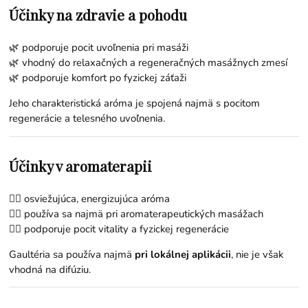
Účinky na zdravie a pohodu
🌿 podporuje pocit uvoľnenia pri masáži
🌿 vhodný do relaxačných a regeneračných masážnych zmesí
🌿 podporuje komfort po fyzickej záťaži
Jeho charakteristická aróma je spojená najmä s pocitom
regenerácie a telesného uvoľnenia.
Účinky v aromaterapii
🧘‍♀️ osviežujúca, energizujúca aróma
🧘‍♀️ používa sa najmä pri aromaterapeutických masážach
🧘‍♀️ podporuje pocit vitality a fyzickej regenerácie
Gaultéria sa používa najmä
pri lokálnej aplikácii
, nie je však
vhodná na difúziu.