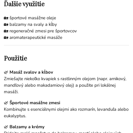
Ďalšie využitie
🏡 športové masážne oleje
🏡 balzamy na svaly a kĺby
🏡 regeneračné zmesi pre športovcov
🏡 aromaterapeutické masáže
Použitie
🌿
Masáž svalov a kĺbov
Zmiešajte niekoľko kvapiek s rastlinným olejom (napr.
arnikový
,
mandľový
alebo
makadamiový
olej) a použite pri lokálnej
masáži.
🌿
Športové masážne zmesi
Kombinujte s esenciálnymi olejmi ako
rozmarín
,
levanduľa
alebo
eukalyptus
.
🌿
Balzamy a krémy