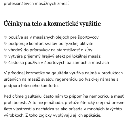
profesionálnych masážnych zmesí.
Účinky na telo a kozmetické využitie
✨ používa sa v masážnych olejoch pre športovcov
✨ podporuje komfort svalov po fyzickej aktivite
✨ vhodný do prípravkov na starostlivosť o kĺby
✨ vytvára príjemný hrejivý efekt pri lokálnej masáži
✨ často sa používa v športových balzamoch a mastiach
V prírodnej kozmetike sa gaultéria využíva najmä v produktoch
určených na masáž svalov, regeneráciu po fyzickej námahe a
podporu telesného komfortu.
Keď cítime gaultériu, často nám to pripomína nemocnicu a masť
proti bolesti. A to nie je náhoda, pretože éterický olej má presne
tieto vlastnosti a nachádza sa ako prísada v mnohých takýchto
výrobkoch. Z toho logicky vyplývajú aj ich aplikácie.