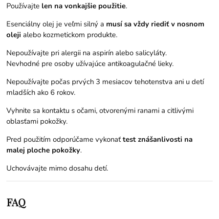
Používajte
len na vonkajšie použitie
.
Esenciálny olej je veľmi silný a
musí sa vždy riediť v nosnom
oleji
alebo kozmetickom produkte.
Nepoužívajte pri alergii na aspirín alebo salicyláty.
Nevhodné pre osoby užívajúce antikoagulačné lieky.
Nepoužívajte počas prvých 3 mesiacov tehotenstva ani u detí
mladších ako 6 rokov.
Vyhnite sa kontaktu s očami, otvorenými ranami a citlivými
oblasťami pokožky.
Pred použitím odporúčame vykonať
test znášanlivosti na
malej ploche pokožky
.
Uchovávajte mimo dosahu detí.
FAQ