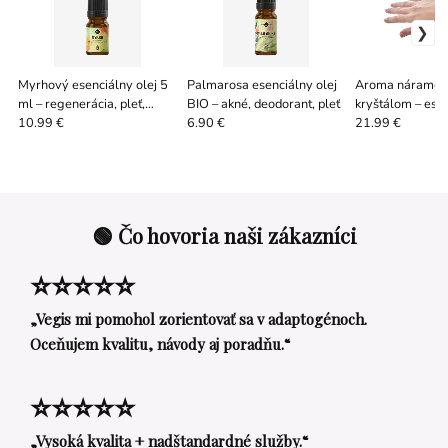
Myrhový esenciálny olej 5
Palmarosa esenciálny olej
Aroma náramok
ml – regenerácia, pleť,
BIO – akné, deodorant, pleť
kryštálom – ese
relax
oleje na ruke - 
10.99 €
6.90 €
21.99 €
🟢 Čo hovoria naši zákazníci
⭐⭐⭐⭐⭐
„Vegis mi pomohol zorientovať sa v adaptogénoch.
Oceňujem kvalitu, návody aj poradňu.“
⭐⭐⭐⭐⭐
„Vysoká kvalita + nadštandardné služby.“