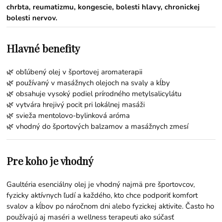
chrbta, reumatizmu, kongescie, bolesti hlavy, chronickej
bolesti nervov.
Hlavné benefity
🌿 obľúbený olej v športovej aromaterapii
🌿 používaný v masážnych olejoch na svaly a kĺby
🌿 obsahuje vysoký podiel prírodného metylsalicylátu
🌿 vytvára hrejivý pocit pri lokálnej masáži
🌿 svieža mentolovo-bylinková aróma
🌿 vhodný do športových balzamov a masážnych zmesí
Pre koho je vhodný
Gaultéria esenciálny olej je vhodný najmä pre športovcov,
fyzicky aktívnych ľudí a každého, kto chce podporiť komfort
svalov a kĺbov po náročnom dni alebo fyzickej aktivite. Často ho
používajú aj maséri a wellness terapeuti ako súčasť