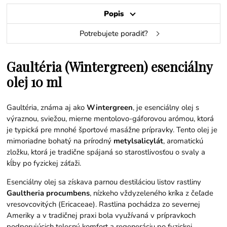
Popis
Potrebujete poradiť?
Gaultéria (Wintergreen) esenciálny
olej 10 ml
Gaultéria, známa aj ako
Wintergreen
, je esenciálny olej s
výraznou, sviežou, mierne mentolovo-gáforovou arómou, ktorá
je typická pre mnohé športové masážne prípravky. Tento olej je
mimoriadne bohatý na prírodný
metylsalicylát
, aromatickú
zložku, ktorá je tradične spájaná so starostlivosťou o svaly a
kĺby po fyzickej záťaži.
Esenciálny olej sa získava parnou destiláciou listov rastliny
Gaultheria procumbens
, nízkeho vždyzeleného kríka z čeľade
vresovcovitých (Ericaceae). Rastlina pochádza zo severnej
Ameriky a v tradičnej praxi bola využívaná v prípravkoch
podporujúcich telesný komfort a regeneráciu po fyzickej