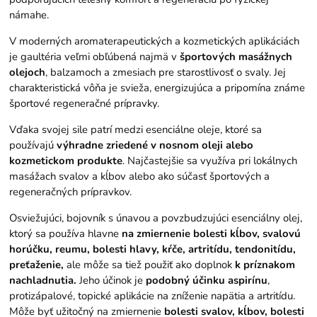
námahe.
V moderných aromaterapeutických a kozmetických aplikáciách
je gaultéria veľmi obľúbená najmä v
športových masážnych
olejoch
, balzamoch a zmesiach pre starostlivosť o svaly. Jej
charakteristická vôňa je svieža, energizujúca a pripomína známe
športové regeneračné prípravky.
Vďaka svojej sile patrí medzi esenciálne oleje, ktoré sa
používajú
výhradne zriedené v nosnom oleji alebo
kozmetickom produkte
. Najčastejšie sa využíva pri lokálnych
masážach svalov a kĺbov alebo ako súčasť športových a
regeneračných prípravkov.
Osviežujúci, bojovník s únavou a povzbudzujúci esenciálny olej,
ktorý sa používa hlavne
na zmiernenie bolesti kĺbov, svalovú
horúčku, reumu, bolesti hlavy, kŕče, artritídu, tendonitídu,
preťaženie,
ale môže sa tiež použiť ako doplnok
k príznakom
nachladnutia.
Jeho účinok je
podobný účinku aspirínu
,
protizápalové, topické aplikácie na zníženie napätia a artritídu.
Môže byť užitočný na zmiernenie
bolesti svalov, kĺbov, bolesti