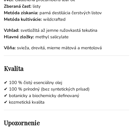
Zberaná časť:
listy
Metóda získania:
parná destilácia čerstvých listov
Metóda kultivácie:
wildcrafted
Vzhľad:
svetložltá až jemne ružovkastá tekutina
Hlavné zložky:
methyl salicylate
Vôňa:
svieža, drevitá, mierne mätová a mentolová
Kvalita
✔ 100 % čistý esenciálny olej
✔ 100 % prírodný (bez syntetických prísad)
✔ botanicky a biochemicky definovaný
✔ kozmetická kvalita
Upozornenie