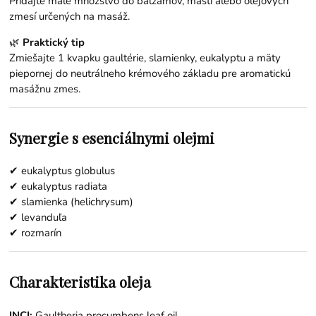
Pridajte malé množstvo do balzamov, mastí alebo olejových
zmesí určených na masáž.
🌿
Praktický tip
Zmiešajte 1 kvapku
gaultérie
,
slamienky
,
eukalyptu
a
mäty
piepornej
do
neutrálneho krémového základu
pre aromatickú
masážnu zmes.
Synergie s esenciálnymi olejmi
✔
eukalyptus globulus
✔
eukalyptus radiata
✔
slamienka
(helichrysum)
✔
levanduľa
✔
rozmarín
Charakteristika oleja
INCI:
Gaultheria procumbens leaf oil