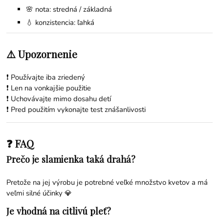
🌸 nota: stredná / základná
💧 konzistencia: ľahká
⚠️ Upozornenie
❗ Používajte iba zriedený
❗ Len na vonkajšie použitie
❗ Uchovávajte mimo dosahu detí
❗ Pred použitím vykonajte test znášanlivosti
❓ FAQ
Prečo je slamienka taká drahá?
Pretože na jej výrobu je potrebné veľké množstvo kvetov a má
veľmi silné účinky 💎
Je vhodná na citlivú pleť?