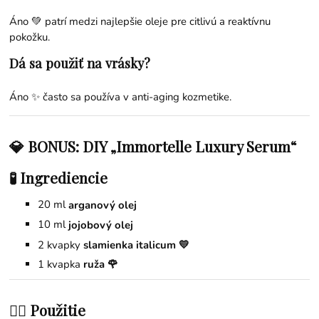
Áno 💚 patrí medzi najlepšie oleje pre citlivú a reaktívnu
pokožku.
Dá sa použiť na vrásky?
Áno ✨ často sa používa v anti-aging kozmetike.
💎 BONUS: DIY „Immortelle Luxury Serum“
🧪 Ingrediencie
20 ml
arganový olej
10 ml
jojobový olej
2 kvapky
slamienka italicum 💛
1 kvapka
ruža
🌹
💆‍♀️ Použitie