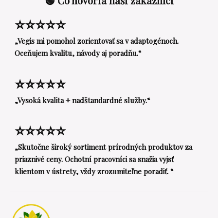
🟢 Čo hovoria naši zákazníci
⭐⭐⭐⭐⭐
„Vegis mi pomohol zorientovať sa v adaptogénoch.
Oceňujem kvalitu, návody aj poradňu.“
⭐⭐⭐⭐⭐
„Vysoká kvalita + nadštandardné služby.“
⭐⭐⭐⭐⭐
„Skutočne široký sortiment prírodných produktov za
priaznivé ceny. Ochotní pracovníci sa snažia vyjsť
klientom v ústrety, vždy zrozumiteľne poradiť. “