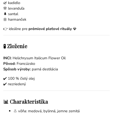
🌿
kadidlo
🌸
levanduľa
🌲
santal
🌼
harmanček
👉 ideálne pre
prémiové pleťové rituály
💎
🧪 Zloženie
INCI:
Helichrysum Italicum Flower Oil
Pôvod:
Francúzsko
Spôsob výroby:
parná destilácia
✔️ 100 % čistý olej
✔️ nezriedený
📊 Charakteristika
👃 vôňa: medová, bylinná, jemne zemitá