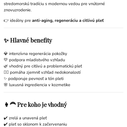
stredomorskú tradíciu s modernou vedou pre vnútorné
znovuzrodenie.
👉 ideálny pre
anti-aging, regeneráciu a citlivú pleť
✨ Hlavné benefity
💎 intenzívna regenerácia pokožky
💛 podpora mladistvého vzhľadu
🌿 vhodný pre citlivú a problematickú pleť
💆‍♀️ pomáha zjemniť vzhľad nedokonalostí
✨ podporuje pevnosť a tón pleti
🌸 luxusná ingrediencia v kozmetike
👩‍🦰 Pre koho je vhodný
✔️ zrelá a unavená pleť
✔️ pleť so sklonom k začervenaniu