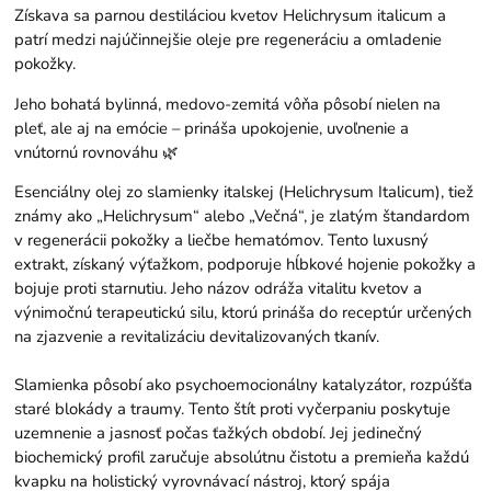
Získava sa parnou destiláciou kvetov Helichrysum italicum a
patrí medzi najúčinnejšie oleje pre regeneráciu a omladenie
pokožky.
Jeho bohatá bylinná, medovo-zemitá vôňa pôsobí nielen na
pleť, ale aj na emócie – prináša upokojenie, uvoľnenie a
vnútornú rovnováhu 🌿
Esenciálny olej zo slamienky italskej (Helichrysum Italicum), tiež
známy ako „Helichrysum“ alebo „Večná“, je zlatým štandardom
v regenerácii pokožky a liečbe hematómov. Tento luxusný
extrakt, získaný výťažkom, podporuje hĺbkové hojenie pokožky a
bojuje proti starnutiu. Jeho názov odráža vitalitu kvetov a
výnimočnú terapeutickú silu, ktorú prináša do receptúr určených
na zjazvenie a revitalizáciu devitalizovaných tkanív.
Slamienka pôsobí ako psychoemocionálny katalyzátor, rozpúšťa
staré blokády a traumy. Tento štít proti vyčerpaniu poskytuje
uzemnenie a jasnosť počas ťažkých období. Jej jedinečný
biochemický profil zaručuje absolútnu čistotu a premieňa každú
kvapku na holistický vyrovnávací nástroj, ktorý spája