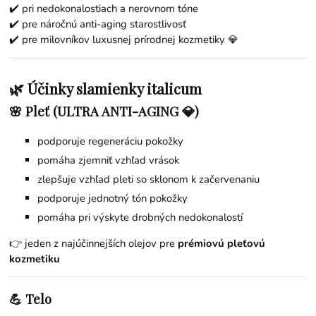
✔️ pri nedokonalostiach a nerovnom tóne
✔️ pre náročnú anti-aging starostlivosť
✔️ pre milovníkov luxusnej prírodnej kozmetiky 💎
🌿 Účinky slamienky italicum
🌸 Pleť (ULTRA ANTI-AGING 💎)
podporuje regeneráciu pokožky
pomáha zjemniť vzhľad vrások
zlepšuje vzhľad pleti so sklonom k začervenaniu
podporuje jednotný tón pokožky
pomáha pri výskyte drobných nedokonalostí
👉 jeden z najúčinnejších olejov pre
prémiovú pleťovú
kozmetiku
💪 Telo