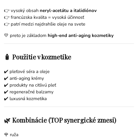
👉 vysoký obsah
neryl-acetátu a italidiónov
👉 francúzska kvalita = vysoká účinnosť
👉 patrí medzi najdrahšie oleje na svete
💛 preto je základom
high-end anti-aging kozmetiky
🧴 Použitie v kozmetike
✔️ pleťové séra a oleje
✔️ anti-aging krémy
✔️ produkty na citlivú pleť
✔️ regeneračné balzamy
✔️ luxusná kozmetika
🌿 Kombinácie (TOP synergické zmesi)
🌹
ruža