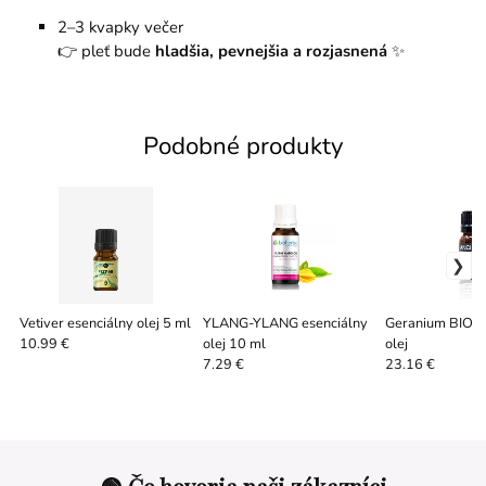
2–3 kvapky večer
👉 pleť bude
hladšia, pevnejšia a rozjasnená
✨
Podobné produkty
Vetiver esenciálny olej 5 ml
YLANG-YLANG esenciálny
Geranium BIO e
olej 10 ml
olej
10.99 €
7.29 €
23.16 €