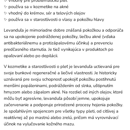
✨ vhodný pre problematickú pleť
✨ používa sa v kozmetike na akné
✨ vhodný do krémov, sér a telových olejov
✨ používa sa v starostlivosti o vlasy a pokožku hlavy
Levanduľa je mimoriadne dobre znášaná pokožkou a odporúča
sa na upokojenie podráždenej pokožky, liečbu akné (vďaka
antibakteriálnemu a protizápalovému účinku) a prevenciu
predčasného starnutia. Je tiež vynikajúca v produktoch po
opaľovaní alebo po depilácii.
V kozmetike a starostlivosti o pleť je levanduľa uctievaná pre
svoje bunkové regeneračné a liečivé vlastnosti. Je historicky
uznávaná pre svoju schopnosť upokojiť pokožku postihnutú
menšími popáleninami, podráždením od slnka, uštipnutím
hmyzom alebo zápalom akné. Na rozdiel od iných olejov, ktoré
môžu byť agresívne, levanduľa pôsobí jemne, upokojuje
začervenanie a podporuje prirodzené procesy hojenia pokožky.
Je spoľahlivým spojencom pre všetky typy pleti, od citlivej a
reaktívnej až po mastnú alebo zrelú, pričom má vyrovnávací
účinok na vylučovanie kožného mazu.