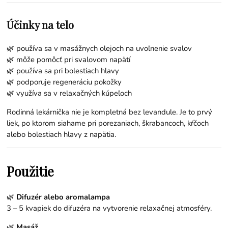
Účinky na telo
🌿 používa sa v masážnych olejoch na uvoľnenie svalov
🌿 môže pomôcť pri svalovom napätí
🌿 používa sa pri bolestiach hlavy
🌿 podporuje regeneráciu pokožky
🌿 využíva sa v relaxačných kúpeľoch
Rodinná lekárnička nie je kompletná bez levandule. Je to prvý
liek, po ktorom siahame pri porezaniach, škrabancoch, kŕčoch
alebo bolestiach hlavy z napätia.
Použitie
🌿
Difuzér alebo aromalampa
3 – 5 kvapiek do difuzéra na vytvorenie relaxačnej atmosféry.
🌿
Masáž