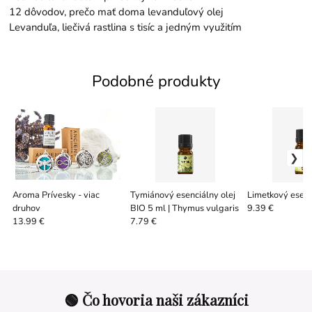
12 dôvodov, prečo mať doma levanduľový olej
Levanduľa, liečivá rastlina s tisíc a jedným využitím
Podobné produkty
Aroma Prívesky - viac
Tymiánový esenciálny olej
Limetkový esenc
druhov
BIO 5 ml | Thymus vulgaris
9.39 €
13.99 €
7.79 €
🟢 Čo hovoria naši zákazníci