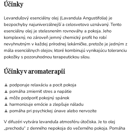
Účinky
Levanduľový esenciálny olej (Lavandula Angustifolia) je
bezpochyby najuniverzálnejší a celosvetovo uznávaný. Tento
esenciálny olej je stelesnením rovnováhy a pokoja. Jeho
komplexný, no zároveň jemný chemický profil ho robí
nevyhnutným v každej prírodnej lekárničke, pretože je jedným z
mála esenciálnych olejov, ktoré kombinujú vynikajúcu toleranciu
pokožky s pozoruhodnou terapeutickou silou.
Účinky v aromaterapii
🧘 podporuje relaxáciu a pocit pokoja
🧘 pomáha zmierniť stres a napätie
🧘 môže podporiť pokojný spánok
🧘 harmonizuje emócie a zlepšuje náladu
🧘 pomáha pri psychickej únave alebo nervozite
V difuzéri vytvára levanduľa atmosféru útočiska. Je to olej
„prechodu“ z denného nepokoja do večerného pokoja. Pomáha