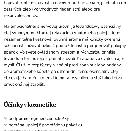
bojovať proti nespavosti a nočným prebúdzaniam, je ideálna do
detských izieb (vo vhodných riedeniach) alebo pre
rekonvalescentov.
Na emocionálnej a nervovej úrovni je levanduľový esenciálny
olej synonymom hlbokej relaxácie a vnútorného pokoja. Jeho
nezameniteľná kvetinová, bylinná aróma má klinicky overenú
schopnosť znižovať úzkosť, podráždenosť a podporovať pokojný
spánok. Vo svete ovládanom stresom a rýchlosťou prináša
levanduľa tón pokoja a pomáha uvoľniť napätie vo svaloch aj v
mysli. Či už je rozptýlený v spálni pred spaním alebo pridaný
do aromatického kúpeľa po dlhom dni, tento esenciálny olej
obnovuje harmóniu medzi telom a psychikou a slúži ako kotva
emocionálnej stability.
Účinky v kozmetike
✨ podporuje regeneráciu pokožky
✨ pomáha upokojiť podráždenú pokožku