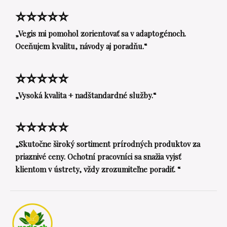
⭐⭐⭐⭐⭐
„Vegis mi pomohol zorientovať sa v adaptogénoch.
Oceňujem kvalitu, návody aj poradňu.“
⭐⭐⭐⭐⭐
„Vysoká kvalita + nadštandardné služby.“
⭐⭐⭐⭐⭐
„Skutočne široký sortiment prírodných produktov za
priaznivé ceny. Ochotní pracovníci sa snažia vyjsť
klientom v ústrety, vždy zrozumiteľne poradiť. “