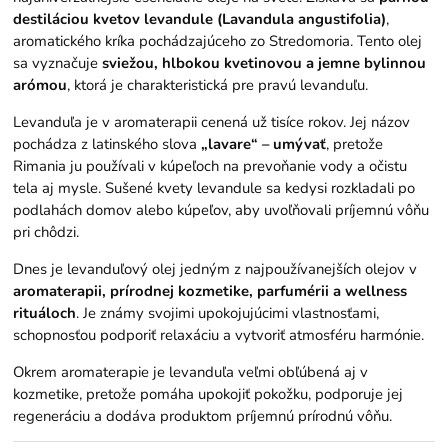
destiláciou kvetov levandule (Lavandula angustifolia)
,
aromatického kríka pochádzajúceho zo Stredomoria. Tento olej
sa vyznačuje
sviežou, hlbokou kvetinovou a jemne bylinnou
arómou
, ktorá je charakteristická pre pravú levanduľu.
Levanduľa je v aromaterapii cenená už tisíce rokov. Jej názov
pochádza z latinského slova
„lavare“ – umývať
, pretože
Rimania ju používali v kúpeľoch na prevoňanie vody a očistu
tela aj mysle. Sušené kvety levandule sa kedysi rozkladali po
podlahách domov alebo kúpeľov, aby uvoľňovali príjemnú vôňu
pri chôdzi.
Dnes je levanduľový olej jedným z najpoužívanejších olejov v
aromaterapii, prírodnej kozmetike, parfumérii a wellness
rituáloch
. Je známy svojimi upokojujúcimi vlastnosťami,
schopnosťou podporiť relaxáciu a vytvoriť atmosféru harmónie.
Okrem aromaterapie je levanduľa veľmi obľúbená aj v
kozmetike, pretože pomáha upokojiť pokožku, podporuje jej
regeneráciu a dodáva produktom príjemnú prírodnú vôňu.