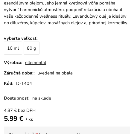
esenciálnym olejom. Jeho jemná kvetinová vôňa pomáha
vytvoriť harmonickú atmosféru, podporiť relaxáciu a obohatiť
vaše každodenné wellness rituály. Levanduľový olej je ideálny
do difuzérov, kúpeľov, masážnych olejov aj prírodnej kozmetiky.
vyberte veľkosť
:
10 ml
80 g
Výrobca:
ellemental
Záručná doba::
uvedená na obale
Kód:
D-1404
Dostupnosť:
na sklade
4.87
€
bez DPH
5.99
€
ks