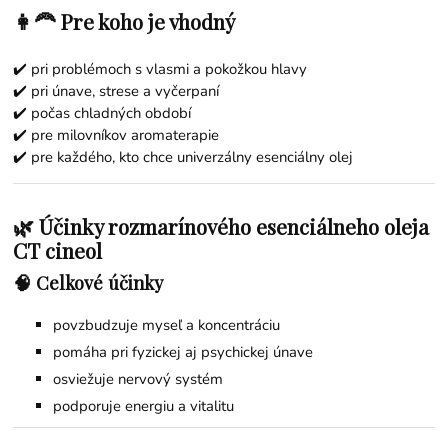
👩‍🦰 Pre koho je vhodný
✔️ pri problémoch s vlasmi a pokožkou hlavy
✔️ pri únave, strese a vyčerpaní
✔️ počas chladných období
✔️ pre milovníkov aromaterapie
✔️ pre každého, kto chce univerzálny esenciálny olej
🌿 Účinky rozmarínového esenciálneho oleja
CT cineol
🧠 Celkové účinky
povzbudzuje myseľ a koncentráciu
pomáha pri fyzickej aj psychickej únave
osviežuje nervový systém
podporuje energiu a vitalitu