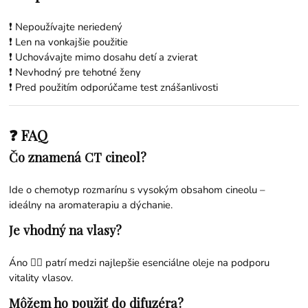
❗ Nepoužívajte neriedený
❗ Len na vonkajšie použitie
❗ Uchovávajte mimo dosahu detí a zvierat
❗ Nevhodný pre tehotné ženy
❗ Pred použitím odporúčame test znášanlivosti
❓ FAQ
Čo znamená CT cineol?
Ide o chemotyp rozmarínu s vysokým obsahom cineolu –
ideálny na aromaterapiu a dýchanie.
Je vhodný na vlasy?
Áno 💇‍♀️ patrí medzi najlepšie esenciálne oleje na podporu
vitality vlasov.
Môžem ho použiť do difuzéra?