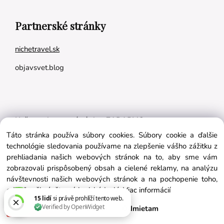
Partnerské stránky
nichetravel.sk
objavsvet.blog
Naše appky pre vás úplne ZADARMO:
Táto stránka používa súbory cookies. Súbory cookie a ďalšie
Tréningový plán na mieru
technológie sledovania používame na zlepšenie vášho zážitku z
BMI kalkulačka
prehliadania našich webových stránok na to, aby sme vám
zobrazovali prispôsobený obsah a cielené reklamy, na analýzu
Vygeneruj si výživový plán na mieru
návštevnosti našich webových stránok a na pochopenie toho,
odkiaľ naši návštevníci prichádzajú.
Viac informácií
Súhlasím
Nastavenie
Odmietam
Vytvorené systémom ClickEshop.sk