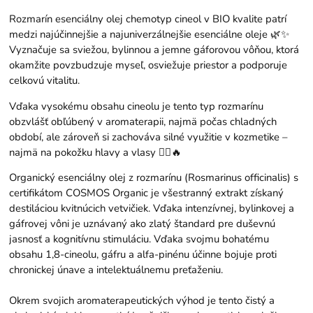
Rozmarín esenciálny olej chemotyp cineol v BIO kvalite patrí
medzi najúčinnejšie a najuniverzálnejšie esenciálne oleje 🌿✨
Vyznačuje sa sviežou, bylinnou a jemne gáforovou vôňou, ktorá
okamžite povzbudzuje myseľ, osviežuje priestor a podporuje
celkovú vitalitu.
Vďaka vysokému obsahu cineolu je tento typ rozmarínu
obzvlášť obľúbený v aromaterapii, najmä počas chladných
období, ale zároveň si zachováva silné využitie v kozmetike –
najmä na pokožku hlavy a vlasy 💇‍♀️🔥
Organický esenciálny olej z rozmarínu (Rosmarinus officinalis) s
certifikátom COSMOS Organic je všestranný extrakt získaný
destiláciou kvitnúcich vetvičiek. Vďaka intenzívnej, bylinkovej a
gáfrovej vôni je uznávaný ako zlatý štandard pre duševnú
jasnosť a kognitívnu stimuláciu. Vďaka svojmu bohatému
obsahu 1,8-cineolu, gáfru a alfa-pinénu účinne bojuje proti
chronickej únave a intelektuálnemu preťaženiu.
Okrem svojich aromaterapeutických výhod je tento čistý a