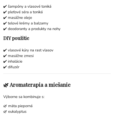
✔️ šampóny a vlasové toniká
✔️ pleťové séra a toniká
✔️ masážne oleje
✔️ telové krémy a balzamy
✔️ deodoranty a produkty na nohy
DIY použitie
✔️ vlasové kúry na rast vlasov
✔️ masážne zmesi
✔️ inhalácie
✔️ difuzér
🌿 Aromaterapia a miešanie
Výborne sa kombinuje s:
🌿
mäta pieporná
🌿
eukalyptus