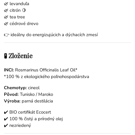
🌿
levanduľa
🌿
citrón
🍋
🌿
tea tree
🌿
cédrové drevo
👉 ideálny do energizujúcich a dýchacích zmesí
🧪 Zloženie
INCI:
Rosmarinus Officinalis Leaf Oil*
*100 % z ekologického poľnohospodárstva
Chemotyp:
cineol
Pôvod:
Tunisko / Maroko
Výroba:
parná destilácia
✔️ BIO certifikát Ecocert
✔️ 100 % čistý a prírodný olej
✔️ nezriedený