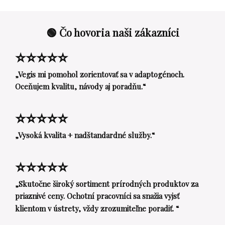
🟢 Čo hovoria naši zákazníci
⭐⭐⭐⭐⭐
„Vegis mi pomohol zorientovať sa v adaptogénoch.
Oceňujem kvalitu, návody aj poradňu.“
⭐⭐⭐⭐⭐
„Vysoká kvalita + nadštandardné služby.“
⭐⭐⭐⭐⭐
„Skutočne široký sortiment prírodných produktov za
priaznivé ceny. Ochotní pracovníci sa snažia vyjsť
klientom v ústrety, vždy zrozumiteľne poradiť. “