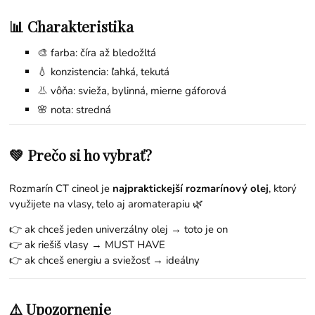
📊 Charakteristika
🎨 farba: číra až bledožltá
💧 konzistencia: ľahká, tekutá
👃 vôňa: svieža, bylinná, mierne gáforová
🌸 nota: stredná
💚 Prečo si ho vybrať?
Rozmarín CT cineol je
najpraktickejší rozmarínový olej
, ktorý
využijete na vlasy, telo aj aromaterapiu 🌿
👉 ak chceš jeden univerzálny olej → toto je on
👉 ak riešiš vlasy → MUST HAVE
👉 ak chceš energiu a sviežosť → ideálny
⚠️ Upozornenie