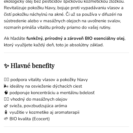
ekologický olej bez pesticídov špičkovou kozmetickou zložkou.
Revitalizuje pokožku hlavy, bojuje proti vypadávaniu vlasov a
čistí pokožku náchylnú na akné. Či už sa používa v difuzéri na
sústredenie alebo v masážnych olejoch na uvoľnenie svalov,
rozmarín prináša vitalitu prírody priamo do vašej rutiny.
Ak hľadáte
funkčný, prírodný a zároveň BIO esenciálny olej
,
ktorý využijete každý deň, toto je absolútny základ.
✨ Hlavné benefity
💇‍♀️ podpora vitality vlasov a pokožky hlavy
🌬️ ideálny na osvieženie dýchacích ciest
🧠 podporuje koncentráciu a mentálnu bdelosť
💆‍♀️ vhodný do masážnych olejov
🌿 svieža, povzbudzujúca aróma
🧴 využitie v kozmetike aj aromaterapii
🌱 BIO kvalita (Ecocert)