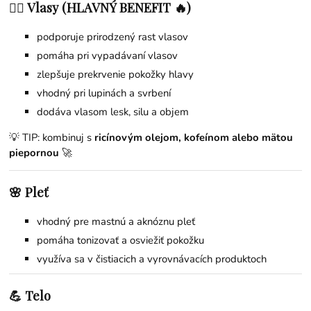
💇‍♀️ Vlasy (HLAVNÝ BENEFIT 🔥)
podporuje prirodzený rast vlasov
pomáha pri vypadávaní vlasov
zlepšuje prekrvenie pokožky hlavy
vhodný pri lupinách a svrbení
dodáva vlasom lesk, silu a objem
💡 TIP: kombinuj s
ricínovým olejom
,
kofeínom
alebo
mätou
piepornou
🚀
🌸 Pleť
vhodný pre mastnú a aknóznu pleť
pomáha tonizovať a osviežiť pokožku
využíva sa v čistiacich a vyrovnávacích produktoch
💪 Telo