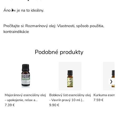
Áno 🌬️ je na to ideálny.
Prečítajte si:
Rozmarínový olej: Vlastnosti, spôsob použitia,
kontraindikácie
Podobné produkty
Majoránový esenciálny olej
Bobkový list esenciálny olej
Kurkuma esenciá
– upokojenie, relax a
- Vavrín pravý 10 ml |
7.59 €
spánok
Laurus nobilis
7.39 €
9.90 €