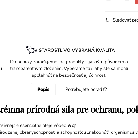
Sledovať pr
STAROSTLIVO VYBRANÁ KVALITA
.
Do ponuky zaraďujeme iba produkty s jasným pôvodom a
u
transparentným zložením. Vyberáme tak, aby ste sa mohli
spoľahnúť na bezpečnosť aj účinnosť.
Popis
Potrebujete poradiť?
trémna prírodná sila pre ochranu, pok
enzívnejšie esenciálne oleje vôbec 🔥🌿
rirodzenej obranyschopnosti a schopnosťou „nakopnúť“ organizmus v