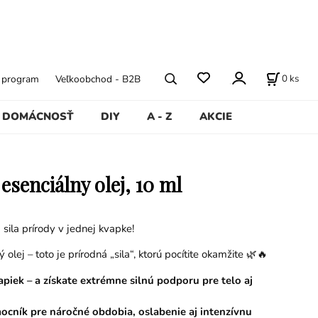
0
ks
ý program
Veľkoobchod - B2B
DOMÁCNOSŤ
DIY
A - Z
AKCIE
esenciálny olej, 10 ml
sila prírody v jednej kvapke!
 olej – toto je prírodná „sila“, ktorú pocítite okamžite 🌿🔥
apiek – a získate extrémne silnú podporu pre telo aj
ocník pre náročné obdobia, oslabenie aj intenzívnu