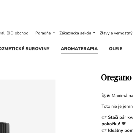
ural, BIO obchod
Poradňa
Zákaznícka sekcia
Zľavy a vernostn
OZMETICKÉ SUROVINY
AROMATERAPIA
OLEJE
Oregano 
🚀🔥 Maximálna 
Toto nie je jemný
👉
Stačí pár kv
pokožku! 💚
👉
Ideálny pom