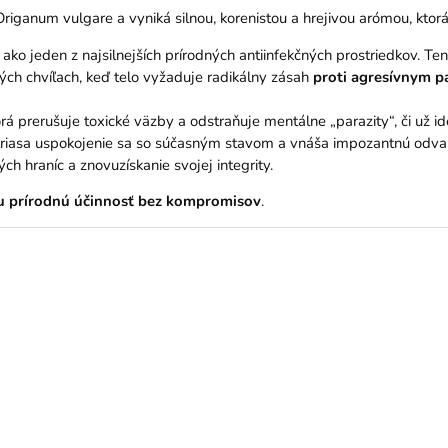
y Origanum vulgare a vyniká silnou, korenistou a hrejivou arómou, ktor
ko jeden z najsilnejších prírodných antiinfekčných prostriedkov. Ten
kých chvíľach, keď telo vyžaduje radikálny zásah
proti agresívnym 
rá prerušuje toxické väzby a odstraňuje mentálne „parazity“, či už id
riasa uspokojenie sa so súčasným stavom a vnáša impozantnú odvahu. 
ch hraníc a znovuzískanie svojej integrity.
 prírodnú účinnosť bez kompromisov
.