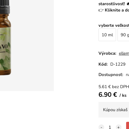
starostlivosť! 
👉
Kliknite a d
vyberte veľkos
10 ml
90 
Výrobca:
ellem
Kód:
D-1229
Dostupnosť:
n
5.61
€
bez DPH
6.90
€
ks
Kúpou získaš