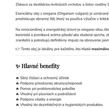
Získava sa destiláciou kvitnúcich vrcholov a listov rastlin
Esenciálny olej z oregana (Origanum vulgare) je uznávaný a
predstavuje obranný štít, ktorý sa používa výlučne v kritic
Na emocionálnej a energetickej úrovni je oregano silou, kto
korenistá a prenikavá aróma pôsobí ako studená sprcha, st
zraniteľní a potrebujú definitívny impulz na obnovenie jasný
👉 Tento olej je ideálny pre každého, kto hľadá
maximálnu
✨ Hlavné benefity
🔥 Silný čistiaci a ochranný účinok
🔥 Podpora prirodzenej obranyschopnosti
🔥 Pomoc pri problematickej pokožke
🔥 Vhodný pri plesniach a podráždení
🔥 Podpora vitality a energie
🔥 Vhodný do dezinfekčných a hygienických produktov