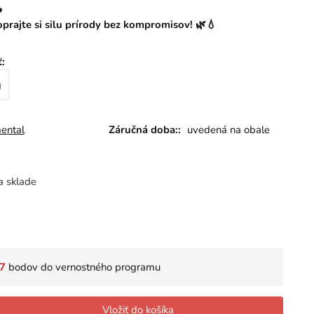

oprajte si silu prírody bez kompromisov! 🌿💧
ť
:
g
ental
Záručná doba::
uvedená na obale
a sklade
7
bodov do vernostného programu