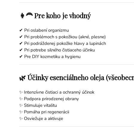
👩‍🦰 Pre koho je vhodný
✔ Pri oslabení organizmu
✔ Pri problémoch s pokožkou (akné, plesne)
✔ Pri podráždenej pokožke hlavy a lupinách
✔ Pri potrebe silného čistiaceho účinku
✔ Pre DIY kozmetiku a hygienu
🌿 Účinky esenciálneho oleja (všeobec
✨ Intenzívne čistiaci a ochranný účinok
✨ Podpora prirodzenej obrany
✨ Stimuluje vitalitu
✨ Pomáha pri regenerácii
✨ Osviežuje a aktivuje