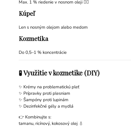
Max. 1 % riedenie v nosnom oleji 💆‍♀️
Kúpeľ
Len s nosným olejom alebo medom
Kozmetika
Do 0,5–1 % koncentrácie
🧪 Využitie v kozmetike (DIY)
✨ Krémy na problematickú pleť
✨ Prípravky proti plesniam
✨ Šampóny proti lupinám
✨ Dezinfekčné gély a mydlá
👉 Kombinujte s:
tamanu
,
ricínový
,
kokosový olej
💧