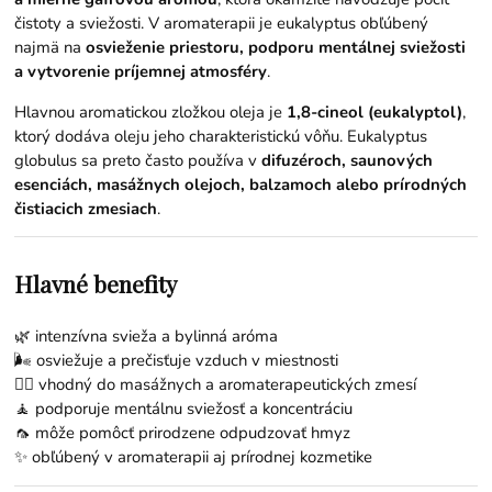
čistoty a sviežosti. V aromaterapii je eukalyptus obľúbený
najmä na
osvieženie priestoru, podporu mentálnej sviežosti
a vytvorenie príjemnej atmosféry
.
Hlavnou aromatickou zložkou oleja je
1,8-cineol (eukalyptol)
,
ktorý dodáva oleju jeho charakteristickú vôňu. Eukalyptus
globulus sa preto často používa v
difuzéroch, saunových
esenciách, masážnych olejoch, balzamoch alebo prírodných
čistiacich zmesiach
.
Hlavné benefity
🌿 intenzívna svieža a bylinná aróma
🌬️ osviežuje a prečisťuje vzduch v miestnosti
💆‍♂️ vhodný do masážnych a aromaterapeutických zmesí
🧘 podporuje mentálnu sviežosť a koncentráciu
🦟 môže pomôcť prirodzene odpudzovať hmyz
✨ obľúbený v aromaterapii aj prírodnej kozmetike