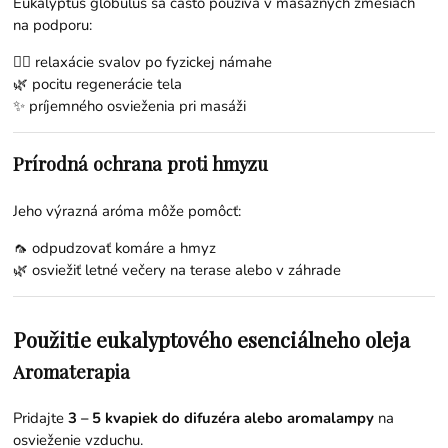
Eukalyptus globulus sa často používa v masážnych zmesiach
na podporu:
💆‍♂️ relaxácie svalov po fyzickej námahe
🌿 pocitu regenerácie tela
✨ príjemného osvieženia pri masáži
Prírodná ochrana proti hmyzu
Jeho výrazná aróma môže pomôcť:
🦟 odpudzovať komáre a hmyz
🌿 osviežiť letné večery na terase alebo v záhrade
Použitie eukalyptového esenciálneho oleja
Aromaterapia
Pridajte
3 – 5 kvapiek do difuzéra alebo aromalampy
na
osvieženie vzduchu.