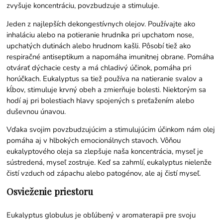
zvyšuje koncentráciu, povzbudzuje a stimuluje.
Jeden z najlepších dekongestívnych olejov. Používajte ako
inhaláciu alebo na potieranie hrudníka pri upchatom nose,
upchatých dutinách alebo hrudnom kašli. Pôsobí tiež ako
respiračné antiseptikum a napomáha imunitnej obrane. Pomáha
otvárať dýchacie cesty a má chladivý účinok, pomáha pri
horúčkach. Eukalyptus sa tiež používa na natieranie svalov a
kĺbov, stimuluje krvný obeh a zmierňuje bolesti. Niektorým sa
hodí aj pri bolestiach hlavy spojených s preťažením alebo
duševnou únavou.
Vďaka svojim povzbudzujúcim a stimulujúcim účinkom nám olej
pomáha aj v hlbokých emocionálnych stavoch. Vôňou
eukalyptového oleja sa zlepšuje naša koncentrácia, myseľ je
sústredená, myseľ zostruje. Keď sa zahmlí, eukalyptus nielenže
čistí vzduch od zápachu alebo patogénov, ale aj čistí myseľ.
Osvieženie priestoru
Eukalyptus globulus je obľúbený v aromaterapii pre svoju