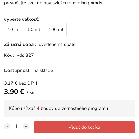
prevoňajte svoj domov sviežou energiou prírody.
vyberte veľkosť
:
10 ml
50 ml
100 ml
Záručná doba::
uvedené na obale
Kód:
vds 327
Dostupnosť:
na sklade
3.17
€
bez DPH
3.90
€
ks
Kúpou získaš
4
bodov do vernostného programu