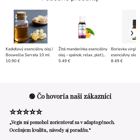
Kadidlový esenciálny olej /
Žltá mandarínka esenciálny
Borievka virgín
Boswellia Serrata 10 ml
olej – spánok, relax, pleť |
esenciálny olej 
10 ml
g | Juniperus vir
10.90 €
5.49 €
8.49 €
🟢 Čo hovoria naši zákazníci
⭐⭐⭐⭐⭐
„Vegis mi pomohol zorientovať sa v adaptogénoch.
Oceňujem kvalitu, návody aj poradňu.“