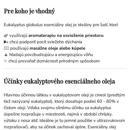
Pre koho je vhodný
Eukalyptus globulus esenciálny olej je ideálny pre ľudí, ktorí:
🌿 využívajú
aromaterapiu na osvieženie priestoru
🌬️ chcú podporiť pocit sviežeho dýchania
💆‍♂️ používajú
masážne oleje alebo kúpele
🧘 hľadajú povzbudzujúcu a energizujúcu vôňu
✨ chcú prevoňať domácnosť prírodným spôsobom
Účinky eukalyptového esenciálneho oleja
Hlavnou účinnou látkou v eukalyptovom oleji je cineol (predtým
tiež nazývaný eukalyptol), ktorý dosahuje podiel 60 - 80% v
čistom oleji. Vďaka svojmu silnému účinku sa eukalyptus
úspešne rozprašuje v miestnosti, najmä v období chrípky,
výtoku z nosa atď. Ideálne je tu jemné použitie v ultrazvukovom
rozprašovači, aby sa účinok zachoval úplne. Esenciálny olej