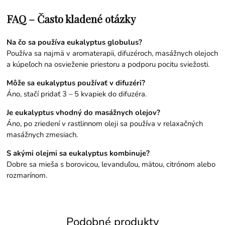
FAQ – Často kladené otázky
Na čo sa používa eukalyptus globulus?
Používa sa najmä v aromaterapii, difuzéroch, masážnych olejoch
a kúpeľoch na osvieženie priestoru a podporu pocitu sviežosti.
Môže sa eukalyptus používať v difuzéri?
Áno, stačí pridať 3 – 5 kvapiek do difuzéra.
Je eukalyptus vhodný do masážnych olejov?
Áno, po zriedení v rastlinnom oleji sa používa v relaxačných
masážnych zmesiach.
S akými olejmi sa eukalyptus kombinuje?
Dobre sa mieša s borovicou, levanduľou, mätou, citrónom alebo
rozmarínom.
Podobné produkty