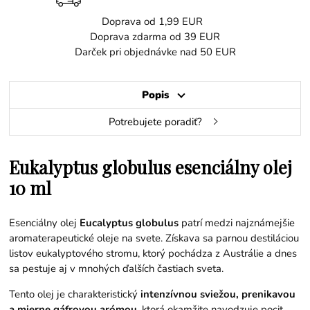
Doprava od 1,99 EUR
Doprava zdarma od 39 EUR
Darček pri objednávke nad 50 EUR
Popis
Potrebujete poradiť?
Eukalyptus globulus esenciálny olej
10 ml
Esenciálny olej
Eucalyptus globulus
patrí medzi najznámejšie
aromaterapeutické oleje na svete. Získava sa parnou destiláciou
listov eukalyptového stromu, ktorý pochádza z Austrálie a dnes
sa pestuje aj v mnohých ďalších častiach sveta.
Tento olej je charakteristický
intenzívnou sviežou, prenikavou
a mierne gáfrovou arómou
, ktorá okamžite navodzuje pocit