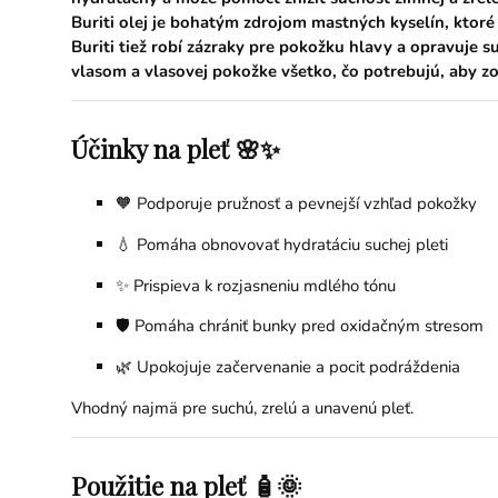
Buriti olej je bohatým zdrojom mastných kyselín, ktoré
Buriti tiež robí zázraky pre pokožku hlavy a opravuje 
vlasom a vlasovej pokožke všetko, čo potrebujú, aby zo
Účinky na pleť 🌸✨
🧡 Podporuje pružnosť a pevnejší vzhľad pokožky
💧 Pomáha obnovovať hydratáciu suchej pleti
✨ Prispieva k rozjasneniu mdlého tónu
🛡️ Pomáha chrániť bunky pred oxidačným stresom
🌿 Upokojuje začervenanie a pocit podráždenia
Vhodný najmä pre suchú, zrelú a unavenú pleť.
Použitie na pleť 🧴🌞