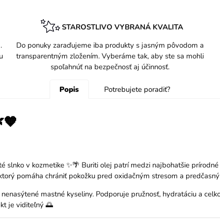
STAROSTLIVO VYBRANÁ KVALITA
.
Do ponuky zaraďujeme iba produkty s jasným pôvodom a
u
transparentným zložením. Vyberáme tak, aby ste sa mohli
spoľahnúť na bezpečnosť aj účinnosť.
Popis
Potrebujete poradiť?
🧡
é slnko v kozmetike ✨🌴 Buriti olej patrí medzi najbohatšie prírodné
ktorý pomáha chrániť pokožku pred oxidačným stresom a predčasným
 a nenasýtené mastné kyseliny. Podporuje pružnosť, hydratáciu a ce
t je viditeľný 🌅