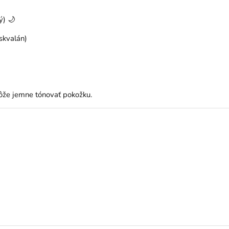
ý) 🌙
skvalán)
ôže jemne tónovať pokožku.