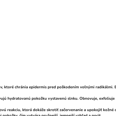
v, ktoré chránia epidermis pred poškodením voľnými radikálmi. B
vujú hydratovanú pokožku vystavenú slnku. Obnovuje, exfoliuje 
vú reakciu, ktorá dokáže skrotiť začervenanie a upokojiť kožné o
 pokožky, čím vytvára pružnejší, jemnejší vzhľad a pocit.