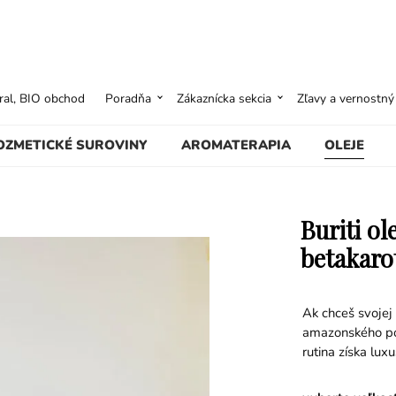
ural, BIO obchod
Poradňa
Zákaznícka sekcia
Zľavy a vernostn
OZMETICKÉ SUROVINY
AROMATERAPIA
OLEJE
Buriti o
betakaro
Ak chceš svojej 
amazonského pok
rutina získa lux