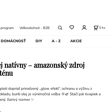
0
ks
ý program
Veľkoobchod - B2B
DOMÁCNOSŤ
DIY
A - Z
AKCIE
lej natívny – amazonský zdroj
ténu
pleti dopriať prirodzený „glow efekt“, ochranu a výživu z
ladu, buriti olej je výnimočná voľba 🌞🌿 Stačí pár kvapiek a
usný, žiarivý rozmer ✨