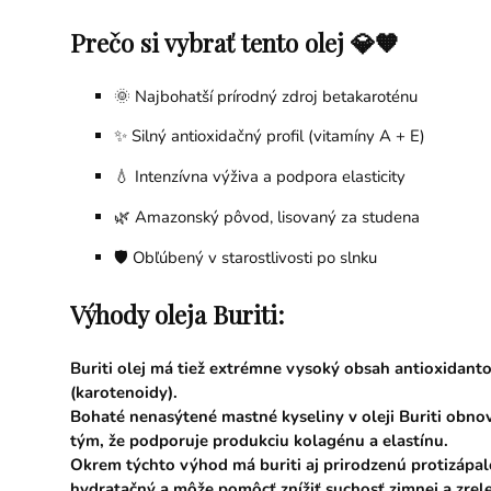
Prečo si vybrať tento olej 💎🧡
🌞 Najbohatší prírodný zdroj betakaroténu
✨ Silný antioxidačný profil (vitamíny A + E)
💧 Intenzívna výživa a podpora elasticity
🌿 Amazonský pôvod, lisovaný za studena
🛡️ Obľúbený v starostlivosti po slnku
Výhody oleja Buriti:
Buriti olej má tiež extrémne vysoký obsah antioxidanto
(karotenoidy).
Bohaté nenasýtené mastné kyseliny v oleji Buriti obno
tým, že podporuje produkciu kolagénu a elastínu.
Okrem týchto výhod má buriti aj prirodzenú protizápalo
hydratačný a môže pomôcť znížiť suchosť zimnej a zrelej