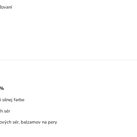
ľovaní
 %
 silnej farbe
h sér
asových sér, balzamov na pery