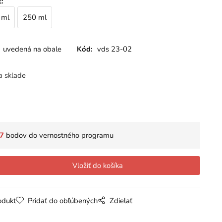
ť
:
 ml
250 ml
uvedená na obale
Kód:
vds 23-02
a sklade
7
bodov do vernostného programu
odukt
Pridať do obľúbených
Zdielať