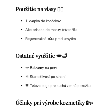
Použitie na vlasy 💆‍♀️
1 kvapka do končekov
Ako prísada do masky (nízke %)
Regeneračná kúra pred umytím
Ostatné využitie 💋🛁
💋 Balzamy na pery
🌞 Starostlivosť po slnení
🧡 Telové oleje pre suchú zimnú pokožku
Účinky pri výrobe kozmetiky 🧪✨