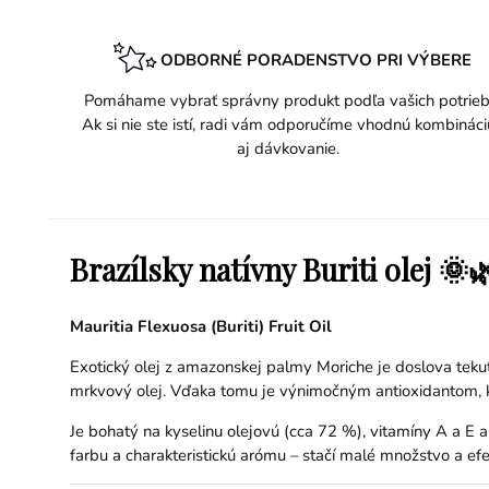
ODBORNÉ PORADENSTVO PRI VÝBERE
Pomáhame vybrať správny produkt podľa vašich potrieb
Ak si nie ste istí, radi vám odporučíme vhodnú kombináci
aj dávkovanie.
Brazílsky natívny Buriti olej 🌞
Mauritia Flexuosa (Buriti) Fruit Oil
Exotický olej z amazonskej palmy Moriche je doslova tekut
mrkvový olej. Vďaka tomu je výnimočným antioxidantom, 
Je bohatý na kyselinu olejovú (cca 72 %), vitamíny A a E
farbu a charakteristickú arómu – stačí malé množstvo a efek