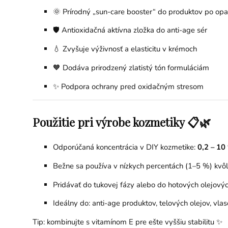
🌞 Prírodný „sun-care booster“ do produktov po opa
🛡️ Antioxidačná aktívna zložka do anti-age sér
💧 Zvyšuje výživnosť a elasticitu v krémoch
🧡 Dodáva prirodzený zlatistý tón formuláciám
✨ Podpora ochrany pred oxidačným stresom
Použitie pri výrobe kozmetiky 📋🌿
Odporúčaná koncentrácia v DIY kozmetike:
0,2 – 10
Bežne sa používa v nízkych percentách (1–5 %) kvôli
Pridávať do tukovej fázy alebo do hotových olejovýc
Ideálny do: anti-age produktov, telových olejov, vl
Tip: kombinujte s vitamínom E pre ešte vyššiu stabilitu ✨