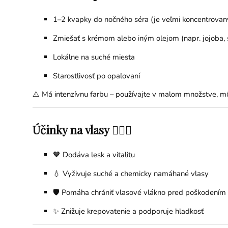
1–2 kvapky do nočného séra (je veľmi koncentrovan
Zmiešať s krémom alebo iným olejom (napr. jojoba, 
Lokálne na suché miesta
Starostlivosť po opaľovaní
⚠️ Má intenzívnu farbu – používajte v malom množstve, m
Účinky na vlasy 💇‍♀️✨
🧡 Dodáva lesk a vitalitu
💧 Vyživuje suché a chemicky namáhané vlasy
🛡️ Pomáha chrániť vlasové vlákno pred poškodením
✨ Znižuje krepovatenie a podporuje hladkosť