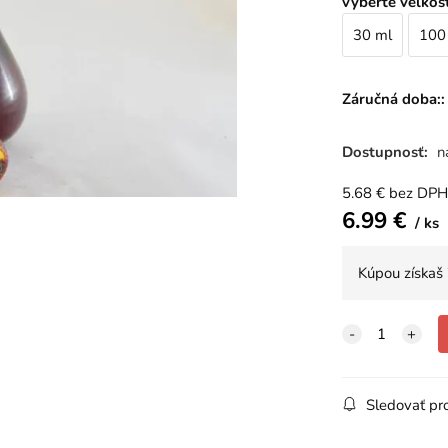
vyberte veľkos
30 ml
100
Záručná doba::
Dostupnosť:
n
5.68
€
bez DPH
6.99
€
ks
Kúpou získaš
Sledovať pr