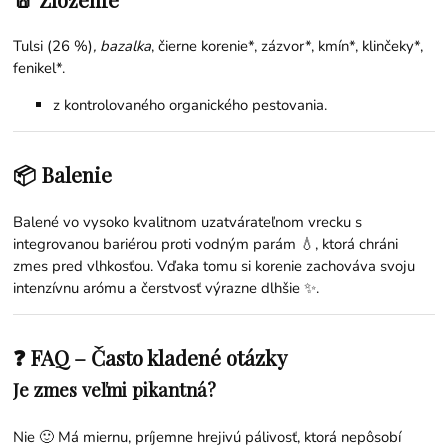
Tulsi (26 %)
, bazalka
, čierne korenie*, zázvor*, kmín*, klinčeky*,
fenikel*.
z kontrolovaného organického pestovania.
📦 Balenie
Balené vo vysoko kvalitnom uzatvárateľnom vrecku s
integrovanou bariérou proti vodným parám 💧, ktorá chráni
zmes pred vlhkosťou. Vďaka tomu si korenie zachováva svoju
intenzívnu arómu a čerstvosť výrazne dlhšie ✨.
❓ FAQ – Často kladené otázky
Je zmes veľmi pikantná?
Nie 🙂 Má miernu, príjemne hrejivú pálivosť, ktorá nepôsobí