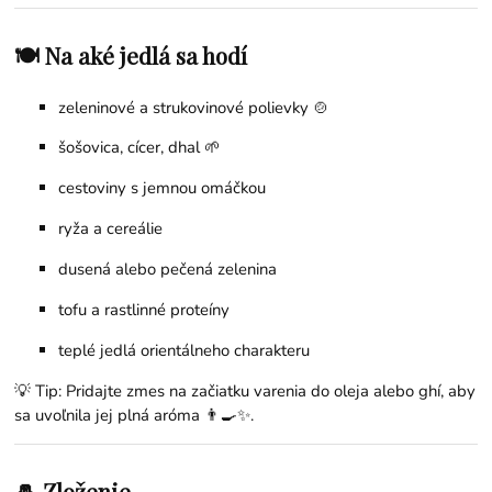
🍽 Na aké jedlá sa hodí
zeleninové a strukovinové polievky 🍲
šošovica, cícer, dhal 🌱
cestoviny s jemnou omáčkou
ryža a cereálie
dusená alebo pečená zelenina
tofu a rastlinné proteíny
teplé jedlá orientálneho charakteru
💡 Tip: Pridajte zmes na začiatku varenia do oleja alebo ghí, aby
sa uvoľnila jej plná aróma 👨‍🍳✨.
🧂 Zloženie