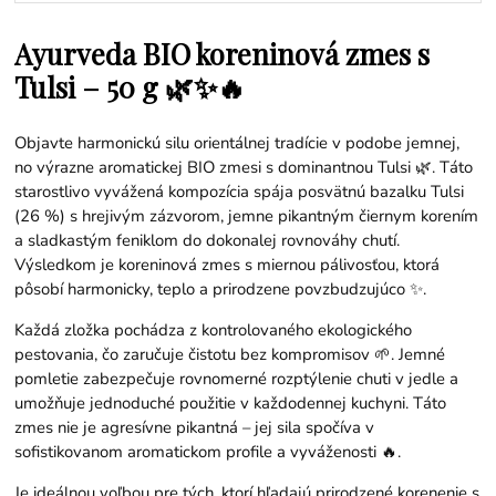
Ayurveda BIO koreninová zmes s
Tulsi – 50 g 🌿✨🔥
Objavte harmonickú silu orientálnej tradície v podobe jemnej,
no výrazne aromatickej BIO zmesi s dominantnou Tulsi 🌿. Táto
starostlivo vyvážená kompozícia spája posvätnú bazalku Tulsi
(26 %) s hrejivým zázvorom, jemne pikantným čiernym korením
a sladkastým feniklom do dokonalej rovnováhy chutí.
Výsledkom je koreninová zmes s miernou pálivosťou, ktorá
pôsobí harmonicky, teplo a prirodzene povzbudzujúco ✨.
Každá zložka pochádza z kontrolovaného ekologického
pestovania, čo zaručuje čistotu bez kompromisov 🌱. Jemné
pomletie zabezpečuje rovnomerné rozptýlenie chuti v jedle a
umožňuje jednoduché použitie v každodennej kuchyni. Táto
zmes nie je agresívne pikantná – jej sila spočíva v
sofistikovanom aromatickom profile a vyváženosti 🔥.
Je ideálnou voľbou pre tých, ktorí hľadajú prirodzené korenenie s