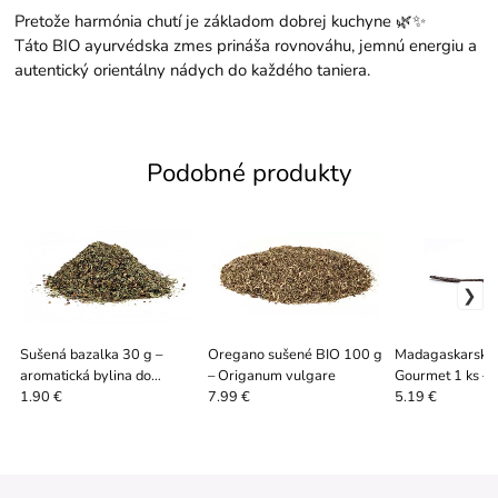
Pretože harmónia chutí je základom dobrej kuchyne 🌿✨
Táto BIO ayurvédska zmes prináša rovnováhu, jemnú energiu a
autentický orientálny nádych do každého taniera.
Podobné produkty
Sušená bazalka 30 g –
Oregano sušené BIO 100 g
Madagaskarská 
aromatická bylina do
– Origanum vulgare
Gourmet 1 ks – 
omáčok a pesta
vanilkový struk
1.90 €
7.99 €
5.19 €