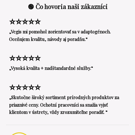
🟢 Čo hovoria naši zákazníci
⭐⭐⭐⭐⭐
„Vegis mi pomohol zorientovať sa v adaptogénoch.
Oceňujem kvalitu, návody aj poradňu.“
⭐⭐⭐⭐⭐
„Vysoká kvalita + nadštandardné služby.“
⭐⭐⭐⭐⭐
„Skutočne široký sortiment prírodných produktov za
priaznivé ceny. Ochotní pracovníci sa snažia vyjsť
klientom v ústrety, vždy zrozumiteľne poradiť. “