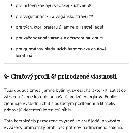
pre milovníkov ayurvédskej kuchyne 🌿
pre vegetariánsku a vegánsku stravu 🌱
pre tých, ktorí preferujú jemne pikantné jedlá
pre každodenné varenie s dôrazom na kvalitu
pre gurmánov hľadajúcich harmonické chuťové
kombinácie
✨ Chuťový profil & prirodzené vlastnosti
Tulsi dodáva zmesi jemne bylinný, svieži charakter 🌿, zatiaľ čo
zázvor a čierne korenie prinášajú hrejivú energiu 🔥. Fenikel
zjemňuje výslednú chuť sladkastým podtónom a klinčeky
pridávajú decentnú korenistú hĺbku.
Táto kombinácia prirodzene zvýrazňuje chuť jedál a vytvára
vyvážený aromatický profil bez potreby nadmerného solenia.