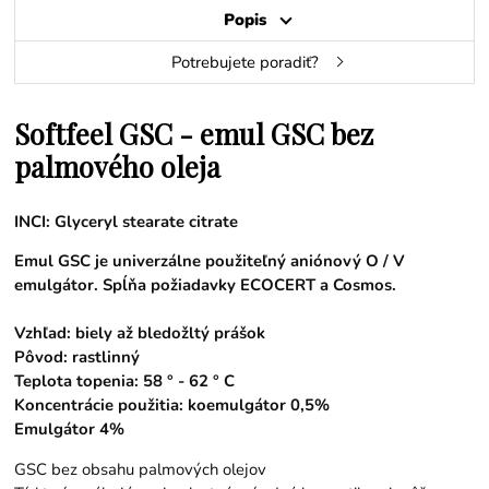
Popis
Potrebujete poradiť?
Softfeel GSC - emul GSC bez
palmového oleja
INCI: Glyceryl stearate citrate
Emul GSC je univerzálne použiteľný aniónový O / V
emulgátor. Spĺňa požiadavky ECOCERT a Cosmos.
Vzhľad: biely až bledožltý prášok
Pôvod: rastlinný
Teplota topenia: 58 ° - 62 ° C
Koncentrácie použitia: koemulgátor 0,5%
Emulgátor 4%
GSC bez obsahu palmových olejov