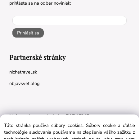
prihláste sa na odber noviniek:
Prihlásiť sa
Partnerské stránky
nichetravel.sk
objavsvet.blog
Naše appky pre vás úplne ZADARMO:
Táto stránka používa súbory cookies. Súbory cookie a ďalšie
Tréningový plán na mieru
technológie sledovania používame na zlepšenie vášho zážitku z
BMI kalkulačka