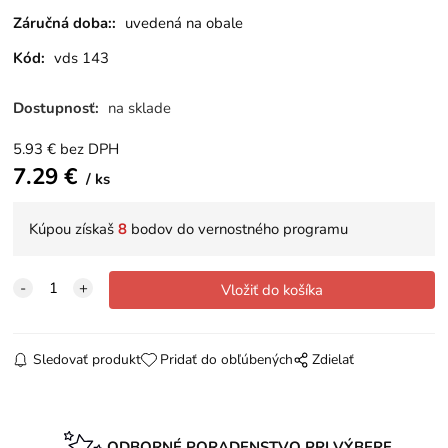
Záručná doba::
uvedená na obale
Kód:
vds 143
Dostupnosť:
na sklade
5.93
€
bez DPH
7.29
€
ks
Kúpou získaš
8
bodov do vernostného programu
Sledovať produkt
Pridať do obľúbených
Zdielať
ODBORNÉ PORADENSTVO PRI VÝBERE