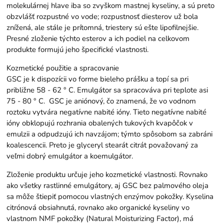
molekulárnej hlave iba so zvyškom mastnej kyseliny, a sú preto
obzvlášť rozpustné vo vode; rozpustnosť diesterov už bola
znížená, ale stále je prítomná, triestery sú ešte lipofilnejšie.
Presné zloženie týchto esterov a ich podiel na celkovom
produkte formujú jeho špecifické vlastnosti.
Kozmetické použitie a spracovanie
GSC je k dispozícii vo forme bieleho prášku a topí sa pri
približne 58 - 62 ° C. Emulgátor sa spracováva pri teplote asi
75 - 80 ° C. GSC je aniónový, čo znamená, že vo vodnom
roztoku vytvára negatívne nabité ióny. Tieto negatívne nabité
ióny obklopujú rozhrania obalených tukových kvapôčok v
emulzii a odpudzujú ich navzájom; týmto spôsobom sa zabráni
koalescencii. Preto je glyceryl stearát citrát považovaný za
veľmi dobrý emulgátor a koemulgátor.
Zloženie produktu určuje jeho kozmetické vlastnosti. Rovnako
ako všetky rastlinné emulgátory, aj GSC bez palmového oleja
sa môže štiepiť pomocou vlastných enzýmov pokožky. Kyselina
citrónová obsiahnutá, rovnako ako organické kyseliny vo
vlastnom NMF pokožky (Natural Moisturizing Factor), má