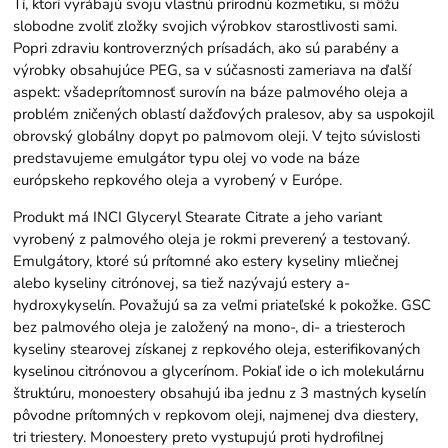
Tí, ktorí vyrábajú svoju vlastnú prírodnú kozmetiku, si môžu
slobodne zvoliť zložky svojich výrobkov starostlivosti sami.
Popri zdraviu kontroverzných prísadách, ako sú parabény a
výrobky obsahujúce PEG, sa v súčasnosti zameriava na ďalší
aspekt: ​​všadeprítomnosť surovín na báze palmového oleja a
problém zničených oblastí dažďových pralesov, aby sa uspokojil
obrovský globálny dopyt po palmovom oleji. V tejto súvislosti
predstavujeme emulgátor typu olej vo vode na báze
európskeho repkového oleja a vyrobený v Európe.
Produkt má INCI Glyceryl Stearate Citrate a jeho variant
vyrobený z palmového oleja je rokmi preverený a testovaný.
Emulgátory, ktoré sú prítomné ako estery kyseliny mliečnej
alebo kyseliny citrónovej, sa tiež nazývajú estery a-
hydroxykyselín. Považujú sa za veľmi priateľské k pokožke. GSC
bez palmového oleja je založený na mono-, di- a triesteroch
kyseliny stearovej získanej z repkového oleja, esterifikovaných
kyselinou citrónovou a glycerínom. Pokiaľ ide o ich molekulárnu
štruktúru, monoestery obsahujú iba jednu z 3 mastných kyselín
pôvodne prítomných v repkovom oleji, najmenej dva diestery,
tri triestery. Monoestery preto vystupujú proti hydrofilnej