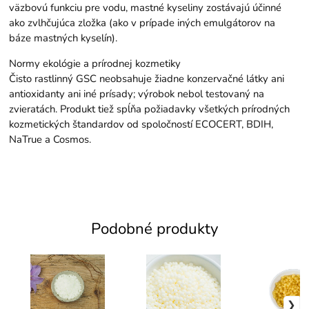
väzbovú funkciu pre vodu, mastné kyseliny zostávajú účinné
ako zvlhčujúca zložka (ako v prípade iných emulgátorov na
báze mastných kyselín).
Normy ekológie a prírodnej kozmetiky
Čisto rastlinný GSC neobsahuje žiadne konzervačné látky ani
antioxidanty ani iné prísady; výrobok nebol testovaný na
zvieratách. Produkt tiež spĺňa požiadavky všetkých prírodných
kozmetických štandardov od spoločností ECOCERT, BDIH,
NaTrue a Cosmos.
Podobné produkty