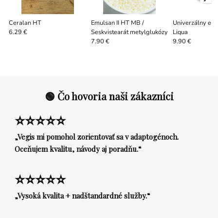
Ceralan HT
Emulsan II HT MB /
Univerzálny em
Seskvistearát metylglukózy
Liqua
6.29 €
7.90 €
9.90 €
🟢 Čo hovoria naši zákazníci
⭐⭐⭐⭐⭐
„Vegis mi pomohol zorientovať sa v adaptogénoch.
Oceňujem kvalitu, návody aj poradňu.“
⭐⭐⭐⭐⭐
„Vysoká kvalita + nadštandardné služby.“