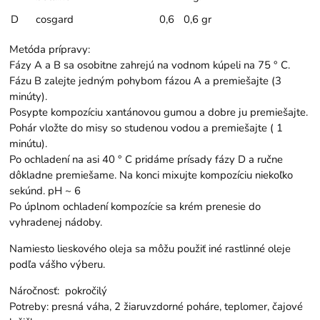
D
cosgard
0,6
0,6 gr
Metóda prípravy:
Fázy A a B sa osobitne zahrejú na vodnom kúpeli na 75 ° C.
Fázu B zalejte jedným pohybom fázou A a premiešajte (3
minúty).
Posypte kompozíciu xantánovou gumou a dobre ju premiešajte.
Pohár vložte do misy so studenou vodou a premiešajte ( 1
minútu).
Po ochladení na asi 40 ° C pridáme prísady fázy D a ručne
dôkladne premiešame. Na konci mixujte kompozíciu niekoľko
sekúnd. pH ~ 6
Po úplnom ochladení kompozície sa krém prenesie do
vyhradenej nádoby.
Namiesto lieskového oleja sa môžu použiť iné
rastlinné oleje
podľa vášho výberu.
Náročnosť: pokročilý
Potreby: presná váha, 2 žiaruvzdorné poháre, teplomer, čajové