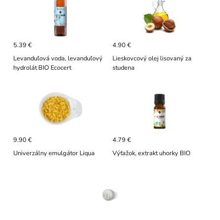
5.39 €
4.90 €
Levanduľová voda, levanduľový
Lieskovcový olej lisovaný za
hydrolát BIO Ecocert
studena
9.90 €
4.79 €
Univerzálny emulgátor Liqua
Výťažok, extrakt uhorky BIO