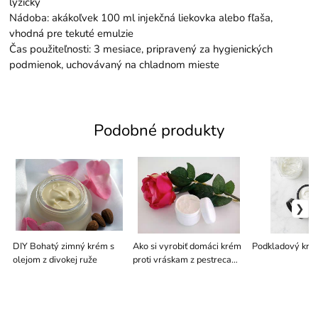
lyžičky
Nádoba: akákoľvek 100 ml injekčná liekovka alebo fľaša,
vhodná pre tekuté emulzie
Čas použiteľnosti: 3 mesiace, pripravený za hygienických
podmienok, uchovávaný na chladnom mieste
Podobné produkty
DIY Bohatý zimný krém s
Ako si vyrobiť domáci krém
Podkladový kré
olejom z divokej ruže
proti vráskam z pestreca
mariánskeho a ružovej
vody