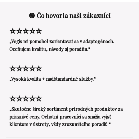
🟢 Čo hovoria naši zákazníci
⭐⭐⭐⭐⭐
„Vegis mi pomohol zorientovať sa v adaptogénoch.
Oceňujem kvalitu, návody aj poradňu.“
⭐⭐⭐⭐⭐
„Vysoká kvalita + nadštandardné služby.“
⭐⭐⭐⭐⭐
„Skutočne široký sortiment prírodných produktov za
priaznivé ceny. Ochotní pracovníci sa snažia vyjsť
klientom v ústrety, vždy zrozumiteľne poradiť. “