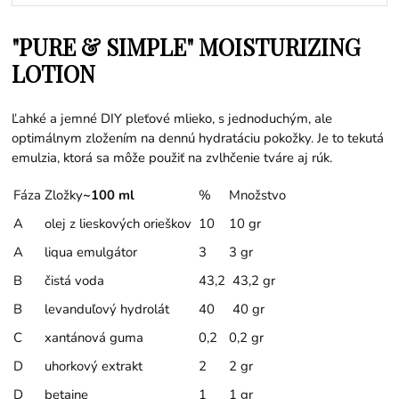
"PURE & SIMPLE" MOISTURIZING
LOTION
Ľahké a jemné DIY pleťové mlieko, s jednoduchým, ale
optimálnym zložením na dennú hydratáciu pokožky. Je to tekutá
emulzia, ktorá sa môže použiť na zvlhčenie tváre aj rúk.
Fáza
Zložky
~100 ml
%
Množstvo
A
olej z lieskových orieškov
10
10 gr
A
liqua emulgátor
3
3 gr
B
čistá voda
43,2
43,2 gr
B
levanduľový hydrolát
40
40 gr
C
xantánová guma
0,2
0,2 gr
D
uhorkový extrakt
2
2 gr
D
betaine
1
1 gr