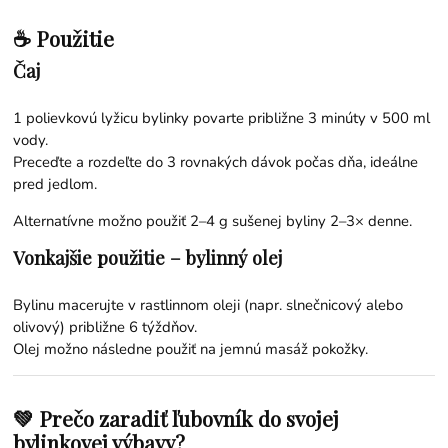
☕ Použitie
Čaj
1 polievkovú lyžicu bylinky povarte približne 3 minúty v 500 ml
vody.
Preceďte a rozdeľte do 3 rovnakých dávok počas dňa, ideálne
pred jedlom.
Alternatívne možno použiť 2–4 g sušenej byliny 2–3× denne.
Vonkajšie použitie – bylinný olej
Bylinu macerujte v rastlinnom oleji (napr. slnečnicový alebo
olivový) približne 6 týždňov.
Olej možno následne použiť na jemnú masáž pokožky.
💚 Prečo zaradiť ľubovník do svojej
bylinkovej výbavy?