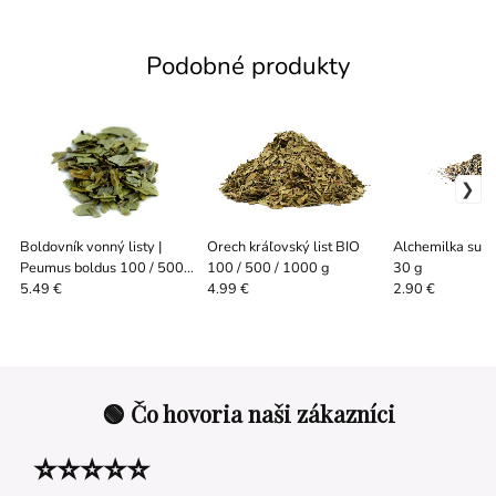
Podobné produkty
Boldovník vonný listy |
Orech kráľovský list BIO
Alchemilka suše
Peumus boldus 100 / 500 /
100 / 500 / 1000 g
30 g
1000 g
5.49 €
4.99 €
2.90 €
🟢 Čo hovoria naši zákazníci
⭐⭐⭐⭐⭐