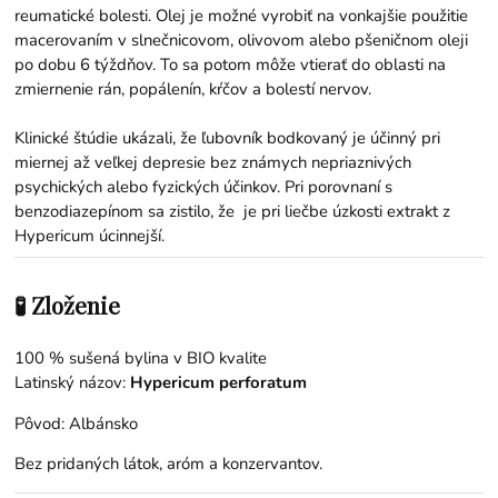
reumatické bolesti. Olej je možné vyrobiť na vonkajšie použitie
macerovaním v slnečnicovom, olivovom alebo pšeničnom oleji
po dobu 6 týždňov. To sa potom môže vtierať do oblasti na
zmiernenie rán, popálenín, kŕčov a bolestí nervov.
Klinické štúdie ukázali, že ľubovník bodkovaný je účinný pri
miernej až veľkej depresie bez známych nepriaznivých
psychických alebo fyzických účinkov. Pri porovnaní s
benzodiazepínom sa zistilo, že je pri liečbe úzkosti extrakt z
Hypericum úcinnejší.
🧪 Zloženie
100 % sušená bylina v BIO kvalite
Latinský názov:
Hypericum perforatum
Pôvod: Albánsko
Bez pridaných látok, aróm a konzervantov.