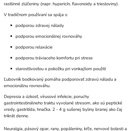
rastlinné zlúčeniny (napr. hypericín, flavonoidy a triesloviny).
V tradičnom používaní sa spája s:
podporou zdravej nálady
podporou emocionálnej rovnováhy
podporou relaxácie
podporou tráviaceho komfortu pri strese
starostlivosťou o pokožku pri vonkajšom použití
Ľubovník bodkovaný pomáha podporovať zdravú náladu a
emocionálnu rovnováhu.
Depresia a úzkosť, vírusové infekcie, poruchy
gastrointestinálneho traktu vyvolané stresom, ako sú peptické
vredy, gastritída, hnačka. 2 - 4 g sušenej byliny branej ako čaj
trikrát denne.
Neuralgia, pásový opar, rany, popáleniny, kŕče, nervové bolesti a