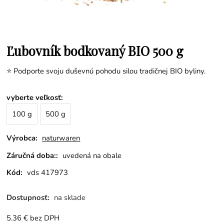
Ľubovník bodkovaný BIO 500 g
⭐ Podporte svoju duševnú pohodu silou tradičnej BIO byliny.
vyberte veľkosť
:
100 g
500 g
Výrobca:
naturwaren
Záručná doba::
uvedená na obale
Kód:
vds 417973
Dostupnosť:
na sklade
5.36
€
bez DPH