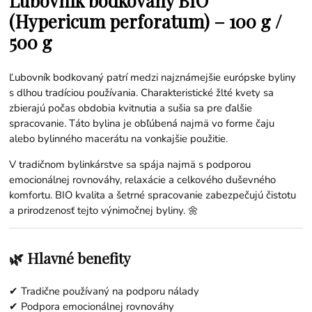
(Hypericum perforatum) – 100 g /
500 g
Ľubovník bodkovaný patrí medzi najznámejšie európske byliny
s dlhou tradíciou používania. Charakteristické žlté kvety sa
zbierajú počas obdobia kvitnutia a sušia sa pre ďalšie
spracovanie. Táto bylina je obľúbená najmä vo forme čaju
alebo bylinného macerátu na vonkajšie použitie.
V tradičnom bylinkárstve sa spája najmä s podporou
emocionálnej rovnováhy, relaxácie a celkového duševného
komfortu. BIO kvalita a šetrné spracovanie zabezpečujú čistotu
a prirodzenosť tejto výnimočnej byliny. 🌼
🌿 Hlavné benefity
✔ Tradične používaný na podporu nálady
✔ Podpora emocionálnej rovnováhy