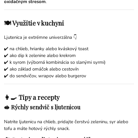
oxidačným stresom
.
🍽️ Využitie v kuchyni
Ljutenica je extrémne univerzálna 👇
✔️ na chlieb, hrianky alebo kváskový toast
✔️ ako dip k zelenine alebo krekrom
✔️ k syrom (výborná kombinácia so slanými syrmi)
✔️ ako základ omáčok alebo cestovín
✔️ do sendvičov, wrapov alebo burgerov
👩‍🍳 Tipy a recepty
🥪 Rýchly sendvič s ljutenicou
Natrite ljutenicu na chlieb, pridajte čerstvú zeleninu, syr alebo
tofu a máte hotový rýchly snack.