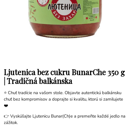
Ljutenica bez cukru BunarChe 350 g
| Tradičná balkánska
⭐ Chuť tradície na vašom stole. Objavte autentickú balkánsku
chuť bez kompromisov a doprajte si kvalitu, ktorú si zamilujete
❤️
👉 Vyskúšajte Ljutenicu Bunar(Ch)e a premeňte každé jedlo na
zážitok.