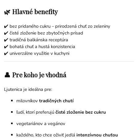
🌿 Hlavné benefity
✔️ bez pridaného cukru – prirodzená chuť zo zeleniny
✔️ čisté zloženie bez zbytočných prísad
✔️ tradičná balkánska receptúra
✔️ bohatá chuť a hustá konzistencia
✔️ univerzálne využitie v kuchyni
👤 Pre koho je vhodná
Ljutenica je ideálna pre:
milovníkov
tradičných chutí
ľudí, ktorí preferujú
čisté zloženie bez cukru
vegetariánov a vegánov
každého, kto chce oživiť jedlá
intenzívnou chuťou