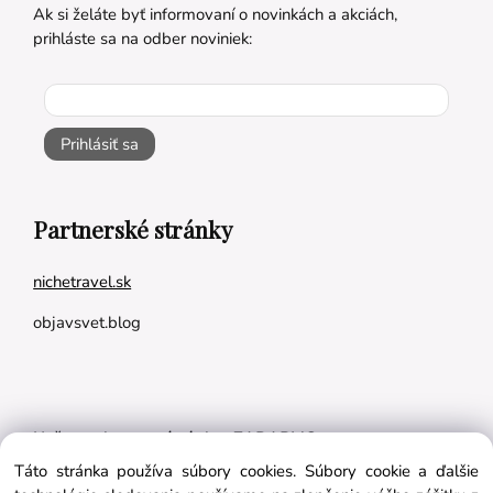
Ak si želáte byť informovaní o novinkách a akciách,
prihláste sa na odber noviniek:
Prihlásiť sa
Partnerské stránky
nichetravel.sk
objavsvet.blog
Naše appky pre vás úplne ZADARMO:
Táto stránka používa súbory cookies. Súbory cookie a ďalšie
Tréningový plán na mieru