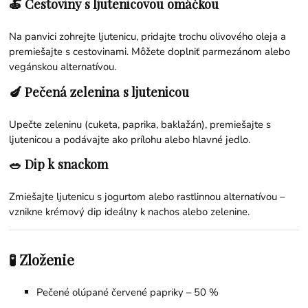
🍝 Cestoviny s ljutenicovou omáčkou
Na panvici zohrejte ljutenicu, pridajte trochu olivového oleja a
premiešajte s cestovinami. Môžete doplniť parmezánom alebo
vegánskou alternatívou.
🍆 Pečená zelenina s ljutenicou
Upečte zeleninu (cuketa, paprika, baklažán), premiešajte s
ljutenicou a podávajte ako prílohu alebo hlavné jedlo.
🥗 Dip k snackom
Zmiešajte ljutenicu s jogurtom alebo rastlinnou alternatívou –
vznikne krémový dip ideálny k nachos alebo zelenine.
🧪 Zloženie
Pečené olúpané červené papriky – 50 %