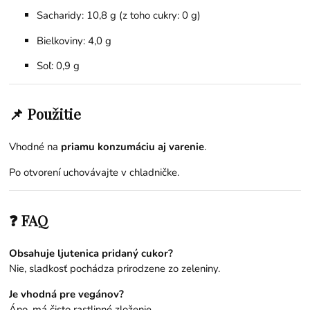
Sacharidy: 10,8 g (z toho cukry: 0 g)
Bielkoviny: 4,0 g
Soľ: 0,9 g
📌 Použitie
Vhodné na
priamu konzumáciu aj varenie
.
Po otvorení uchovávajte v chladničke.
❓ FAQ
Obsahuje ljutenica pridaný cukor?
Nie, sladkosť pochádza prirodzene zo zeleniny.
Je vhodná pre vegánov?
Áno, má čisto rastlinné zloženie.