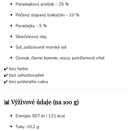
Paradajkový pretlak – 25 %
Pečený olúpaný baklažán – 10 %
Paradajky – 5 %
Slnečnicový olej
Soľ, jodizovaná morská soľ
Cesnak, čierne korenie, rasca, petržlenová vňať
✔️ bez farbív
✔️ bez zahusťovadiel
✔️ bez pridaného cukru
📊 Výživové údaje (na 100 g)
Energia: 507 kJ / 121 kcal
Tuky: 10,2 g