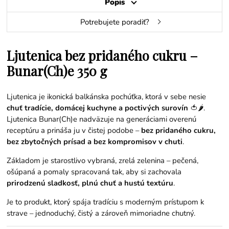
Popis
Potrebujete poradiť?
Ljutenica bez pridaného cukru –
Bunar(Ch)e 350 g
Ljutenica je ikonická balkánska pochúťka, ktorá v sebe nesie
chuť tradície, domácej kuchyne a poctivých surovín
🍅🌶️.
Ljutenica Bunar(Ch)e nadväzuje na generáciami overenú
receptúru a prináša ju v čistej podobe –
bez pridaného cukru,
bez zbytočných prísad a bez kompromisov v chuti
.
Základom je starostlivo vybraná, zrelá zelenina – pečená,
ošúpaná a pomaly spracovaná tak, aby si zachovala
prirodzenú sladkosť, plnú chuť a hustú textúru
.
Je to produkt, ktorý spája tradíciu s moderným prístupom k
strave – jednoduchý, čistý a zároveň mimoriadne chutný.