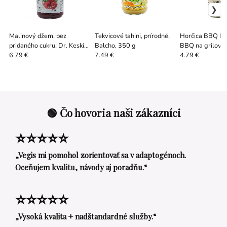
Malinový džem, bez
Tekvicové tahini, prírodné,
Horčica BBQ Net
pridaného cukru, Dr. Keskin,
Balcho, 350 g
BBQ na grilova
290 g
6.79 €
7.49 €
4.79 €
🟢 Čo hovoria naši zákazníci
⭐⭐⭐⭐⭐
„Vegis mi pomohol zorientovať sa v adaptogénoch.
Oceňujem kvalitu, návody aj poradňu.“
⭐⭐⭐⭐⭐
„Vysoká kvalita + nadštandardné služby.“