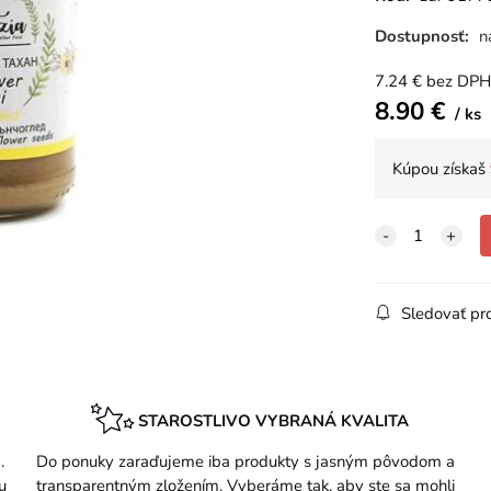
Dostupnosť:
n
7.24
€
bez DPH
8.90
€
ks
Kúpou získaš
Sledovať pr
STAROSTLIVO VYBRANÁ KVALITA
.
Do ponuky zaraďujeme iba produkty s jasným pôvodom a
u
transparentným zložením. Vyberáme tak, aby ste sa mohli