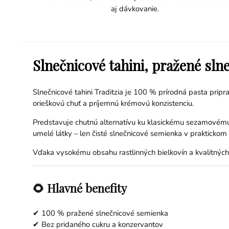
aj dávkovanie.
Slnečnicové tahini, pražené sln
Slnečnicové tahini Traditzia je 100 % prírodná pasta pri
orieškovú chuť a príjemnú krémovú konzistenciu.
Predstavuje chutnú alternatívu ku klasickému sezamovému t
umelé látky – len čisté slnečnicové semienka v praktickom
Vďaka vysokému obsahu rastlinných bielkovín a kvalitných 
🌻 Hlavné benefity
✔ 100 % pražené slnečnicové semienka
✔ Bez pridaného cukru a konzervantov