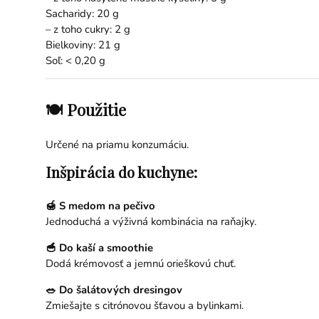
Sacharidy: 20 g
– z toho cukry: 2 g
Bielkoviny: 21 g
Soľ: < 0,20 g
🍽 Použitie
Určené na priamu konzumáciu.
Inšpirácia do kuchyne:
🍯 S medom na pečivo
Jednoduchá a výživná kombinácia na raňajky.
🥣 Do kaší a smoothie
Dodá krémovosť a jemnú orieškovú chuť.
🥗 Do šalátových dresingov
Zmiešajte s citrónovou šťavou a bylinkami.