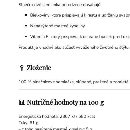
Slnečnicové semienka prirodzene obsahujú:
Bielkoviny, ktoré prispievajú k rastu a udržaniu sval
Nenasýtené mastné kyseliny
Vitamín E, ktorý prispieva k ochrane buniek pred o
Produkt je vhodný ako súčasť vyváženého životného štýlu.
🥄 Zloženie
100 % slnečnicové semiačka, olúpané, pražené a zomleté.
📊 Nutričné hodnoty na 100 g
Energetická hodnota: 2807 kJ / 680 kcal
Tuky: 61 g
– z toho nasýtené mastné kyseliny: 5 g