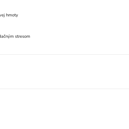
ovej hmoty
xidačným stresom