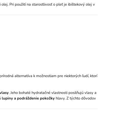
ej. Pri použití na starostlivosť o pleť je ibištekový olej v
írodná alternatíva k možnostiam pre niektorých ľudí, ktorí
vlasy
. Jeho bohaté hydratačné vlastnosti posilňujú vlasy a
ú
lupiny a podráždenie pokožky
hlavy. Z týchto dôvodov