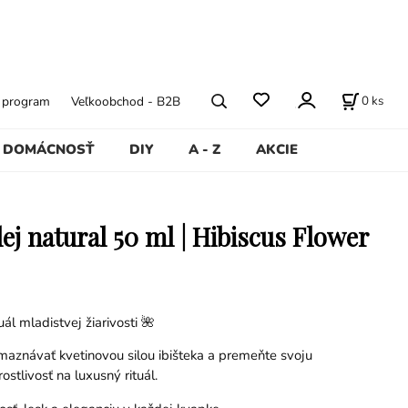
0
ks
ý program
Veľkoobchod - B2B
DOMÁCNOSŤ
DIY
A - Z
AKCIE
lej natural 50 ml | Hibiscus Flower
uál mladistvej žiarivosti 🌺
maznávať kvetinovou silou ibišteka a premeňte svoju
stlivosť na luxusný rituál.