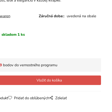
sť, lesk a eleganciu v každej kvapke.
rwaren
Záručná doba::
uvedená na obale
skladom 1 ks
9
bodov do vernostného programu
odukt
Pridať do obľúbených
Zdielať