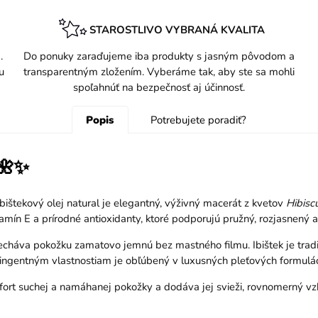
STAROSTLIVO VYBRANÁ KVALITA
.
Do ponuky zaraďujeme iba produkty s jasným pôvodom a
u
transparentným zložením. Vyberáme tak, aby ste sa mohli
spoľahnúť na bezpečnosť aj účinnosť.
Popis
Potrebujete poradiť?
🌺✨
Ibištekový olej natural je elegantný, výživný macerát z kvetov
Hibisc
amín E a prírodné antioxidanty, ktoré podporujú pružný, rozjasnený 
necháva pokožku zamatovo jemnú bez mastného filmu. Ibištek je trad
ngentným vlastnostiam je obľúbený v luxusných pleťových formulác
rt suchej a namáhanej pokožky a dodáva jej svieži, rovnomerný vzhľ