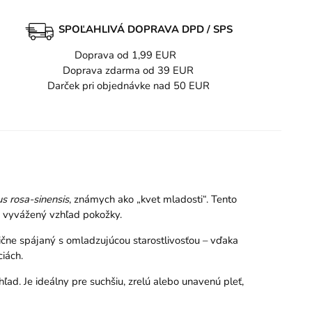
SPOĽAHLIVÁ DOPRAVA DPD / SPS
Doprava od 1,99 EUR
Doprava zdarma od 39 EUR
Darček pri objednávke nad 50 EUR
us rosa-sinensis
, známych ako „kvet mladosti“. Tento
a vyvážený vzhľad pokožky.
ične spájaný s omladzujúcou starostlivosťou – vďaka
iách.
ad. Je ideálny pre suchšiu, zrelú alebo unavenú pleť,