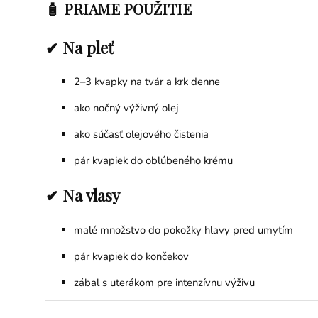
🧴 PRIAME POUŽITIE
✔ Na pleť
2–3 kvapky na tvár a krk denne
ako nočný výživný olej
ako súčasť olejového čistenia
pár kvapiek do obľúbeného krému
✔ Na vlasy
malé množstvo do pokožky hlavy pred umytím
pár kvapiek do končekov
zábal s uterákom pre intenzívnu výživu