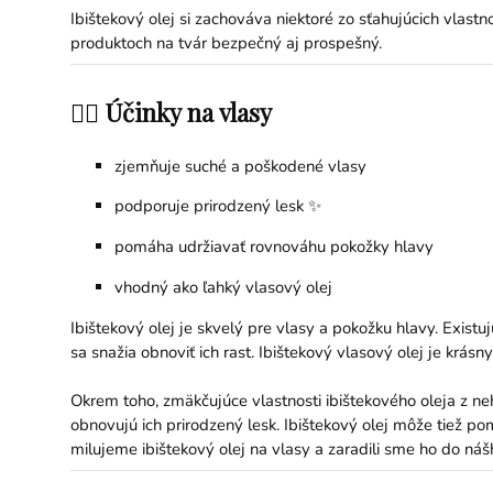
Ibištekový olej si zachováva niektoré zo sťahujúcich vlastnos
produktoch na tvár bezpečný aj prospešný.
💇‍♀️ Účinky na vlasy
zjemňuje suché a poškodené vlasy
podporuje prirodzený lesk ✨
pomáha udržiavať rovnováhu pokožky hlavy
vhodný ako ľahký vlasový olej
Ibištekový olej je skvelý pre vlasy a pokožku hlavy. Exist
sa snažia obnoviť ich rast. Ibištekový vlasový olej je krásn
Okrem toho, zmäkčujúce vlastnosti ibištekového oleja z ne
obnovujú ich prirodzený lesk. Ibištekový olej môže tiež
milujeme ibištekový olej na vlasy a zaradili sme ho do ná