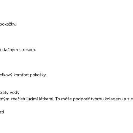
pokožky.
oxidačným stresom.
lkový komfort pokožky.
traty vody
 znečisťujúcimi látkami. To môže podporiť tvorbu kolagénu a zlepš
ti