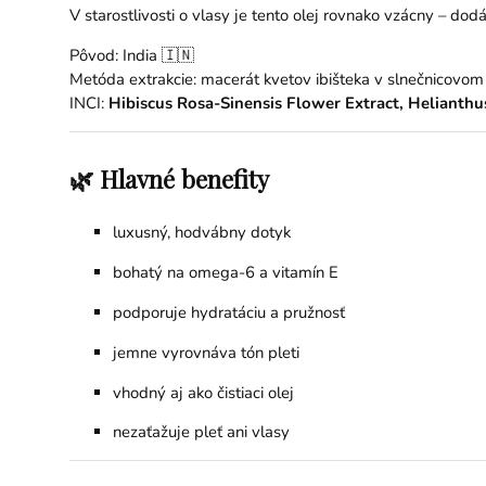
V starostlivosti o vlasy je tento olej rovnako vzácny – d
Pôvod: India 🇮🇳
Metóda extrakcie: macerát kvetov ibišteka v slnečnicovom 
INCI:
Hibiscus Rosa-Sinensis Flower Extract, Helianth
🌿 Hlavné benefity
luxusný, hodvábny dotyk
bohatý na omega-6 a vitamín E
podporuje hydratáciu a pružnosť
jemne vyrovnáva tón pleti
vhodný aj ako čistiaci olej
nezaťažuje pleť ani vlasy