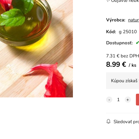
✨ Objavte hebko
Výrobca:
natu
Kód:
g 25010
Dostupnosť:
7.31
€
bez DPH
8.99
€
ks
Kúpou získaš
Sledovať pr