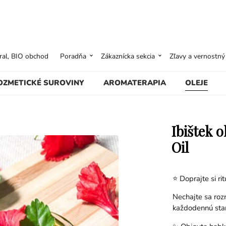
ural, BIO obchod
Poradňa
Zákaznícka sekcia
Zľavy a vernostn
OZMETICKÉ SUROVINY
AROMATERAPIA
OLEJE
Ibištek o
Oil
⭐ Doprajte si rit
Nechajte sa roz
každodennú staro