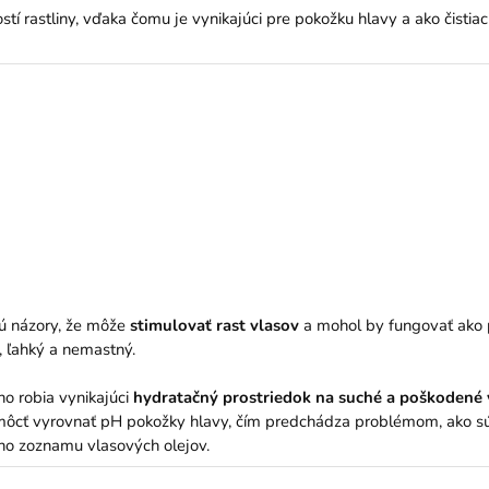
tí rastliny, vďaka čomu je vynikajúci pre pokožku hlavy a ako čistiaci ol
ujú názory, že môže
stimulovať rast vlasov
a mohol by fungovať ako pr
y, ľahký a nemastný.
ho robia vynikajúci
hydratačný prostriedok na suché a poškodené 
 pomôcť vyrovnať pH pokožky hlavy, čím predchádza problémom, ako s
šho zoznamu vlasových olejov.