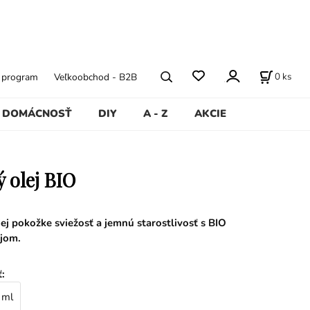
0
ks
ý program
Veľkoobchod - B2B
DOMÁCNOSŤ
DIY
A - Z
AKCIE
 olej BIO
ej pokožke sviežosť a jemnú starostlivosť s BIO
jom.
ť
:
 ml