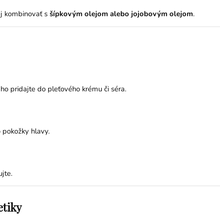
ej kombinovať s
šípkovým olejom alebo jojobovým olejom
.
o pridajte do pleťového krému či séra.
 pokožky hlavy.
jte.
etiky