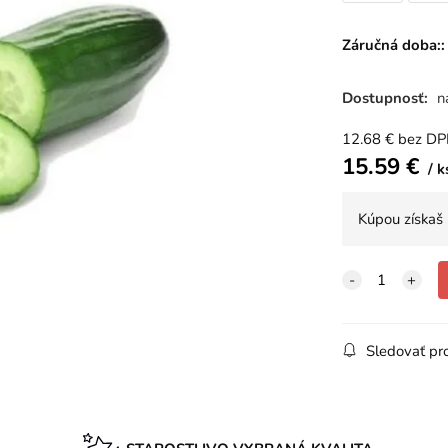
Záručná doba::
Dostupnosť:
n
12.68
€
bez D
15.59
€
k
Kúpou získaš
Sledovať pr