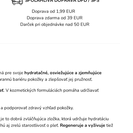
SPOĽAHLIVÁ DOPRAVA DPD / SPS
Doprava od 1,99 EUR
Doprava zdarma od 39 EUR
Darček pri objednávke nad 50 EUR
jmä pre svoje
hydratačné, osviežujúce a zjemňujúce
nnú bariéru pokožky a zlepšovať jej pružnosť.
eť
. V kozmetických formuláciách pomáha udržiavať
a a podporovať zdravý vzhľad pokožky.
 je to dobrá zvláčňujúca zložka, ktorá udržuje hydratáciu
aj zrelú starostlivosť o pleť.
Regeneruje a vyživuje
tiež