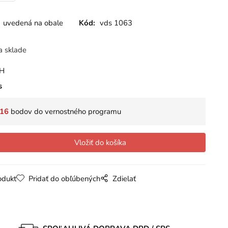
uvedená na obale
Kód:
vds 1063
a sklade
PH
s
16
bodov do vernostného programu
odukt
Pridať do obľúbených
Zdielať