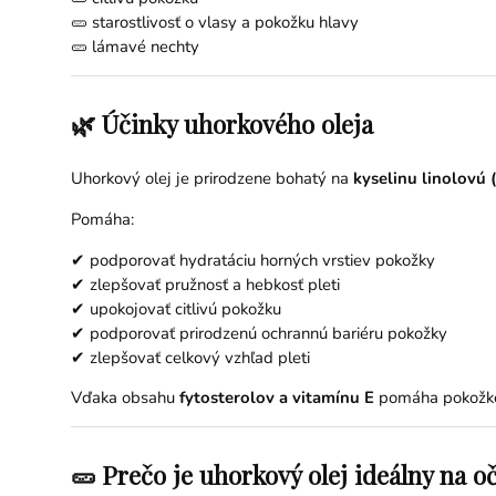
🥒 starostlivosť o vlasy a pokožku hlavy
🥒 lámavé nechty
🌿 Účinky uhorkového oleja
Uhorkový olej je prirodzene bohatý na
kyselinu linolovú
Pomáha:
✔ podporovať hydratáciu horných vrstiev pokožky
✔ zlepšovať pružnosť a hebkosť pleti
✔ upokojovať citlivú pokožku
✔ podporovať prirodzenú ochrannú bariéru pokožky
✔ zlepšovať celkový vzhľad pleti
Vďaka obsahu
fytosterolov a vitamínu E
pomáha pokožke 
🥒 Prečo je uhorkový olej ideálny na o