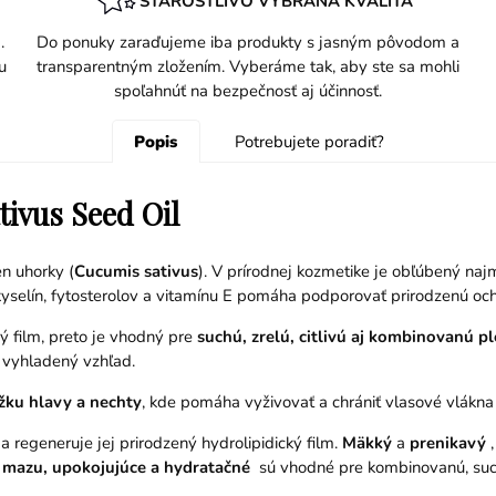
STAROSTLIVO VYBRANÁ KVALITA
.
Do ponuky zaraďujeme iba produkty s jasným pôvodom a
u
transparentným zložením. Vyberáme tak, aby ste sa mohli
spoľahnúť na bezpečnosť aj účinnosť.
Popis
Potrebujete poradiť?
tivus Seed Oil
en uhorky (
Cucumis sativus
). V prírodnej kozmetike je obľúbený na
lín, fytosterolov a vitamínu E pomáha podporovať prirodzenú ochra
ý film, preto je vhodný pre
suchú, zrelú, citlivú aj kombinovanú pl
a vyhladený vzhľad.
žku hlavy a nechty
, kde pomáha vyživovať a chrániť vlasové vlákn
a regeneruje jej prirodzený hydrolipidický film.
Mäkký
a
prenikavý
,
 mazu, upokojujúce a hydratačné
sú vhodné pre kombinovanú, suchú 