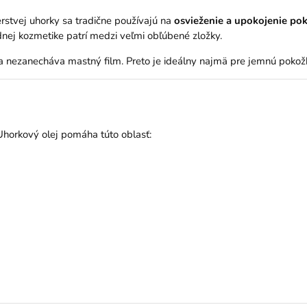
rstvej uhorky sa tradične používajú na
osvieženie a upokojenie pok
dnej kozmetike patrí medzi veľmi obľúbené zložky.
a nezanecháva mastný film. Preto je ideálny najmä pre jemnú pokožku o
. Uhorkový olej pomáha túto oblasť: