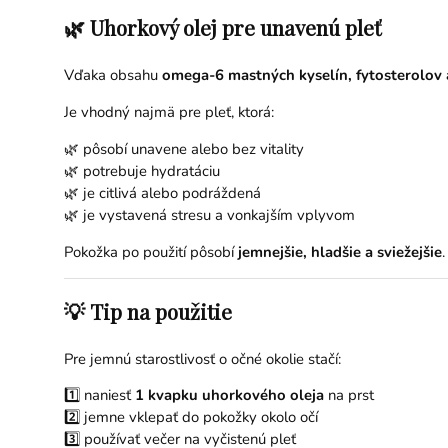
🌿 Uhorkový olej pre unavenú pleť
Vďaka obsahu
omega-6 mastných kyselín, fytosterolov 
Je vhodný najmä pre pleť, ktorá:
🌿 pôsobí unavene alebo bez vitality
🌿 potrebuje hydratáciu
🌿 je citlivá alebo podráždená
🌿 je vystavená stresu a vonkajším vplyvom
Pokožka po použití pôsobí
jemnejšie, hladšie a sviežejšie
.
💡 Tip na použitie
Pre jemnú starostlivosť o očné okolie stačí:
1️⃣ naniesť
1 kvapku uhorkového oleja
na prst
2️⃣ jemne vklepať do pokožky okolo očí
3️⃣ používať večer na vyčistenú pleť