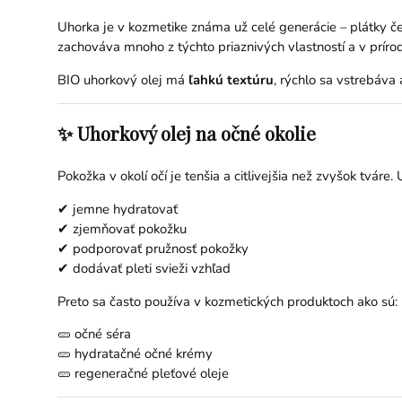
Uhorka je v kozmetike známa už celé generácie – plátky če
zachováva mnoho z týchto priaznivých vlastností a v príro
BIO uhorkový olej má
ľahkú textúru
, rýchlo sa vstrebáva 
✨ Uhorkový olej na očné okolie
Pokožka v okolí očí je tenšia a citlivejšia než zvyšok tváre
✔ jemne hydratovať
✔ zjemňovať pokožku
✔ podporovať pružnosť pokožky
✔ dodávať pleti svieži vzhľad
Preto sa často používa v kozmetických produktoch ako sú:
🥒 očné séra
🥒 hydratačné očné krémy
🥒 regeneračné pleťové oleje