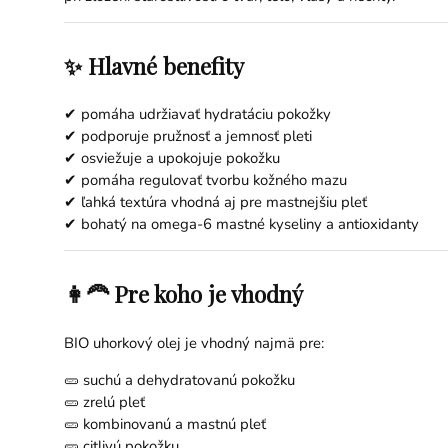
✨ Hlavné benefity
✔ pomáha udržiavať hydratáciu pokožky
✔ podporuje pružnosť a jemnosť pleti
✔ osviežuje a upokojuje pokožku
✔ pomáha regulovať tvorbu kožného mazu
✔ ľahká textúra vhodná aj pre mastnejšiu pleť
✔ bohatý na omega-6 mastné kyseliny a antioxidanty
👩‍🦰 Pre koho je vhodný
BIO uhorkový olej je vhodný najmä pre:
🥒 suchú a dehydratovanú pokožku
🥒 zrelú pleť
🥒 kombinovanú a mastnú pleť
🥒 citlivú pokožku