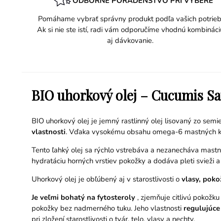
ODBORNÉ PORADENSTVO PRI VÝBERE
Pomáhame vybrať správny produkt podľa vašich potrieb
Ak si nie ste istí, radi vám odporučíme vhodnú kombináci
aj dávkovanie.
BIO uhorkový olej – Cucumis Sa
BIO uhorkový olej je jemný rastlinný olej lisovaný zo semi
vlastnosti
. Vďaka vysokému obsahu omega-6 mastných kyse
Tento ľahký olej sa rýchlo vstrebáva a nezanecháva mastn
hydratáciu horných vrstiev pokožky a dodáva pleti svieži 
Uhorkový olej je obľúbený aj v starostlivosti o
vlasy, poko
Je veľmi bohatý na fytosteroly
, zjemňuje citlivú pokožku 
pokožky bez nadmerného tuku. Jeho vlastnosti
regulujúce
pri zložení starostlivosti o tvár, telo, vlasy a nechty.