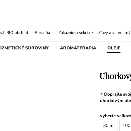
ural, BIO obchod
Poradňa
Zákaznícka sekcia
Zľavy a vernostn
OZMETICKÉ SUROVINY
AROMATERAPIA
OLEJE
Uhorkový
⭐
Doprajte svoj
uhorkovým ole
vyberte veľkos
30 ml
100