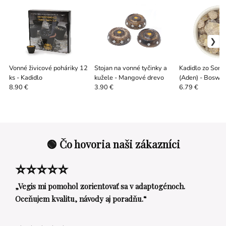
Vonné živicové poháriky 12
Stojan na vonné tyčinky a
Kadidlo zo Som
ks - Kadidlo
kužele - Mangové drevo
(Aden) - Boswell
50 g
8.90 €
3.90 €
6.79 €
🟢 Čo hovoria naši zákazníci
⭐⭐⭐⭐⭐
„Vegis mi pomohol zorientovať sa v adaptogénoch.
Oceňujem kvalitu, návody aj poradňu.“