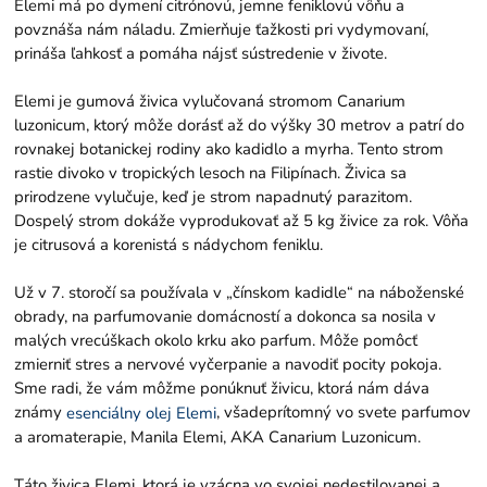
Elemi má po dymení citrónovú, jemne feniklovú vôňu a
povznáša nám náladu. Zmierňuje ťažkosti pri vydymovaní,
prináša ľahkosť a pomáha nájsť sústredenie v živote.
Elemi je gumová živica vylučovaná stromom Canarium
luzonicum, ktorý môže dorásť až do výšky 30 metrov a patrí do
rovnakej botanickej rodiny ako kadidlo a myrha. Tento strom
rastie divoko v tropických lesoch na Filipínach. Živica sa
prirodzene vylučuje, keď je strom napadnutý parazitom.
Dospelý strom dokáže vyprodukovať až 5 kg živice za rok. Vôňa
je citrusová a korenistá s nádychom feniklu.
Už v 7. storočí sa používala v „čínskom kadidle“ na náboženské
obrady, na parfumovanie domácností a dokonca sa nosila v
malých vrecúškach okolo krku ako parfum. Môže pomôcť
zmierniť stres a nervové vyčerpanie a navodiť pocity pokoja.
Sme radi, že vám môžme ponúknuť živicu, ktorá nám dáva
známy
, všadeprítomný vo svete parfumov
esenciálny olej Elemi
a aromaterapie, Manila Elemi, AKA Canarium Luzonicum.
Táto živica Elemi, ktorá je vzácna vo svojej nedestilovanej a