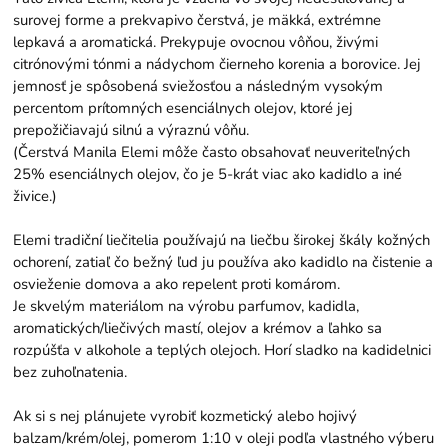
surovej forme a prekvapivo čerstvá, je mäkká, extrémne
lepkavá a aromatická. Prekypuje ovocnou vôňou, živými
citrónovými tónmi a nádychom čierneho korenia a borovice. Jej
jemnosť je spôsobená sviežosťou a následným vysokým
percentom prítomných esenciálnych olejov, ktoré jej
prepožičiavajú silnú a výraznú vôňu.
(Čerstvá Manila Elemi môže často obsahovať neuveriteľných
25% esenciálnych olejov, čo je 5-krát viac ako kadidlo a iné
živice.)
Elemi tradiční liečitelia používajú na liečbu širokej škály kožných
ochorení, zatiaľ čo bežný ľud ju používa ako kadidlo na čistenie a
osvieženie domova a ako repelent proti komárom.
Je skvelým materiálom na výrobu parfumov, kadidla,
aromatických/liečivých mastí, olejov a krémov a ľahko sa
rozpúšťa v alkohole a teplých olejoch. Horí sladko na kadidelnici
bez zuhoľnatenia.
Ak si s nej plánujete vyrobiť kozmetický alebo hojivý
balzam/krém/olej, pomerom 1:10 v oleji podľa vlastného výberu