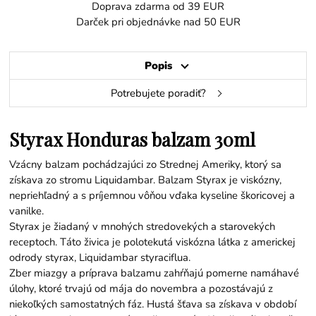
Doprava zdarma od 39 EUR
Darček pri objednávke nad 50 EUR
Popis
Potrebujete poradiť?
Styrax Honduras balzam 30ml
Vzácny balzam pochádzajúci zo Strednej Ameriky, ktorý sa
získava zo stromu Liquidambar. Balzam Styrax je viskózny,
nepriehľadný a s príjemnou vôňou vďaka kyseline škoricovej a
vanilke.
Styrax je žiadaný v mnohých stredovekých a starovekých
receptoch. Táto živica je polotekutá viskózna látka z americkej
odrody styrax, Liquidambar styraciflua.
Zber miazgy a príprava balzamu zahŕňajú pomerne namáhavé
úlohy, ktoré trvajú od mája do novembra a pozostávajú z
niekoľkých samostatných fáz. Hustá šťava sa získava v období