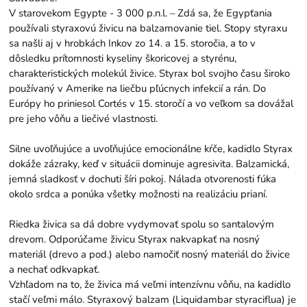
V starovekom Egypte - 3 000 p.n.l. – Zdá sa, že Egypťania
používali styraxovú živicu na balzamovanie tiel. Stopy styraxu
sa našli aj v hrobkách Inkov zo 14. a 15. storočia, a to v
dôsledku prítomnosti kyseliny škoricovej a styrénu,
charakteristických molekúl živice. Styrax bol svojho času široko
používaný v Amerike na liečbu pľúcnych infekcií a rán. Do
Európy ho priniesol Cortés v 15. storočí a vo veľkom sa dovážal
pre jeho vôňu a liečivé vlastnosti.
Silne uvoľňujúce a uvoľňujúce emocionálne kŕče, kadidlo Styrax
dokáže zázraky, keď v situácii dominuje agresivita. Balzamická,
jemná sladkosť v dochuti šíri pokoj. Nálada otvorenosti fúka
okolo srdca a ponúka všetky možnosti na realizáciu prianí.
Riedka živica sa dá dobre vydymovať spolu so santalovým
drevom. Odporúčame živicu Styrax nakvapkať na nosný
materiál (drevo a pod.) alebo namočiť nosný materiál do živice
a nechať odkvapkať.
Vzhľadom na to, že živica má veľmi intenzívnu vôňu, na kadidlo
stačí veľmi málo. Styraxový balzam (Liquidambar styraciflua) je