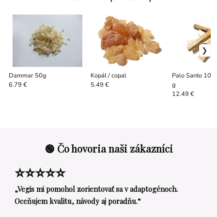
Dammar 50g
Kopál / copal
Palo Santo 10c
g
6.79 €
5.49 €
12.49 €
🟢 Čo hovoria naši zákazníci
⭐⭐⭐⭐⭐
„Vegis mi pomohol zorientovať sa v adaptogénoch.
Oceňujem kvalitu, návody aj poradňu.“