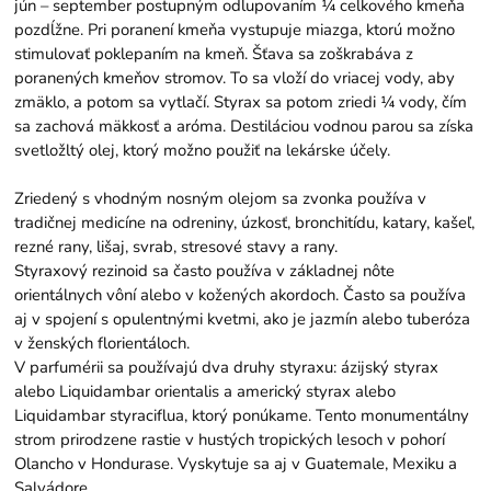
jún – september postupným odlupovaním ¼ celkového kmeňa
pozdĺžne. Pri poranení kmeňa vystupuje miazga, ktorú možno
stimulovať poklepaním na kmeň. Šťava sa zoškrabáva z
poranených kmeňov stromov. To sa vloží do vriacej vody, aby
zmäklo, a potom sa vytlačí. Styrax sa potom zriedi ¼ vody, čím
sa zachová mäkkosť a aróma. Destiláciou vodnou parou sa získa
svetložltý olej, ktorý možno použiť na lekárske účely.
Zriedený s vhodným nosným olejom sa zvonka používa v
tradičnej medicíne na odreniny, úzkosť, bronchitídu, katary, kašeľ,
rezné rany, lišaj, svrab, stresové stavy a rany.
Styraxový rezinoid sa často používa v základnej nôte
orientálnych vôní alebo v kožených akordoch. Často sa používa
aj v spojení s opulentnými kvetmi, ako je jazmín alebo tuberóza
v ženských florientáloch.
V parfumérii sa používajú dva druhy styraxu: ázijský styrax
alebo Liquidambar orientalis a americký styrax alebo
Liquidambar styraciflua, ktorý ponúkame. Tento monumentálny
strom prirodzene rastie v hustých tropických lesoch v pohorí
Olancho v Hondurase. Vyskytuje sa aj v Guatemale, Mexiku a
Salvádore.