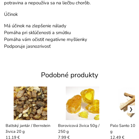
potravina a nepoužíva sa na liečbu chorôb.
Účinok
Má účinok na zlepšenie nálady
Pomáha pri skľúčenosti a smútku
Pomáha vám očistiť negatívne myšlienky
Podporuje jasnozrivosť
Podobné produkty
Baltský jantár / Bernstein
Borovicová živica 50g /
Palo Santo 10c
živica 20 g
250 g
g
11.19 €
7.99 €
12.49 €