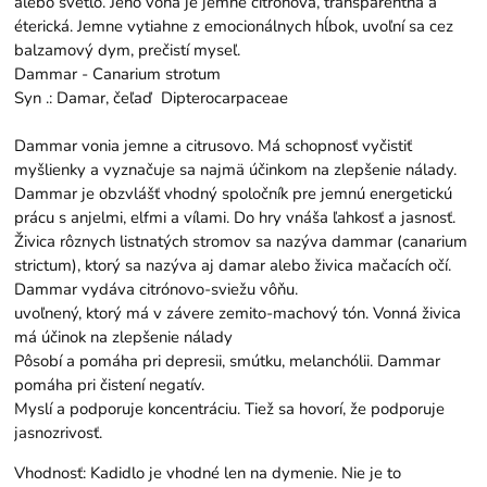
alebo svetlo. Jeho vôňa je jemne citrónová, transparentná a
éterická. Jemne vytiahne z emocionálnych hĺbok, uvoľní sa cez
balzamový dym, prečistí myseľ.
Dammar - Canarium strotum
Syn .: Damar, čeľaď Dipterocarpaceae
Dammar vonia jemne a citrusovo. Má schopnosť vyčistiť
myšlienky a vyznačuje sa najmä účinkom na zlepšenie nálady.
Dammar je obzvlášť vhodný spoločník pre jemnú energetickú
prácu s anjelmi, elfmi a vílami. Do hry vnáša ľahkosť a jasnosť.
Živica rôznych listnatých stromov sa nazýva dammar (canarium
strictum), ktorý sa nazýva aj damar alebo živica mačacích očí.
Dammar vydáva citrónovo-sviežu vôňu.
uvoľnený, ktorý má v závere zemito-machový tón. Vonná živica
má účinok na zlepšenie nálady
Pôsobí a pomáha pri depresii, smútku, melanchólii. Dammar
pomáha pri čistení negatív.
Myslí a podporuje koncentráciu. Tiež sa hovorí, že podporuje
jasnozrivosť.
Vhodnosť: Kadidlo je vhodné len na dymenie. Nie je to