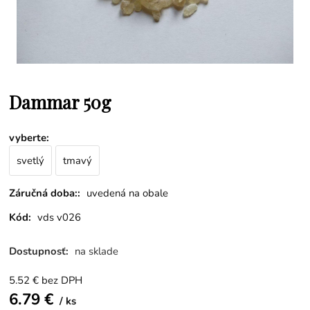
Dammar 50g
vyberte
:
svetlý
tmavý
Záručná doba::
uvedená na obale
Kód:
vds v026
Dostupnosť:
na sklade
5.52
€
bez DPH
6.79
€
ks