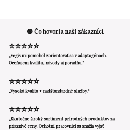
🟢 Čo hovoria naši zákazníci
⭐⭐⭐⭐⭐
„Vegis mi pomohol zorientovať sa v adaptogénoch.
Oceňujem kvalitu, návody aj poradňu.“
⭐⭐⭐⭐⭐
„Vysoká kvalita + nadštandardné služby.“
⭐⭐⭐⭐⭐
„Skutočne široký sortiment prírodných produktov za
priaznivé ceny. Ochotní pracovníci sa snažia vyjsť