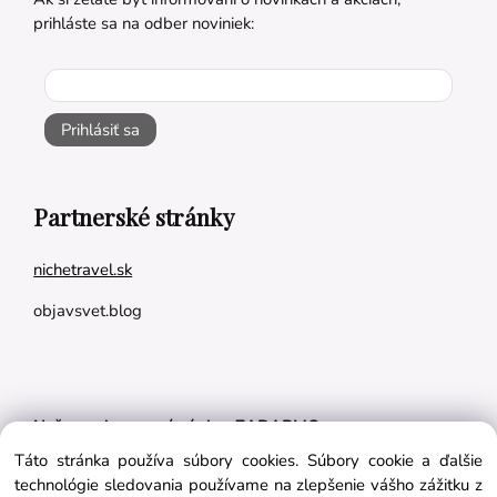
prihláste sa na odber noviniek:
Prihlásiť sa
Partnerské stránky
nichetravel.sk
objavsvet.blog
Naše appky pre vás úplne ZADARMO:
Táto stránka používa súbory cookies. Súbory cookie a ďalšie
Tréningový plán na mieru
technológie sledovania používame na zlepšenie vášho zážitku z