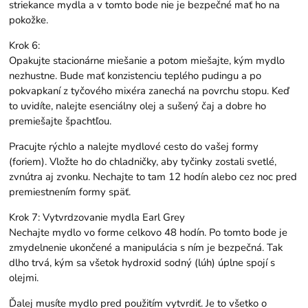
striekance mydla a v tomto bode nie je bezpečné mať ho na
pokožke.
Krok 6:
Opakujte stacionárne miešanie a potom miešajte, kým mydlo
nezhustne. Bude mať konzistenciu teplého pudingu a po
pokvapkaní z tyčového mixéra zanechá na povrchu stopu. Keď
to uvidíte, nalejte esenciálny olej a sušený čaj a dobre ho
premiešajte špachtľou.
Pracujte rýchlo a nalejte mydlové cesto do vašej formy
(foriem). Vložte ho do chladničky, aby tyčinky zostali svetlé,
zvnútra aj zvonku. Nechajte to tam 12 hodín alebo cez noc pred
premiestnením formy späť.
Krok 7: Vytvrdzovanie mydla Earl Grey
Nechajte mydlo vo forme celkovo 48 hodín. Po tomto bode je
zmydelnenie ukončené a manipulácia s ním je bezpečná. Tak
dlho trvá, kým sa všetok hydroxid sodný (lúh) úplne spojí s
olejmi.
Ďalej musíte mydlo pred použitím vytvrdiť. Je to všetko o