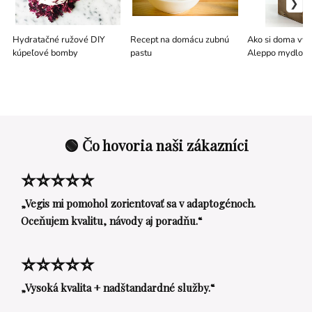
Hydratačné ružové DIY
Recept na domácu zubnú
Ako si doma vyr
kúpeľové bomby
pastu
Aleppo mydlo
🟢 Čo hovoria naši zákazníci
⭐⭐⭐⭐⭐
„Vegis mi pomohol zorientovať sa v adaptogénoch.
Oceňujem kvalitu, návody aj poradňu.“
⭐⭐⭐⭐⭐
„Vysoká kvalita + nadštandardné služby.“