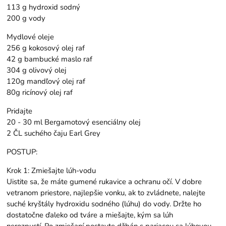
113 g hydroxid sodný
200 g vody
Mydlové oleje
256 g kokosový olej raf
42 g bambucké maslo raf
304 g olivový olej
120g mandľový olej raf
80g ricínový olej raf
Pridajte
20 - 30 ml Bergamotový esenciálny olej
2 ČL suchého čaju Earl Grey
POSTUP:
Krok 1: Zmiešajte lúh-vodu
Uistite sa, že máte gumené rukavice a ochranu očí. V dobre
vetranom priestore, najlepšie vonku, ak to zvládnete, nalejte
suché kryštály hydroxidu sodného (lúhu) do vody. Držte ho
dostatočne ďaleko od tváre a miešajte, kým sa lúh
nerozpustí. Po zmiešaní postavte džbán s pariacou sa lúhovou