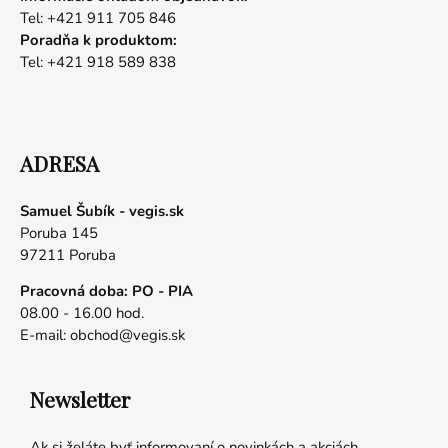
Tel: +421 911 705 846
Poradňa k produktom:
Tel: +421 918 589 838
ADRESA
Samuel Šubík - vegis.sk
Poruba 145
97211 Poruba
Pracovná doba: PO - PIA
08.00 - 16.00 hod.
E-mail:
obchod@vegis.sk
Newsletter
Ak si želáte byť informovaní o novinkách a akciách,