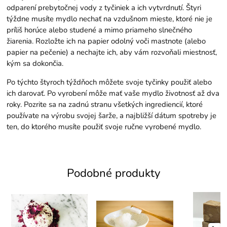
odparení prebytočnej vody z tyčiniek a ich vytvrdnutí. Štyri
týždne musíte mydlo nechať na vzdušnom mieste, ktoré nie je
príliš horúce alebo studené a mimo priameho slnečného
žiarenia. Rozložte ich na papier odolný voči mastnote (alebo
papier na pečenie) a nechajte ich, aby vám rozvoňali miestnosť,
kým sa dokončia.
Po týchto štyroch týždňoch môžete svoje tyčinky použiť alebo
ich darovať. Po vyrobení môže mať vaše mydlo životnosť až dva
roky. Pozrite sa na zadnú stranu všetkých ingrediencií, ktoré
používate na výrobu svojej šarže, a najbližší dátum spotreby je
ten, do ktorého musíte použiť svoje ručne vyrobené mydlo.
Podobné produkty