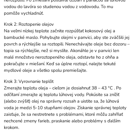
vodou do lavóra so studenou vodou z vodovodu. To mu
pomôže vychladnúť.
Krok 2: Roztopenie olejov
Na veľmi nízkej teplote začnite rozpúšťať kokosový olej a
bambucké maslo. Pohybujte olejmi v panvici, aby ste zväčšili jej
povrch a rýchlejšie sa roztopili. Nenechávajte oleje bez dozoru –
topia sa rýchlejšie, než si myslíte. Akonáhle je v panvici len
malé množstvo neroztopeného oleja, odstavte ho z ohňa a
pokračujte v miešaní. Keď sa úplne roztopí, nalejte tekuté
mydlové oleje a všetko spolu premiešajte.
Krok 3: Vyrovnanie teplôt
Zmerajte teplotu oleja – cieľom je dosiahnuť 38 – 43 °C . Po
odčítaní zmerajte aj teplotu lúhovej vody. Pokúsite sa znížiť
(alebo zvýšiť) olej na správny rozsah a uistite sa, že lúhová
voda je medzi 5-10 stupňami olejov. Získanie správnej teploty
zaisťuje, že sa nestretnete s problémami, ktoré môžu zahŕňať
nechcené zmeny farieb, praskanie alebo problémy s ďalším
krokom.