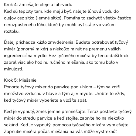
Krok 4: Zmiešajte oleje a lúh-vodu
Keď sú teploty tam, kde majú byť, nalejte lúhovú vodu do
olejov cez sitko (jemné sitko). Pomáha to zachytiť všetky častice
nerozpusteného lúhu, ktoré by mohli byť stále vo vašom
roztoku.
Ďalej prichádza kúzlo zmydelnenia! Budete potrebovať tyčový
mixér (ponorný mixér) a niekoľko minút na premenu vašich
ingrediencií na mydlo. Bez tyčového mixéra by tento ďalší krok
zabral viac ako hodinu ručného miešania, ako tomu bolo v
minulosti.
Krok 5: Miešanie
Ponorte tyčový mixér do panvice pod uhlom – tým sa zníži
množstvo vzduchu v hlave a tým aj v mydle. Urobte to vždy,
keď tyčový mixér vyberiete a vložíte späť.
Keď je vypnutý, zmes jemne premiešajte. Teraz postavte tyčový
mixér do stredu panvice a keď stojíte, zapnite ho na niekoľko
sekúnd. Keď je vypnutý, pomocou tyčového mixéra vymiešajte.
Zapnutie mixéra počas miešania na vás môže vystreknúť