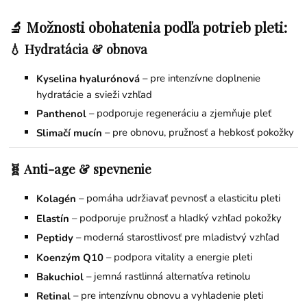
🔬 Možnosti obohatenia podľa potrieb pleti:
💧 Hydratácia & obnova
– pre intenzívne doplnenie
Kyselina hyalurónová
hydratácie a svieži vzhľad
– podporuje regeneráciu a zjemňuje pleť
Panthenol
– pre obnovu, pružnosť a hebkosť pokožky
Slimačí mucín
🧬 Anti-age & spevnenie
– pomáha udržiavať pevnosť a elasticitu pleti
Kolagén
– podporuje pružnosť a hladký vzhľad pokožky
Elastín
– moderná starostlivosť pre mladistvý vzhľad
Peptidy
– podpora vitality a energie pleti
Koenzým Q10
– jemná rastlinná alternatíva retinolu
Bakuchiol
– pre intenzívnu obnovu a vyhladenie pleti
Retinal