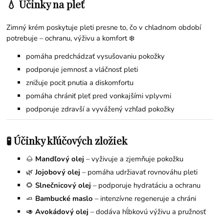
💧 Účinky na pleť
Zimný krém poskytuje pleti presne to, čo v chladnom období
potrebuje – ochranu, výživu a komfort ❄️
pomáha predchádzať vysušovaniu pokožky
podporuje jemnosť a vláčnosť pleti
znižuje pocit pnutia a diskomfortu
pomáha chrániť pleť pred vonkajšími vplyvmi
podporuje zdravší a vyvážený vzhľad pokožky
🧪 Účinky kľúčových zložiek
🌰
Mandľový olej
– vyživuje a zjemňuje pokožku
🌿
Jojobový olej
– pomáha udržiavať rovnováhu pleti
🌻
Slnečnicový olej
– podporuje hydratáciu a ochranu
🧈
Bambucké maslo
– intenzívne regeneruje a chráni
🥑
Avokádový olej
– dodáva hĺbkovú výživu a pružnosť