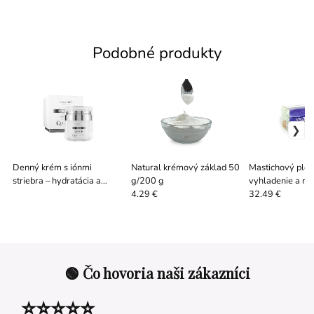
Podobné produkty
Denný krém s iónmi
Natural krémový základ 50
Mastichový pleť
striebra – hydratácia a
g/200 g
vyhladenie a re
ochrana pleti 50 ml
pleti 50 ml
4.29 €
32.49 €
🟢 Čo hovoria naši zákazníci
⭐⭐⭐⭐⭐