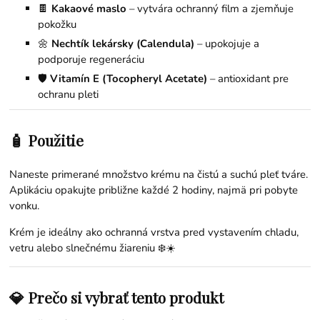
🍫
Kakaové maslo
– vytvára ochranný film a zjemňuje
pokožku
🌼
Nechtík lekársky (Calendula)
– upokojuje a
podporuje regeneráciu
🛡️
Vitamín E (Tocopheryl Acetate)
– antioxidant pre
ochranu pleti
🧴 Použitie
Naneste primerané množstvo krému na čistú a suchú pleť tváre.
Aplikáciu opakujte približne každé 2 hodiny, najmä pri pobyte
vonku.
Krém je ideálny ako ochranná vrstva pred vystavením chladu,
vetru alebo slnečnému žiareniu ❄️☀️
💎 Prečo si vybrať tento produkt