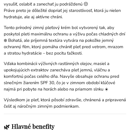
vysušiť, oslabiť a zanechať ju podráždenú 😔
Práve preto je dôležité dopriať jej starostlivosť, ktorá ju nielen
hydratuje, ale aj aktívne chráni.
Tento prírodný zimný pleťový krém bol vytvorený tak, aby
poskytol pleti maximálnu ochranu a výživu počas chladných dní
❄️ Bohatá, ale príjemná textúra vytvára na pokožke jemný
ochranný film, ktorý pomáha chrániť pleť pred vetrom, mrazom
a stratou hydratácie – bez pocitu ťažkosti.
Vďaka kombinácii výživných rastlinných olejov, masiel a
upokojujúcich extraktov zanecháva pleť jemnú, vláčnu a
komfortnú počas celého dňa. Navyše obsahuje ochranu pred
slnečným žiarením SPF 30, čo je v zimnom období kľúčové
najmä pri pobyte na horách alebo na priamom slnku ☀️
Výsledkom je pleť, ktorá pôsobí zdravšie, chránená a pripravená
čeliť aj náročným zimným podmienkam.
🌿 Hlavné benefity