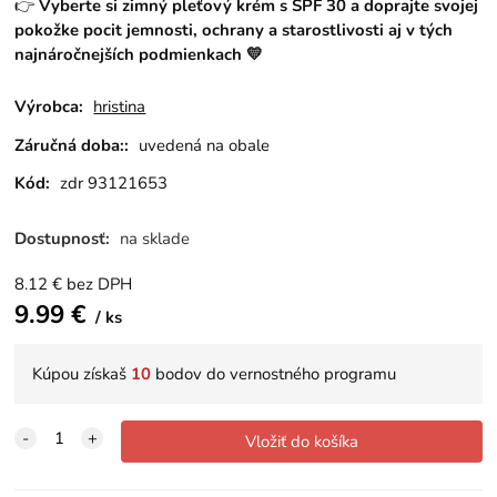
👉
Vyberte si zimný pleťový krém s SPF 30 a doprajte svojej
pokožke pocit jemnosti, ochrany a starostlivosti aj v tých
najnáročnejších podmienkach 💛
Výrobca:
hristina
Záručná doba::
uvedená na obale
Kód:
zdr 93121653
Dostupnosť:
na sklade
8.12
€
bez DPH
9.99
€
ks
Kúpou získaš
10
bodov do vernostného programu