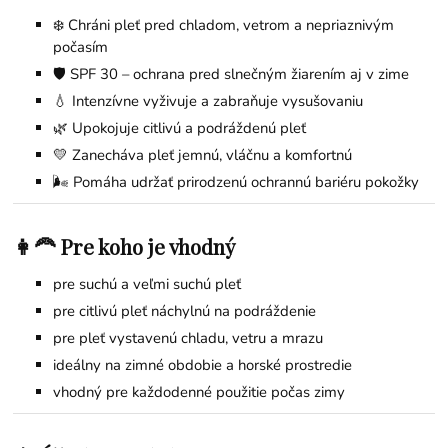
❄️ Chráni pleť pred chladom, vetrom a nepriaznivým
počasím
🛡️ SPF 30 – ochrana pred slnečným žiarením aj v zime
💧 Intenzívne vyživuje a zabraňuje vysušovaniu
🌿 Upokojuje citlivú a podráždenú pleť
💛 Zanecháva pleť jemnú, vláčnu a komfortnú
🌬️ Pomáha udržať prirodzenú ochrannú bariéru pokožky
👩‍🦰 Pre koho je vhodný
pre suchú a veľmi suchú pleť
pre citlivú pleť náchylnú na podráždenie
pre pleť vystavenú chladu, vetru a mrazu
ideálny na zimné obdobie a horské prostredie
vhodný pre každodenné použitie počas zimy