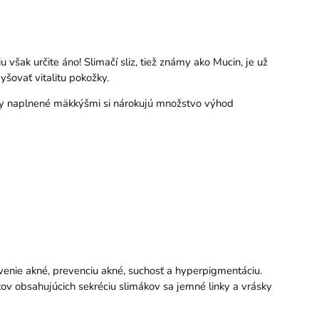
šak určite áno! Slimačí sliz, tiež známy ako Mucin, je už
šovať vitalitu pokožky.
bky naplnené mäkkýšmi si nárokujú množstvo výhod
zvenie akné, prevenciu akné, suchosť a hyperpigmentáciu.
v obsahujúcich sekréciu slimákov sa jemné linky a vrásky