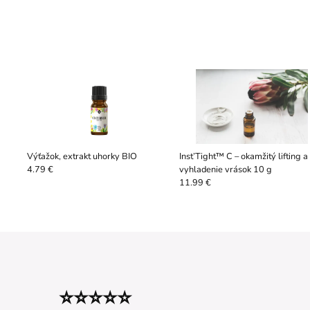
Výťažok, extrakt uhorky BIO
Inst’Tight™ C – okamžitý lifting a
vyhladenie vrások 10 g
4.79 €
11.99 €
⭐⭐⭐⭐⭐