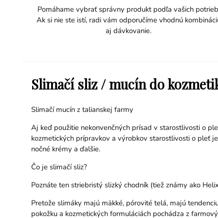
Pomáhame vybrať správny produkt podľa vašich potrieb
Ak si nie ste istí, radi vám odporučíme vhodnú kombináci
aj dávkovanie.
Slimačí sliz / mucín do kozmeti
Slimačí mucín z talianskej farmy
Aj keď použitie nekonvenčných prísad v starostlivosti o pleť
kozmetických prípravkov a výrobkov starostlivosti o pleť j
nočné krémy a ďalšie.
Čo je slimačí sliz?
Poznáte ten striebristý slizký chodník (tiež známy ako He
Pretože slimáky majú mäkké, pórovité telá, majú tendenciu ľ
pokožku a kozmetických formuláciách pochádza z farmových