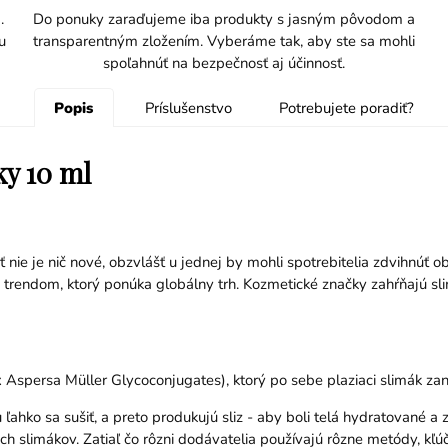
.
Do ponuky zaraďujeme iba produkty s jasným pôvodom a
u
transparentným zložením. Vyberáme tak, aby ste sa mohli
spoľahnúť na bezpečnosť aj účinnosť.
Popis
Príslušenstvo
Potrebujete poradiť?
ky 10 ml
 nie je nič nové, obzvlášť u jednej by mohli spotrebitelia zdvihnúť ob
e trendom, ktorý ponúka globálny trh. Kozmetické značky zahŕňajú sli
lix Aspersa Müller Glycoconjugates), ktorý po sebe plaziaci slimák 
ahko sa sušiť, a preto produkujú sliz - aby boli telá hydratované a z
 slimákov. Zatiaľ čo rôzni dodávatelia používajú rôzne metódy, kľúč