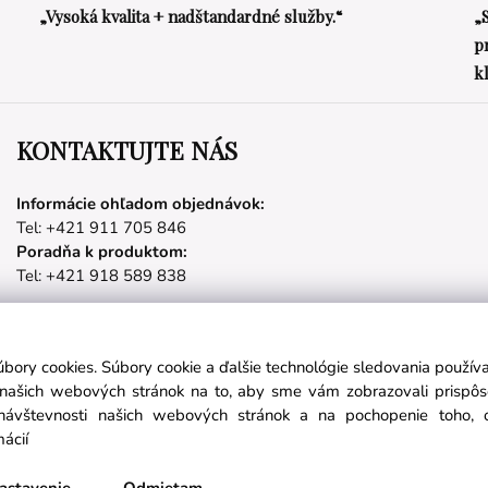
„Vysoká kvalita + nadštandardné služby.“
„
p
k
KONTAKTUJTE NÁS
Informácie ohľadom objednávok:
Tel: +421 911 705 846
Poradňa k produktom:
Tel: +421 918 589 838
úbory cookies. Súbory cookie a ďalšie technológie sledovania použí
Partnerské stránky
a našich webových stránok na to, aby sme vám zobrazovali prispô
návštevnosti našich webových stránok a na pochopenie toho, od
mácií
láste sa na odber noviniek:
nichetravel.sk
objavsvet.blog
astavenie
Odmietam