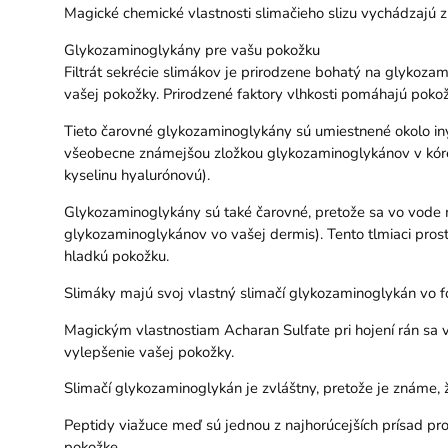
Magické chemické vlastnosti slimačieho slizu vychádzajú 
Glykozaminoglykány pre vašu pokožku
Filtrát sekrécie slimákov je prirodzene bohatý na glykozam
vašej pokožky. Prirodzené faktory vlhkosti pomáhajú pokožk
Tieto čarovné glykozaminoglykány sú umiestnené okolo iný
všeobecne známejšou zložkou glykozaminoglykánov v kórejsk
kyselinu hyalurónovú).
Glykozaminoglykány sú také čarovné, pretože sa vo vode m
glykozaminoglykánov vo vašej dermis). Tento tlmiaci prostr
hladkú pokožku.
Slimáky majú svoj vlastný slimačí glykozaminoglykán vo 
Magickým vlastnostiam Acharan Sulfate pri hojení rán sa 
vylepšenie vašej pokožky.
Slimačí glykozaminoglykán je zvláštny, pretože je známe,
Peptidy viažuce meď sú jednou z najhorúcejších prísad prot
pokožke.