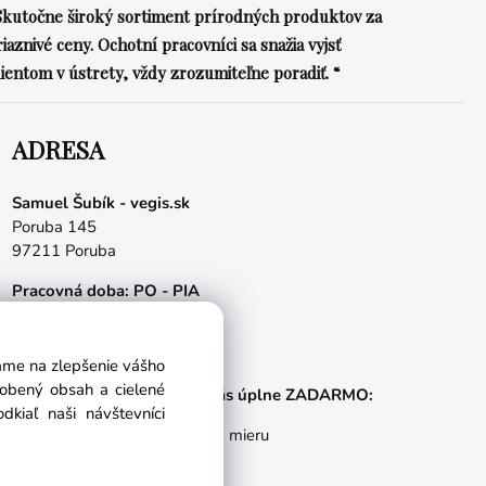
Skutočne široký sortiment prírodných produktov za
riaznivé ceny. Ochotní pracovníci sa snažia vyjsť
lientom v ústrety, vždy zrozumiteľne poradiť. “
ADRESA
Samuel Šubík - vegis.sk
Poruba 145
97211 Poruba
Pracovná doba: PO - PIA
08.00 - 16.00 hod.
E-mail:
obchod@vegis.sk
vame na zlepšenie vášho
sobený obsah a cielené
Naše appky pre vás úplne ZADARMO:
kiaľ naši návštevníci
Tréningový plán na mieru
BMI kalkulačka