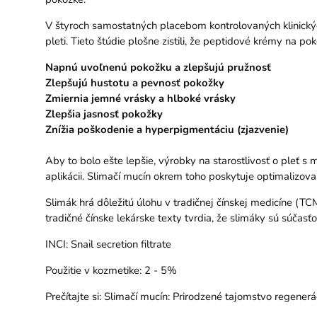
V štyroch samostatných placebom kontrolovaných klinick
pleti. Tieto štúdie plošne zistili, že peptidové krémy na p
Napnú uvoľnenú pokožku a zlepšujú pružnosť
Zlepšujú hustotu a pevnosť pokožky
Zmiernia jemné vrásky a hlboké vrásky
Zlepšia jasnosť pokožky
Znížia poškodenie a hyperpigmentáciu (zjazvenie)
Aby to bolo ešte lepšie, výrobky na starostlivosť o pleť 
aplikácii. Slimačí mucín okrem toho poskytuje optimalizo
Slimák hrá dôležitú úlohu v tradičnej čínskej medicíne (T
tradičné čínske lekárske texty tvrdia, že slimáky sú súčasť
INCI: Snail secretion filtrate
Použitie v kozmetike: 2 - 5%
Prečítajte si:
Slimačí mucín: Prirodzené tajomstvo regenerá