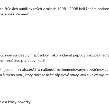
ých štúdiách publikovaných v rokoch 1998 - 2005 boli ženám podan
okožku viažuce meď:
s mucínom sú ideálnym spôsobom, ako pridávať peptidy viažuce meď, p
vané množstvo peptidov medi.
CM), jednom z najstarších a najlepšie zdokumentovaných systémov „et
ou širšieho rodu, ktorý dokáže liečiť zápalové stavy, ako sú ekzémy, 
cie a krásy pokožky