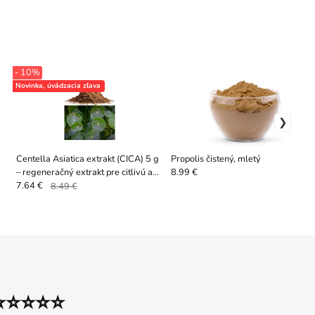
- 10%
Novinka, úvádzacia zľava
Centella Asiatica extrakt (CICA) 5 g
Propolis čistený, mletý
– regeneračný extrakt pre citlivú a
8.99 €
zrelú pleť
7.64 €
8.49 €
⭐⭐⭐⭐⭐