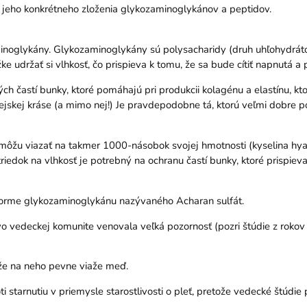
z jeho konkrétneho zloženia glykozaminoglykánov a peptidov.
inoglykány. Glykozaminoglykány sú polysacharidy (druh uhľohydrátov),
e udržať si vlhkosť, čo prispieva k tomu, že sa bude cítiť napnutá a 
ch častí bunky, ktoré pomáhajú pri produkcii kolagénu a elastínu, k
ej kráse (a mimo nej!) Je pravdepodobne tá, ktorú veľmi dobre pozn
ôžu viazať na takmer 1000-násobok svojej hmotnosti (kyselina hyal
iedok na vlhkosť je potrebný na ochranu častí bunky, ktoré prispieva
forme glykozaminoglykánu nazývaného Acharan sulfát.
vo vedeckej komunite venovala veľká pozornosť (pozri štúdie z rok
 že na neho pevne viaže meď.
i starnutiu v priemysle starostlivosti o pleť, pretože vedecké štúdie