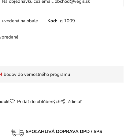
Na objednávku cez email, obchod@vegis.sk
uvedená na obale
Kód:
g 1009
ypredané
4
bodov do vernostného programu
odukt
Pridať do obľúbených
Zdielať
SPOĽAHLIVÁ DOPRAVA DPD / SPS