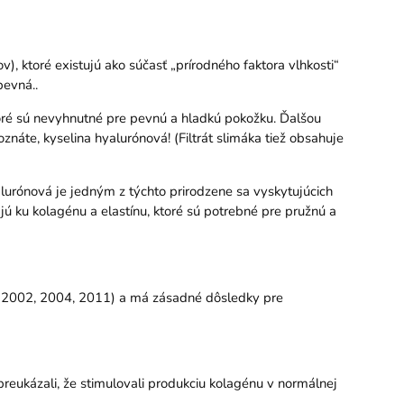
 ​​ktoré existujú ako súčasť „prírodného faktora vlhkosti“
pevná..
toré sú nevyhnutné pre pevnú a hladkú pokožku. Ďalšou
áte, kyselina hyalurónová! (Filtrát slimáka tiež obsahuje
urónová je jedným z týchto prirodzene sa vyskytujúcich
jú ku kolagénu a elastínu, ktoré sú potrebné pre pružnú a
ov 2002, 2004, 2011) a má zásadné dôsledky pre
 preukázali, že stimulovali produkciu kolagénu v normálnej