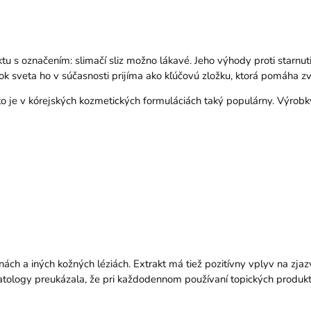
 označením: slimačí sliz možno lákavé. Jeho výhody proti starnutiu v
 sveta ho v súčasnosti prijíma ako kľúčovú zložku, ktorá pomáha zvy
to je v kórejských kozmetických formuláciách taký populárny. Výro
nách a iných kožných léziách. Extrakt má tiež pozitívny vplyv na zja
tology preukázala, že pri každodennom používaní topických produkto