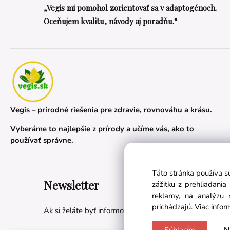
„Vegis mi pomohol zorientovať sa v adaptogénoch.
Oceňujem kvalitu, návody aj poradňu.“
Vegis – prírodné riešenia pre zdravie, rovnováhu a krásu.
Vyberáme to najlepšie z prírody a učíme vás, ako to
používať správne.
Táto stránka používa s
Newsletter
zážitku z prehliadani
reklamy, na analýzu 
prichádzajú.
Viac infor
Ak si želáte byť informovaní o novinkách a akciách, prih
Súhlasím
N