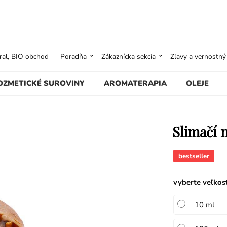
ural, BIO obchod
Poradňa
Zákaznícka sekcia
Zľavy a vernostn
OZMETICKÉ SUROVINY
AROMATERAPIA
OLEJE
Slimačí 
bestseller
vyberte veľkos
10 ml