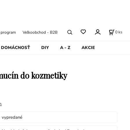
0
ks
ý program
Veľkoobchod - B2B
DOMÁCNOSŤ
DIY
A - Z
AKCIE
mucín do kozmetiky
ť
:
vypredané