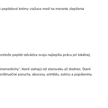
é peptidové krémy viažuce meď na meranie zlepšenia
retože peptid odvádza svoju najlepšiu prácu pri lokálnej
nomedicíny“, ktoré siahajú od staroveku až dodnes. Staré
menštruačné poruchy, abscesy, artritídu, astmu a popáleniny.