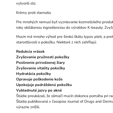
vytvorili sliz.
Krémy proti starnutiu
Pre mnohých nemusí byť vyznievanie kozmetického produktu s
roky obľúbenou ingredienciou do výrobkov K-beauty. Zvyšok
Mucin má mnoho výhod pre širokú škálu typov pleti, a pre
starostlivosti o pokožku. Niektoré z nich zahŕňajú:
Redukcia vrások
Zvyšovanie pružnosti pokožky
Posilnenie prirodzenej žiary
Zvyšovanie vitality pokožky
Hydratácia pokožky
Opravuje poškodenie kože
Upokojuje podráždenú pokožku
Vyblednuté jazvy po akné
Štúdie preukázali, že slimačí mucín dokonca pomáha pri ra
Štúdia publikovaná v časopise Journal of Drugs and Derma
výrazne znížili.