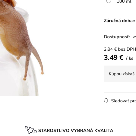
100 ml
Záručná doba::
Dostupnosť:
v
2.84
€
bez DPH
3.49
€
ks
Kúpou získaš
Sledovať pr
STAROSTLIVO VYBRANÁ KVALITA