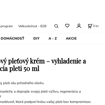
0
ks
ý program
Veľkoobchod - B2B
DOMÁCNOSŤ
DIY
A - Z
AKCIE
vý pleťový krém – vyhladenie a
ia pleti 50 ml
 pleti silu prírodného elixíru
astichy a doprajte svojej pleti výživu, regeneráciu a

ostlivosť, ktorá podporí krásu vašej pleti bez kompromisov.