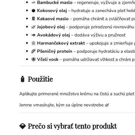
🧈
Bambucké maslo
– regeneruje, vyživuje a zjemň
🥥
Kokosový olej
– hydratuje a zanecháva pleť heb
🍫
Kakaové maslo
– pomáha chrániť a zvláčňovať p
🌿
Jojobový olej
– podporuje prirodzenú rovnováhu 
🥑
Avokádový olej
– dodáva výživu a pružnosť
🌼
Harmančekový extrakt
– upokojuje a zmierňuje
🌾
Pšeničný proteín
– podporuje hydratáciu a elasti
🐝
Včelí vosk
– pomáha udržiavať vlhkosť a chráni p
🧴 Použitie
Aplikujte primerané množstvo krému na čistú a suchú pleť 
Jemne vmasírujte, kým sa úplne nevstrebe 🌿
💎 Prečo si vybrať tento produkt