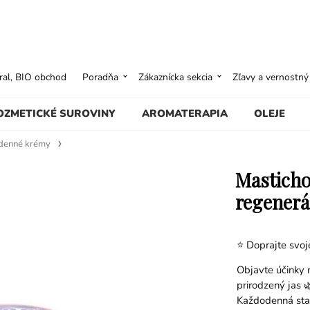
ural, BIO obchod
Poradňa
Zákaznícka sekcia
Zľavy a vernostn
OZMETICKÉ SUROVINY
AROMATERAPIA
OLEJE
denné krémy
Masticho
regenerác
⭐ Doprajte svojej
Objavte účinky m
prirodzený jas 
Každodenná star