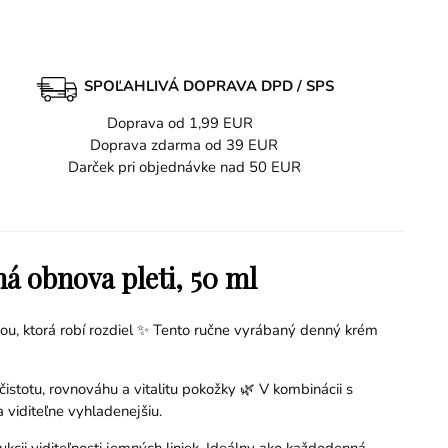
SPOĽAHLIVÁ DOPRAVA DPD / SPS
Doprava od 1,99 EUR
Doprava zdarma od 39 EUR
Darček pri objednávke nad 50 EUR
á obnova pleti, 50 ml
ciou, ktorá robí rozdiel ✨ Tento ručne vyrábaný denný krém
istotu, rovnováhu a vitalitu pokožky 🌿 V kombinácii s
 viditeľne vyhladenejšiu.
cii viditeľnosti jemných liniek. Ideálny ako každodenná