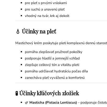
pre pleť s prvými vráskami
pre suchú a unavenú pleť
vhodný na tvár, krk aj dekolt
💧 Účinky na pleť
Mastichový krém poskytuje pleti komplexnú dennú starost
pomáha zlepšovať pružnosť pokožky
podporuje hladší a jemnejší vzhľad
zlepšuje celkový tón a vitalitu pleti
pomáha udržiavať hydratáciu počas dňa
zanecháva pleť vyváženú a komfortnú
🧪 Účinky kľúčových zložiek
🌿
Masticha (Pistacia Lentiscus)
– podporuje čistot