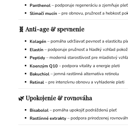
– podporuje regeneráciu a zjemňuje pleť
Panthenol
– pre obnovu, pružnosť a hebkosť po
Slimačí mucín
🧬 Anti-age & spevnenie
– pomáha udržiavať pevnosť a elasticitu ple
Kolagén
– podporuje pružnosť a hladký vzhľad pokož
Elastín
– moderná starostlivosť pre mladistvý vzhľ
Peptidy
– podpora vitality a energie pleti
Koenzým Q10
– jemná rastlinná alternatíva retinolu
Bakuchiol
– pre intenzívnu obnovu a vyhladenie pleti
Retinal
🌿 Upokojenie & rovnováha
– pomáha upokojiť podráždenú pleť
Bisabolol
– podpora prirodzenej rovnováhy
Rastlinné extrakty