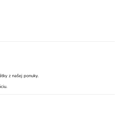
átky
z našej ponuky.
ciu.