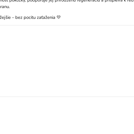
hranu.
žejšie – bez pocitu zaťaženia 💛