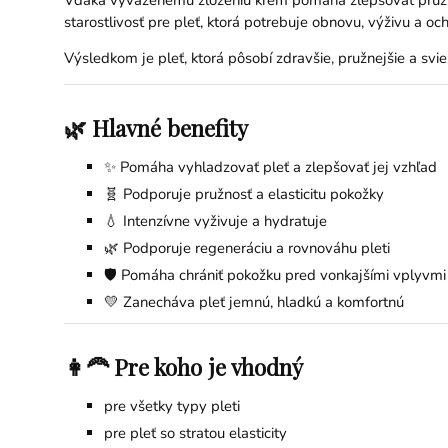
starostlivosť pre pleť, ktorá potrebuje obnovu, výživu a oc
Výsledkom je pleť, ktorá pôsobí zdravšie, pružnejšie a svie
🌿 Hlavné benefity
✨ Pomáha vyhladzovať pleť a zlepšovať jej vzhľad
🧬 Podporuje pružnosť a elasticitu pokožky
💧 Intenzívne vyživuje a hydratuje
🌿 Podporuje regeneráciu a rovnováhu pleti
🛡️ Pomáha chrániť pokožku pred vonkajšími vplyvmi
💛 Zanecháva pleť jemnú, hladkú a komfortnú
👩‍🦰 Pre koho je vhodný
pre všetky typy pleti
pre pleť so stratou elasticity