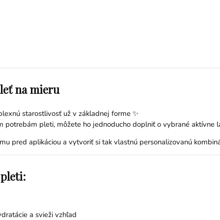
pleť na mieru
plexnú starostlivosť už v základnej forme ✨
nym potrebám pleti, môžete ho jednoducho doplniť o vybrané
aktívne l
mu pred aplikáciou a vytvoriť si tak vlastnú personalizovanú kombiná
pleti:
dratácie a svieži vzhľad