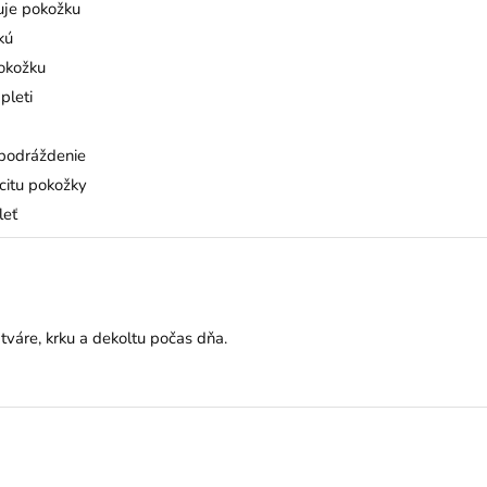
uje pokožku
kú
okožku
pleti
 podráždenie
citu pokožky
leť
tváre, krku a dekoltu počas dňa.