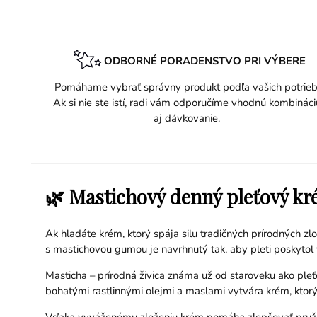
ODBORNÉ PORADENSTVO PRI VÝBERE
Pomáhame vybrať správny produkt podľa vašich potrieb
Ak si nie ste istí, radi vám odporučíme vhodnú kombináci
aj dávkovanie.
🌿 Mastichový denný pleťový kré
Ak hľadáte krém, ktorý spája silu tradičných prírodných zl
s mastichovou gumou je navrhnutý tak, aby pleti poskytol 
Masticha – prírodná živica známa už od staroveku ako pleťo
bohatými rastlinnými olejmi a maslami vytvára krém, ktorý 
Vďaka vyváženému zloženiu krém pomáha zlepšovať pružnosť