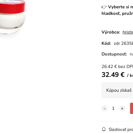
👉
Vyberte si 
hladkosť, pružn
Výrobca:
hristi
Kód:
zdr 2635
Dostupnosť:
n
26.42
€
bez D
32.49
€
k
Kúpou získaš
Sledovať pr