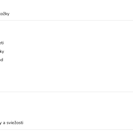
kožky
ti
ky
ad
 a sviežosti