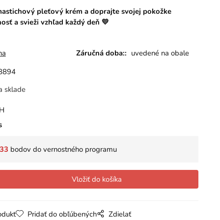
mastichový pleťový krém a doprajte svojej pokožke
osť a svieži vzhľad každý deň 💛
na
Záručná doba::
uvedené na obale
8894
a sklade
PH
s
33
bodov do vernostného programu
odukt
Pridať do obľúbených
Zdielať