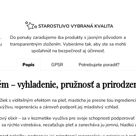
STAROSTLIVO VYBRANÁ KVALITA
.
Do ponuky zaraďujeme iba produkty s jasným pôvodom a
u
transparentným zložením. Vyberáme tak, aby ste sa mohli
spoľahnúť na bezpečnosť aj účinnosť.
Popis
GPSR
Potrebujete poradiť?
m – vyhladenie, pružnosť a prirodzen
ožiek s viditeľným efektom na pleť, masticha je presne tou ingredien
výživu, regeneráciu a zároveň podporil jej mladistvý vzhľad.
vý elixír – sa v kozmetike využíva pre svoje schopnosti podporovať č
sa rýchlo vstrebáva, nezaťažuje pleť a zanecháva ju jemnú, hladkú a
 pokožky, podporuje jej prirodzenú regeneráciu a prispieva k reduk