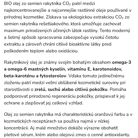
BIO olej zo semien rakytníka CO₂ patrí medzi
najkoncentrovanejšie a najcennejšie rastlinné oleje používané v
prírodnej kozmetike. Získava sa ekologickou extrakciou CO₂ zo
semien rakytníka rešetliakového, ktorá umožňuje zachovať
maximum prirodzených účinných látok rastliny. Tento moderný
a šetrný spôsob spracovania zabezpečuje vysokú čistotu
extraktu a zároveň chráni citlivé bioaktívne látky pred
poškodením teplom alebo oxidáciou.
Rakytníkový olej je známy svojím bohatým obsahom
omega-3
a omega-6 mastných kyselín, vitamínu E, karotenoidov,
beta-karoténu a fytosterolov
. Vďaka tomuto jedinečnému
zloženiu patrí medzi veľmi obľúbené kozmetické suroviny pri
starostlivosti o
zrelú, suchú alebo citlivú pokožku
. Pomáha
podporovať prirodzenú regeneráciu pokožky, prispievať k jej
ochrane a zlepšovať jej celkový vzhľad.
Olej zo semien rakytníka má charakteristickú oranžovú farbu a v
kozmetických receptúrach sa používa najmä v nízkej
koncentrácii. Aj malé množstvo dokáže výrazne obohatiť
pleťové sérum, krém alebo olejovú zmes o cenné antioxidanty.