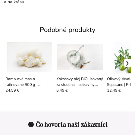
a na krásu
Podobné produkty
Bambucké maslo
Kokosový olej BIO lisovaný
Olivový skvalán
rafinované 900 g –
za studena – potraviny,
Squalane | Prír
univerzálna kozmetická
kozmetika, mydlo
na pleť
24.59 €
6.49 €
12.49 €
surovina
🟢 Čo hovoria naši zákazníci