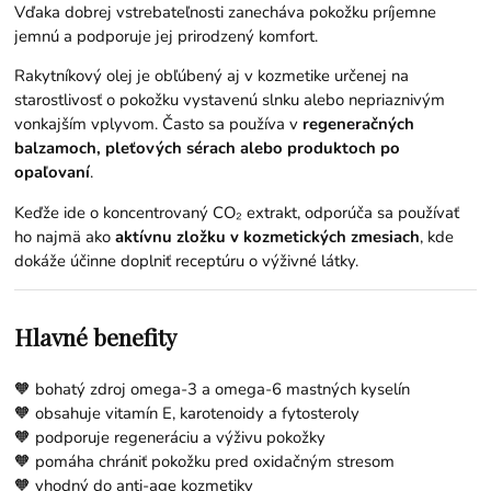
Vďaka dobrej vstrebateľnosti zanecháva pokožku príjemne
jemnú a podporuje jej prirodzený komfort.
Rakytníkový olej je obľúbený aj v kozmetike určenej na
starostlivosť o pokožku vystavenú slnku alebo nepriaznivým
vonkajším vplyvom. Často sa používa v
regeneračných
balzamoch, pleťových sérach alebo produktoch po
opaľovaní
.
Keďže ide o koncentrovaný CO₂ extrakt, odporúča sa používať
ho najmä ako
aktívnu zložku v kozmetických zmesiach
, kde
dokáže účinne doplniť receptúru o výživné látky.
Hlavné benefity
🧡 bohatý zdroj omega-3 a omega-6 mastných kyselín
🧡 obsahuje vitamín E, karotenoidy a fytosteroly
🧡 podporuje regeneráciu a výživu pokožky
🧡 pomáha chrániť pokožku pred oxidačným stresom
🧡 vhodný do anti-age kozmetiky