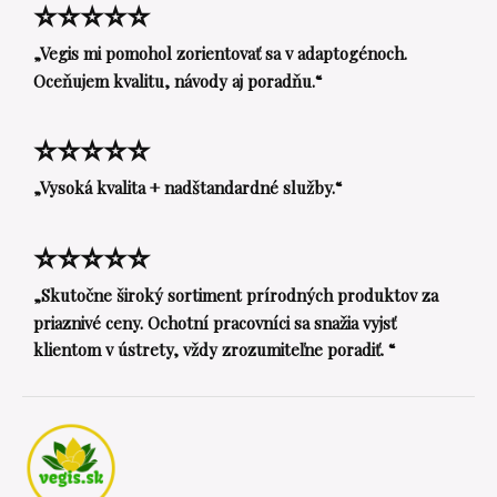
⭐⭐⭐⭐⭐
„Vegis mi pomohol zorientovať sa v adaptogénoch.
Oceňujem kvalitu, návody aj poradňu.“
⭐⭐⭐⭐⭐
„Vysoká kvalita + nadštandardné služby.“
⭐⭐⭐⭐⭐
„Skutočne široký sortiment prírodných produktov za
priaznivé ceny. Ochotní pracovníci sa snažia vyjsť
klientom v ústrety, vždy zrozumiteľne poradiť. “