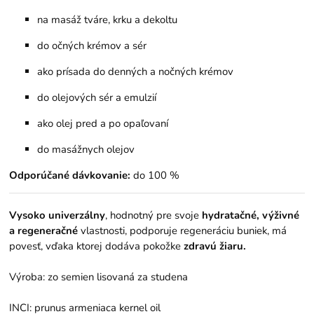
na masáž tváre, krku a dekoltu
do očných krémov a sér
ako prísada do denných a nočných krémov
do olejových sér a emulzií
ako olej pred a po opaľovaní
do masážnych olejov
Odporúčané dávkovanie:
do 100 %
Vysoko univerzálny
, hodnotný pre svoje
hydratačné, výživné
a regeneračné
vlastnosti, podporuje regeneráciu buniek, má
povesť, vďaka ktorej dodáva pokožke
zdravú žiaru.
Výroba: zo semien lisovaná za studena
INCI: prunus armeniaca kernel oil