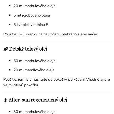
20 ml marhuľového oleja
5 ml
jojobového oleja
5 kvapiek
vitamínu E
Použitie: 2–3 kvapky na navlhčenú pleť ráno alebo večer.
👶 Detský telový olej
50 ml marhuľového oleja
20 ml
mandľového oleja
Použitie: jemne vmasírujte do pokožky po kúpaní. Vhodné aj pre
veľmi citlivú pokožku.
☀️ After-sun regeneračný olej
30 ml marhuľového oleja