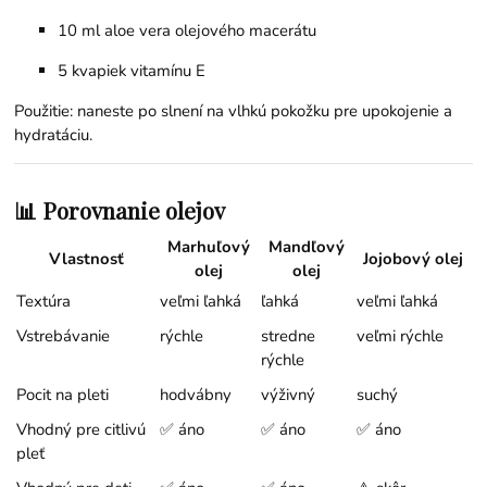
10 ml
aloe vera olejového macerátu
5 kvapiek
vitamínu E
Použitie: naneste po slnení na vlhkú pokožku pre upokojenie a
hydratáciu.
📊 Porovnanie olejov
Marhuľový
Mandľový
Vlastnosť
Jojobový olej
olej
olej
Textúra
veľmi ľahká
ľahká
veľmi ľahká
Vstrebávanie
rýchle
stredne
veľmi rýchle
rýchle
Pocit na pleti
hodvábny
výživný
suchý
Vhodný pre citlivú
✅ áno
✅ áno
✅ áno
pleť