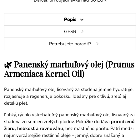
Darček pri objednávke nad 50 EUR
Popis
GPSR
Potrebujete poradiť?
🌿 Panenský marhuľový olej (Prunus
Armeniaca Kernel Oil)
Panenský marhuľový olej lisovaný za studena jemne hydratuje,
rozjasňuje a regeneruje pokožku. Ideálny pre citlivú, zrelú aj
detskú pleť.
Ľahký, rýchlo vstrebateľný panenský marhuľový olej lisovaný za
studena zo semien zrelých plodov. Pokožke dodáva
prirodzenú
žiaru, hebkosť a rovnováhu
, bez mastného pocitu. Patrí medzi
najuniverzálnejšie rastlinné oleje – jemný, dobre znášaný a