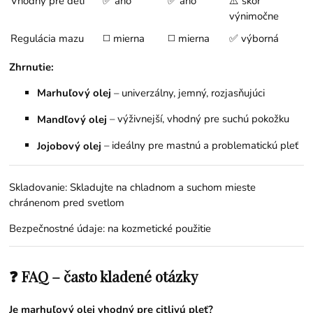
Vhodný pre deti
✅ áno
✅ áno
⚠️ skôr
výnimočne
Regulácia mazu
◻️ mierna
◻️ mierna
✅ výborná
Zhrnutie:
Marhuľový olej
– univerzálny, jemný, rozjasňujúci
– výživnejší, vhodný pre suchú pokožku
Mandľový olej
– ideálny pre mastnú a problematickú pleť
Jojobový olej
Skladovanie: Skladujte na chladnom a suchom mieste
chránenom pred svetlom
Bezpečnostné údaje: na kozmetické použitie
❓ FAQ – často kladené otázky
Je marhuľový olej vhodný pre citlivú pleť?