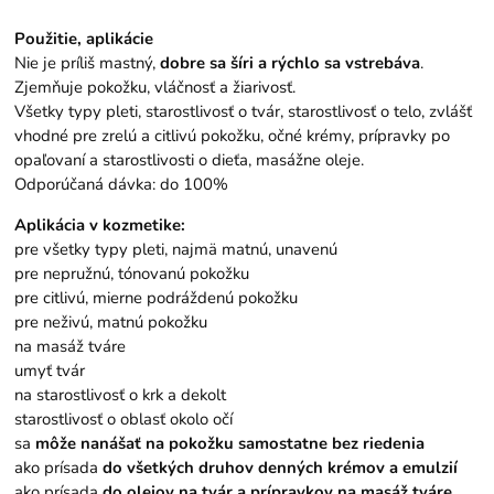
Použitie, aplikácie
Nie je príliš mastný,
dobre sa šíri a rýchlo sa vstrebáva
.
Zjemňuje pokožku, vláčnosť a žiarivosť.
Všetky typy pleti, starostlivosť o tvár, starostlivosť o telo, zvlášť
vhodné pre zrelú a citlivú pokožku, očné krémy, prípravky po
opaľovaní a starostlivosti o dieťa, masážne oleje.
Odporúčaná dávka: do 100%
Aplikácia v kozmetike:
pre všetky typy pleti, najmä matnú, unavenú
pre nepružnú, tónovanú pokožku
pre citlivú, mierne podráždenú pokožku
pre neživú, matnú pokožku
na masáž tváre
umyť tvár
na starostlivosť o krk a dekolt
starostlivosť o oblasť okolo očí
sa
môže nanášať na pokožku samostatne bez riedenia
ako prísada
do všetkých druhov denných krémov a emulzií
ako prísada
do olejov na tvár a prípravkov na masáž tváre