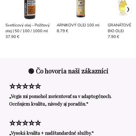
Svetlicový olej – Požltový
ARNIKOVÝ OLEJ 100 ml
GRANÁTOVÉ J
olej | 50 / 100 / 1000 ml
BIO OLEJ
8.79 €
37.90 €
7.90 €
🟢 Čo hovoria naši zákazníci
⭐⭐⭐⭐⭐
„Vegis mi pomohol zorientovať sa v adaptogénoch.
Oceňujem kvalitu, návody aj poradňu.“
⭐⭐⭐⭐⭐
„Vysoká kvalita + nadštandardné služby.“