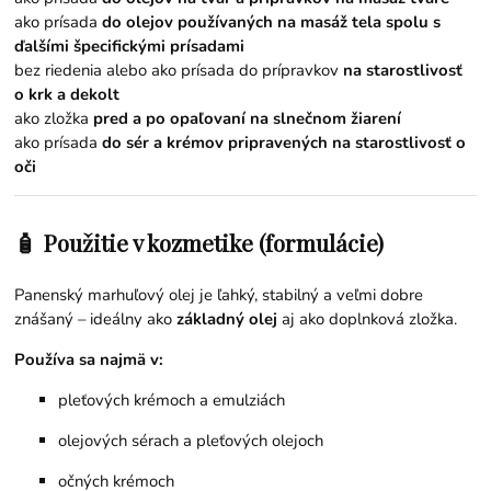
ako prísada
do olejov používaných na masáž tela spolu s
ďalšími špecifickými prísadami
bez riedenia alebo ako prísada do prípravkov
na starostlivosť
o krk a dekolt
ako zložka
pred a po opaľovaní na slnečnom žiarení
ako prísada
do sér a krémov pripravených na starostlivosť o
oči
🧴 Použitie v kozmetike (formulácie)
Panenský marhuľový olej je ľahký, stabilný a veľmi dobre
znášaný – ideálny ako
základný olej
aj ako doplnková zložka.
Používa sa najmä v:
pleťových krémoch a emulziách
olejových sérach a pleťových olejoch
očných krémoch