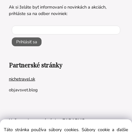
Ak si želáte byť informovaní o novinkách a akciách,
prihláste sa na odber noviniek:
Prihlásiť sa
Partnerské stránky
nichetravel.sk
objavsvet.blog
Naše appky pre vás úplne ZADARMO:
Táto stránka používa súbory cookies. Súbory cookie a ďalšie
Tréningový plán na mieru