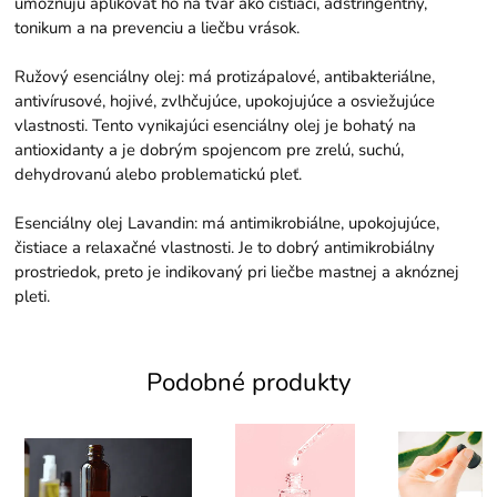
umožňujú aplikovať ho na tvár ako čistiaci, adstringentný,
tonikum a na prevenciu a liečbu vrások.
Ružový esenciálny olej: má protizápalové, antibakteriálne,
antivírusové, hojivé, zvlhčujúce, upokojujúce a osviežujúce
vlastnosti. Tento vynikajúci esenciálny olej je bohatý na
antioxidanty a je dobrým spojencom pre zrelú, suchú,
dehydrovanú alebo problematickú pleť.
Esenciálny olej Lavandin: má antimikrobiálne, upokojujúce,
čistiace a relaxačné vlastnosti. Je to dobrý antimikrobiálny
prostriedok, preto je indikovaný pri liečbe mastnej a aknóznej
pleti.
Podobné produkty