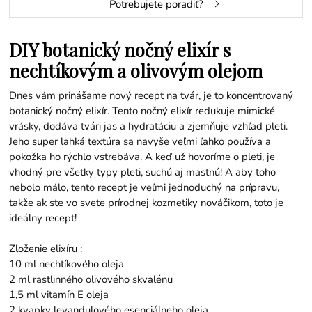
Potrebujete poradiť?
DIY botanický nočný elixír s
nechtíkovým a olivovým olejom
Dnes vám prinášame nový recept na tvár, je to koncentrovaný
botanický nočný elixír. Tento nočný elixír redukuje mimické
vrásky, dodáva tvári jas a hydratáciu a zjemňuje vzhľad pleti.
Jeho super ľahká textúra sa navyše veľmi ľahko používa a
pokožka ho rýchlo vstrebáva. A keď už hovoríme o pleti, je
vhodný pre všetky typy pleti, suchú aj mastnú! A aby toho
nebolo málo, tento recept je veľmi jednoduchý na prípravu,
takže ak ste vo svete prírodnej kozmetiky nováčikom, toto je
ideálny recept!
Zloženie elixíru :
10 ml nechtíkového oleja
2 ml rastlinného olivového skvalénu
1,5 ml vitamín E oleja
2 kvapky levanduľového esenciálneho oleja