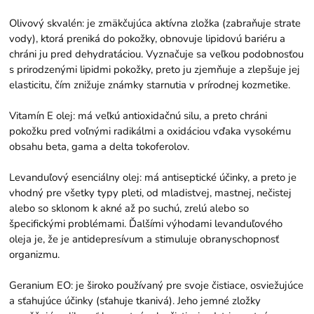
Olivový skvalén: je zmäkčujúca aktívna zložka (zabraňuje strate
vody), ktorá preniká do pokožky, obnovuje lipidovú bariéru a
chráni ju pred dehydratáciou. Vyznačuje sa veľkou podobnosťou
s prirodzenými lipidmi pokožky, preto ju zjemňuje a zlepšuje jej
elasticitu, čím znižuje známky starnutia v prírodnej kozmetike.
Vitamín E olej: má veľkú antioxidačnú silu, a preto chráni
pokožku pred voľnými radikálmi a oxidáciou vďaka vysokému
obsahu beta, gama a delta tokoferolov.
Levanduľový esenciálny olej: má antiseptické účinky, a preto je
vhodný pre všetky typy pleti, od mladistvej, mastnej, nečistej
alebo so sklonom k ​​akné až po suchú, zrelú alebo so
špecifickými problémami. Ďalšími výhodami levanduľového
oleja je, že je antidepresívum a stimuluje obranyschopnosť
organizmu.
Geranium EO: je široko používaný pre svoje čistiace, osviežujúce
a sťahujúce účinky (sťahuje tkanivá). Jeho jemné zložky