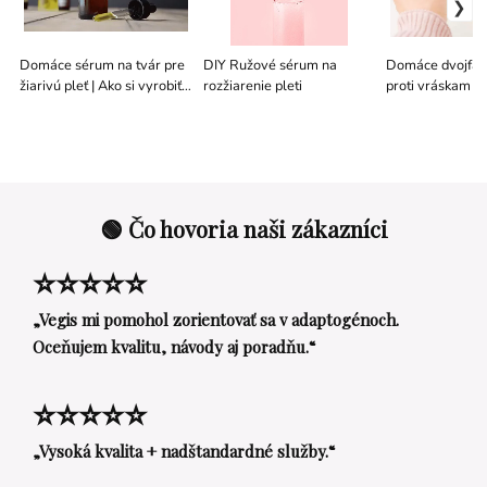
Domáce sérum na tvár pre
DIY Ružové sérum na
Domáce dvojfáz
žiarivú pleť | Ako si vyrobiť
rozžiarenie pleti
proti vráskam s
prírodné sérum na tvár
Rosa Damascen
malinovým ole
🟢 Čo hovoria naši zákazníci
⭐⭐⭐⭐⭐
„Vegis mi pomohol zorientovať sa v adaptogénoch.
Oceňujem kvalitu, návody aj poradňu.“
⭐⭐⭐⭐⭐
„Vysoká kvalita + nadštandardné služby.“