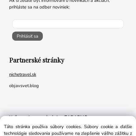
Ak si želáte byť informovaní o novinkách a akciách,
prihláste sa na odber noviniek:
Prihlásiť sa
Partnerské stránky
nichetravel.sk
objavsvet.blog
Naše appky pre vás úplne ZADARMO:
Táto stránka používa súbory cookies. Súbory cookie a ďalšie
Tréningový plán na mieru
technológie sledovania používame na zlepšenie vášho zážitku z