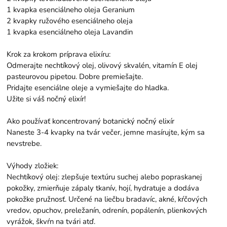
1 kvapka esenciálneho oleja Geranium
2 kvapky ružového esenciálneho oleja
1 kvapka esenciálneho oleja Lavandin
Krok za krokom príprava elixíru:
Odmerajte nechtíkový olej, olivový skvalén, vitamín E olej
pasteurovou pipetou. Dobre premiešajte.
Pridajte esenciálne oleje a vymiešajte do hladka.
Užite si váš nočný elixír!
Ako používať koncentrovaný botanický nočný elixír
Naneste 3-4 kvapky na tvár večer, jemne masírujte, kým sa
nevstrebe.
Výhody zložiek:
Nechtíkový olej: zlepšuje textúru suchej alebo popraskanej
pokožky, zmierňuje zápaly tkanív, hojí, hydratuje a dodáva
pokožke pružnosť. Určené na liečbu bradavíc, akné, kŕčových
vredov, opuchov, preležanín, odrenín, popálenín, plienkových
vyrážok, škvŕn na tvári atď.