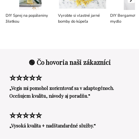
DIY Sprej na popáleniny
Vyrobte si vlastné jarné
DIY Bergamot +
žiletkou
bomby do kúpeľa
mydlo
🟢 Čo hovoria naši zákazníci
⭐⭐⭐⭐⭐
„Vegis mi pomohol zorientovať sa v adaptogénoch.
Oceňujem kvalitu, návody aj poradňu.“
⭐⭐⭐⭐⭐
„Vysoká kvalita + nadštandardné služby.“