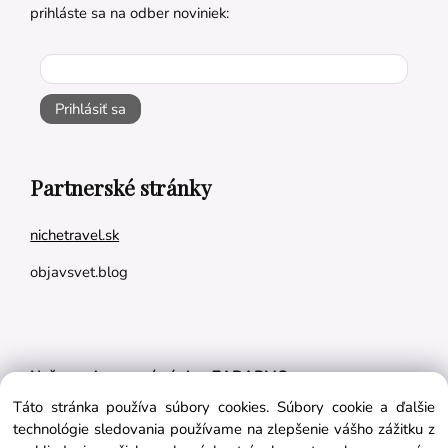
prihláste sa na odber noviniek:
Prihlásiť sa
Partnerské stránky
nichetravel.sk
objavsvet.blog
Naše appky pre vás úplne ZADARMO:
Táto stránka používa súbory cookies. Súbory cookie a ďalšie
Tréningový plán na mieru
technológie sledovania používame na zlepšenie vášho zážitku z