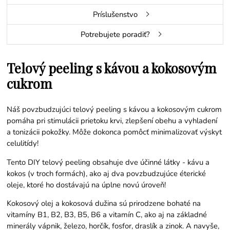
Príslušenstvo
Potrebujete poradiť?
Telový peeling s kávou a kokosovým
cukrom
Náš povzbudzujúci telový peeling s kávou a kokosovým cukrom
pomáha pri stimulácii prietoku krvi, zlepšení obehu a vyhladení
a tonizácii pokožky. Môže dokonca pomôcť minimalizovať výskyt
celulitídy!
Tento DIY telový peeling obsahuje dve účinné látky - kávu a
kokos (v troch formách), ako aj dva povzbudzujúce éterické
oleje, ktoré ho dostávajú na úplne novú úroveň!
Kokosový olej a kokosová dužina sú prirodzene bohaté na
vitamíny B1, B2, B3, B5, B6 a vitamín C, ako aj na základné
minerály vápnik, železo, horčík, fosfor, draslík a zinok. A navyše,