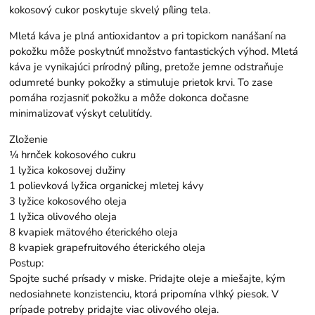
kokosový cukor poskytuje skvelý píling tela.
Mletá káva je plná antioxidantov a pri topickom nanášaní na
pokožku môže poskytnúť množstvo fantastických výhod. Mletá
káva je vynikajúci prírodný píling, pretože jemne odstraňuje
odumreté bunky pokožky a stimuluje prietok krvi. To zase
pomáha rozjasniť pokožku a môže dokonca dočasne
minimalizovať výskyt celulitídy.
Zloženie
¼ hrnček kokosového cukru
1 lyžica kokosovej dužiny
1 polievková lyžica organickej mletej kávy
3 lyžice kokosového oleja
1 lyžica olivového oleja
8 kvapiek mätového éterického oleja
8 kvapiek grapefruitového éterického oleja
Postup:
Spojte suché prísady v miske. Pridajte oleje a miešajte, kým
nedosiahnete konzistenciu, ktorá pripomína vlhký piesok. V
prípade potreby pridajte viac olivového oleja.