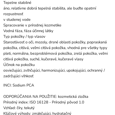
Tepelne stabilné
áno, relatívne dobrá tepelná stabilita, ale buďte opatrní
rozpustnosť
v studenej vode
Spracovanie v prírodnej kozmetike
Vodná fáza, fáza účinnej látky
Typ pokožky / typ vlasov
Starostlivosť o oči, mozoly, drsné oblasti pokožky, popraskaná
pokožka, citlivá, veľmi citlivá pokožka, vhodná pre všetky typy
pleti, normálna, bezproblémová pokožka, zrelá pokožka, veľmi
citlivá pokožka, suché, kučeravé, kučeravé vlasy
Účinok na pokožku
osviežujúci, zvlhčujúci, harmonizujúci, upokojujúci, ochranný /
zadržujúci vlhkosť
INCI: Sodium PCA
ODPORÚČANIA NA POUŽITIE: kozmetická zložka
Prírodný index: ISO 16128 - Prírodný pôvod 1.0
Vzhľad: číry, tekutý
Kľúčové výhody: zmäkčujúci, hydratačný