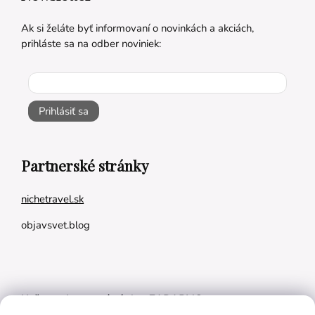
Ak si želáte byť informovaní o novinkách a akciách,
prihláste sa na odber noviniek:
Prihlásiť sa
Partnerské stránky
nichetravel.sk
objavsvet.blog
Naše appky pre vás úplne ZADARMO: