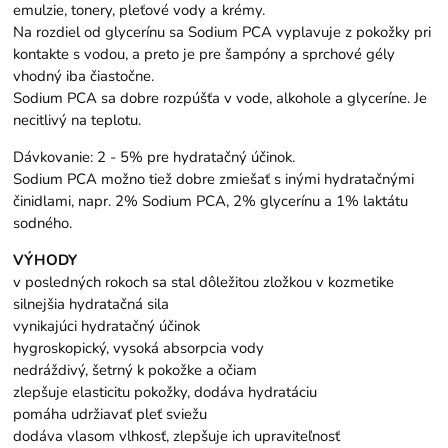
emulzie, tonery, pleťové vody a krémy.
Na rozdiel od glycerínu sa Sodium PCA vyplavuje z pokožky pri
kontakte s vodou, a preto je pre šampóny a sprchové gély
vhodný iba čiastočne.
Sodium PCA sa dobre rozpúšťa v vode, alkohole a glyceríne. Je
necitlivý na teplotu.
Dávkovanie: 2 - 5% pre hydratačný účinok.
Sodium PCA možno tiež dobre zmiešať s inými hydratačnými
činidlami, napr. 2% Sodium PCA, 2% glycerínu a 1% laktátu
sodného.
VÝHODY
v posledných rokoch sa stal dôležitou zložkou v kozmetike
silnejšia hydratačná sila
vynikajúci hydratačný účinok
hygroskopický, vysoká absorpcia vody
nedráždivý, šetrný k pokožke a očiam
zlepšuje elasticitu pokožky, dodáva hydratáciu
pomáha udržiavať pleť sviežu
dodáva vlasom vlhkosť, zlepšuje ich upraviteľnosť