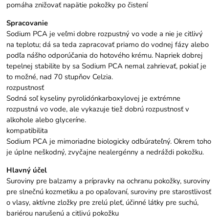
pomáha znižovať napätie pokožky po čistení
Spracovanie
Sodium PCA je veľmi dobre rozpustný vo vode a nie je citlivý
na teplotu; dá sa teda zapracovať priamo do vodnej fázy alebo
podľa nášho odporúčania do hotového krému. Napriek dobrej
tepelnej stabilite by sa Sodium PCA nemal zahrievať, pokiaľ je
to možné, nad 70 stupňov Celzia.
rozpustnosť
Sodná soľ kyseliny pyrolidónkarboxylovej je extrémne
rozpustná vo vode, ale vykazuje tiež dobrú rozpustnosť v
alkohole alebo glyceríne.
kompatibilita
Sodium PCA je mimoriadne biologicky odbúrateľný. Okrem toho
je úplne neškodný, zvyčajne nealergénny a nedráždi pokožku.
Hlavný účel
Suroviny pre balzamy a prípravky na ochranu pokožky, suroviny
pre slnečnú kozmetiku a po opaľovaní, suroviny pre starostlivosť
o vlasy, aktívne zložky pre zrelú pleť, účinné látky pre suchú,
bariérou narušenú a citlivú pokožku