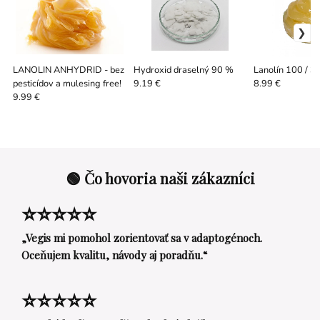
LANOLIN ANHYDRID - bez
Hydroxid draselný 90 %
Lanolín 100 / 3
pesticídov a mulesing free!
9.19 €
8.99 €
9.99 €
🟢 Čo hovoria naši zákazníci
⭐⭐⭐⭐⭐
„Vegis mi pomohol zorientovať sa v adaptogénoch.
Oceňujem kvalitu, návody aj poradňu.“
⭐⭐⭐⭐⭐