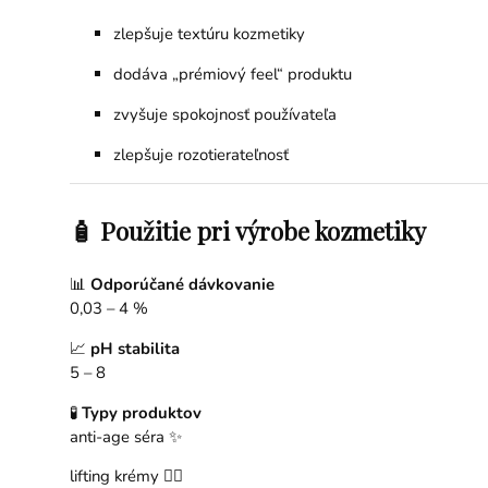
zlepšuje textúru kozmetiky
dodáva „prémiový feel“ produktu
zvyšuje spokojnosť používateľa
zlepšuje rozotierateľnosť
🧴 Použitie pri výrobe kozmetiky
📊
Odporúčané dávkovanie
0,03 – 4 %
📈
pH stabilita
5 – 8
🧪
Typy produktov
anti-age séra ✨
lifting krémy 💆‍♀️