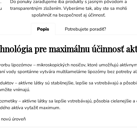
.
Do ponuky zaraďujeme iba produkty s jasným pôvodom a
u
transparentným zložením. Vyberáme tak, aby ste sa mohli
spoľahnúť na bezpečnosť aj účinnosť.
Popis
Potrebujete poradiť?
hnológia pre maximálnu účinnosť akt
vorbu lipozómov – mikroskopických nosičov, ktoré umožňujú aktívnym
idaní vody spontánne vytvára multilamelárne lipozómy bez potreby al
ov – aktívne látky sú stabilnejšie, lepšie sa vstrebávajú a pôsobia c
amžite vnímajú.
zmetiky – aktívne látky sa lepšie vstrebávajú, pôsobia cielenejšie a e
ždého aktíva vyťažiť maximum.
e novú úroveň