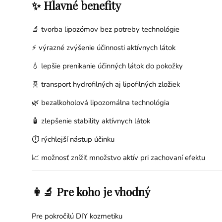
✨ Hlavné benefity
🔬 tvorba lipozómov bez potreby technológie
⚡ výrazné zvýšenie účinnosti aktívnych látok
💧 lepšie prenikanie účinných látok do pokožky
🧬 transport hydrofilných aj lipofilných zložiek
🌿 bezalkoholová lipozomálna technológia
🧴 zlepšenie stability aktívnych látok
⏱️ rýchlejší nástup účinku
📈 možnosť znížiť množstvo aktív pri zachovaní efektu
👩‍🔬 Pre koho je vhodný
Pre pokročilú DIY kozmetiku