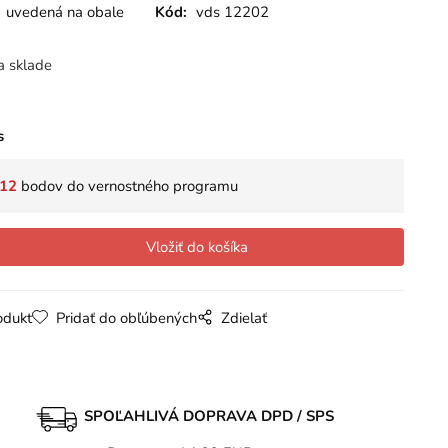
uvedená na obale
Kód:
vds 12202
a sklade
s
12
bodov do vernostného programu
odukt
Pridať do obľúbených
Zdielať
SPOĽAHLIVÁ DOPRAVA DPD / SPS