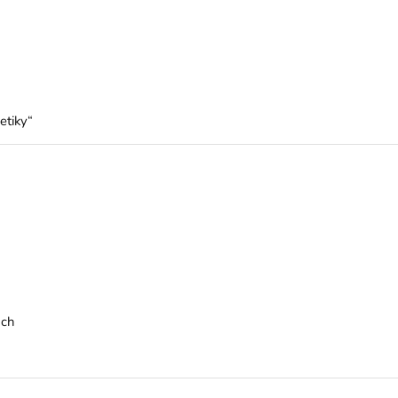
etiky“
ach