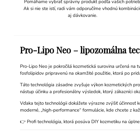
Pomáhame vybrať správny produkt podľa vašich potrieb
Ak si nie ste istí, radi vám odporučíme vhodnú kombináci
aj dávkovanie.
Pro-Lipo Neo – lipozomálna tec
Pro-Lipo Neo je pokročilá kozmetická surovina určená na t
fosfolipidov pripravenú na okamžité použitie, ktorá po pr
Táto technológia zásadne zvyšuje výkon kozmetických produkt
nástup účinku a profesionálny výsledok, ktorý zákazníci ok
Vďaka tejto technológii dokážete výrazne zvýšiť účinnosť ko
moderné, „high-performance“ formulácie, kde chcete z ka
👉 Profi technológia, ktorá posúva DIY kozmetiku na úpln