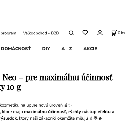
0
ks
ý program
Veľkoobchod - B2B
DOMÁCNOSŤ
DIY
A - Z
AKCIE
 Neo – pre maximálnu účinnosť
y 10 g
 kozmetiku na úplne novú úroveň 🔬✨
, ktoré majú
maximálnu účinnosť, rýchly nástup efektu a
výsledok
, ktorý naši zákazníci okamžite milujú 💧🌟🔥