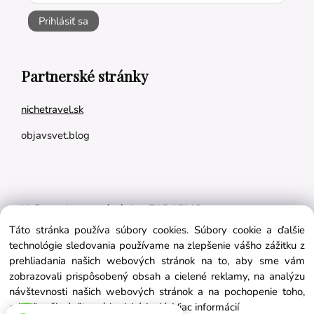
Prihlásiť sa
Partnerské stránky
nichetravel.sk
objavsvet.blog
Naše appky pre vás úplne ZADARMO:
Táto stránka používa súbory cookies. Súbory cookie a ďalšie
Tréningový plán na mieru
technológie sledovania používame na zlepšenie vášho zážitku z
BMI kalkulačka
prehliadania našich webových stránok na to, aby sme vám
zobrazovali prispôsobený obsah a cielené reklamy, na analýzu
Vygeneruj si výživový plán na mieru
návštevnosti našich webových stránok a na pochopenie toho,
odkiaľ naši návštevníci prichádzajú.
Viac informácií