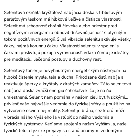
Selenitová okrúhla kryštálová nabíjacia doska s trblietavým
perleťovým leskom má hĺbkové liečivé a čistiace vlastnosti.
Selenit má schopnosť chrániť človeka alebo priestor pred
negatívnymi energiami a obnoviť duševnú jasnosť s plynulým
tokom pozitívnych energií. Silná vibrácia selenitu aktivuje všetky
čakry, najmä korunnú čakru. Vlastnosti selenitu v spojení s
čakrami poskytujú pokoj a vyrovnanosť, vďaka čomu je ideálny
pre meditáciu, liečebné postupy a duchovný rast.
Selenitový tanier je nevyhnutným energetickým nástrojom na
hlboké čistenie mysle, tela a ducha. Prirodzene čistí, nabíja a
reaktivuje šperky a kryštály z drahých kameňov. Táto selenitová
nabíjacia doska zväčší energiu čohokoľvek, čo je na ňu
umiestnené. Selenit nám pomáha v našom cieli byť fyzickými...
priviesť naše najvyššie vedomie do fyzickej sféry a použiť ho na
vytvorenie osvietenej reality. Selenit je brána, cez ktorú môže
vibrácia nášho Vyššieho Ja vstúpiť do nášho vedomia a
fyzických systémov. Keď sme spojení s naším Vyšším Ja, naše
fyzické telo a fyzické prejavy sa stanú priamymi vedomými