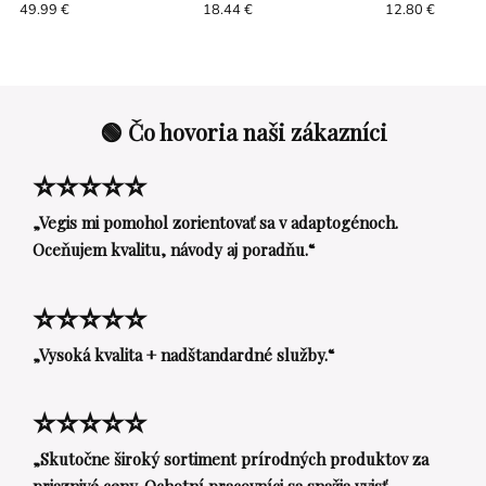
Achát - Ochrana
49.99 €
18.44 €
12.80 €
🟢 Čo hovoria naši zákazníci
⭐⭐⭐⭐⭐
„Vegis mi pomohol zorientovať sa v adaptogénoch.
Oceňujem kvalitu, návody aj poradňu.“
⭐⭐⭐⭐⭐
„Vysoká kvalita + nadštandardné služby.“
⭐⭐⭐⭐⭐
„Skutočne široký sortiment prírodných produktov za
priaznivé ceny. Ochotní pracovníci sa snažia vyjsť