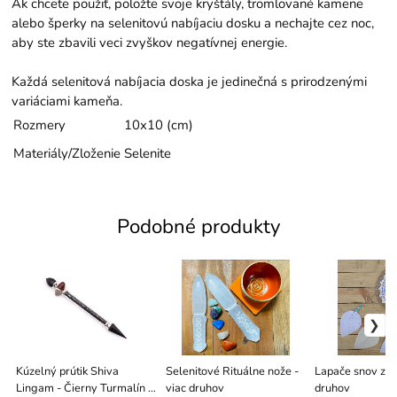
Ak chcete použiť, položte svoje kryštály, tromlované kamene
alebo šperky na selenitovú nabíjaciu dosku a nechajte cez noc,
aby ste zbavili veci zvyškov negatívnej energie.
Každá selenitová nabíjacia doska je jedinečná s prirodzenými
variáciami kameňa.
Rozmery
10x10 (cm)
Materiály/Zloženie
Selenite
Podobné produkty
Kúzelný prútik Shiva
Selenitové Rituálne nože -
Lapače snov z Ba
Lingam - Čierny Turmalín a
viac druhov
druhov