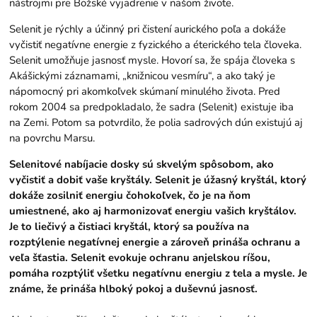
nástrojmi pre Božské vyjadrenie v našom živote.
Selenit je rýchly a účinný pri čistení aurického poľa a dokáže
vyčistiť negatívne energie z fyzického a éterického tela človeka.
Selenit umožňuje jasnosť mysle. Hovorí sa, že spája človeka s
Akášickými záznamami, „knižnicou vesmíru“, a ako taký je
nápomocný pri akomkoľvek skúmaní minulého života. Pred
rokom 2004 sa predpokladalo, že sadra (Selenit) existuje iba
na Zemi. Potom sa potvrdilo, že polia sadrových dún existujú aj
na povrchu Marsu.
Selenitové nabíjacie dosky sú skvelým spôsobom, ako
vyčistiť a dobiť vaše kryštály. Selenit je úžasný kryštál, ktorý
dokáže zosilniť energiu čohokoľvek, čo je na ňom
umiestnené, ako aj harmonizovať energiu vašich kryštálov.
Je to liečivý a čistiaci kryštál, ktorý sa používa na
rozptýlenie negatívnej energie a zároveň prináša ochranu a
veľa šťastia. Selenit evokuje ochranu anjelskou ríšou,
pomáha rozptýliť všetku negatívnu energiu z tela a mysle. Je
známe, že prináša hlboký pokoj a duševnú jasnosť.