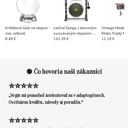
Krištáľové Gule na stojane -
Liečivé Gongy s dreveným
Vintage Medená
viac veľkostí
vyrezávaným stojanom -
Miska Trojitý M
viac druhov
cm
8.49 €
141.35 €
11.19 €
🟢 Čo hovoria naši zákazníci
⭐⭐⭐⭐⭐
„Vegis mi pomohol zorientovať sa v adaptogénoch.
Oceňujem kvalitu, návody aj poradňu.“
⭐⭐⭐⭐⭐