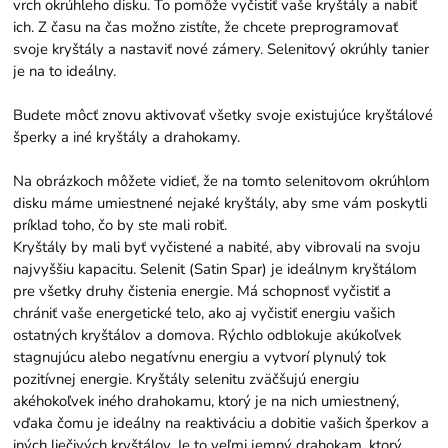
vrch okrúhleho disku. To pomôže vyčistiť vaše kryštály a nabiť
ich. Z času na čas možno zistíte, že chcete preprogramovať
svoje kryštály a nastaviť nové zámery. Selenitový okrúhly tanier
je na to ideálny.
Budete môcť znovu aktivovať všetky svoje existujúce kryštálové
šperky a iné kryštály a drahokamy.
Na obrázkoch môžete vidieť, že na tomto selenitovom okrúhlom
disku máme umiestnené nejaké kryštály, aby sme vám poskytli
príklad toho, čo by ste mali robiť.
Kryštály by mali byť vyčistené a nabité, aby vibrovali na svoju
najvyššiu kapacitu. Selenit (Satin Spar) je ideálnym kryštálom
pre všetky druhy čistenia energie. Má schopnosť vyčistiť a
chrániť vaše energetické telo, ako aj vyčistiť energiu vašich
ostatných kryštálov a domova. Rýchlo odblokuje akúkoľvek
stagnujúcu alebo negatívnu energiu a vytvorí plynulý tok
pozitívnej energie. Kryštály selenitu zväčšujú energiu
akéhokoľvek iného drahokamu, ktorý je na nich umiestnený,
vďaka čomu je ideálny na reaktiváciu a dobitie vašich šperkov a
iných liečivých kryštálov. Je to veľmi jemný drahokam, ktorý