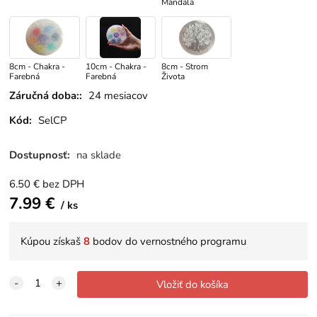
Mandala
8cm - Chakra -
10cm - Chakra -
8cm - Strom
Farebná
Farebná
Života
Záručná doba::
24 mesiacov
Kód:
SelCP
Dostupnosť:
na sklade
6.50
€
bez DPH
7.99
€
ks
Kúpou získaš
8
bodov do vernostného programu