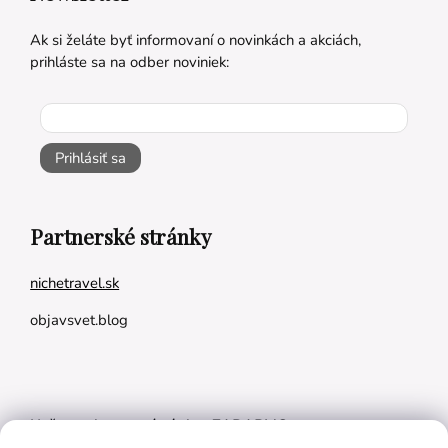
Ak si želáte byť informovaní o novinkách a akciách,
prihláste sa na odber noviniek:
Prihlásiť sa
Partnerské stránky
nichetravel.sk
objavsvet.blog
Naše appky pre vás úplne ZADARMO: