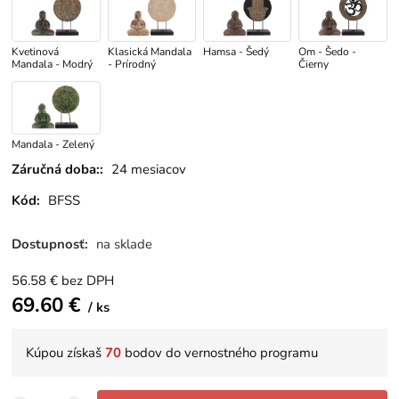
Kvetinová
Klasická Mandala
Hamsa - Šedý
Om - Šedo -
Mandala - Modrý
- Prírodný
Čierny
Mandala - Zelený
Záručná doba::
24 mesiacov
Kód:
BFSS
Dostupnosť:
na sklade
56.58
€
bez DPH
69.60
€
ks
Kúpou získaš
70
bodov do vernostného programu