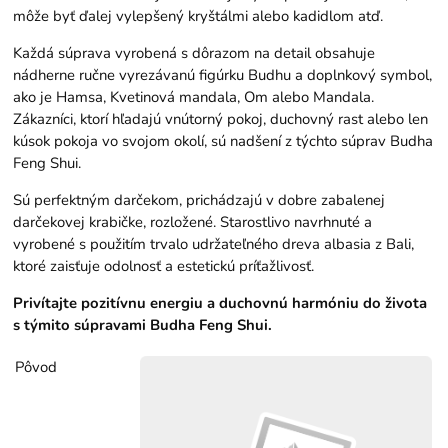
môže byť ďalej vylepšený kryštálmi alebo kadidlom atď.
Každá súprava vyrobená s dôrazom na detail obsahuje
nádherne ručne vyrezávanú figúrku Budhu a doplnkový symbol,
ako je Hamsa, Kvetinová mandala, Om alebo Mandala.
Zákazníci, ktorí hľadajú vnútorný pokoj, duchovný rast alebo len
kúsok pokoja vo svojom okolí, sú nadšení z týchto súprav Budha
Feng Shui.
Sú perfektným darčekom, prichádzajú v dobre zabalenej
darčekovej krabičke, rozložené. Starostlivo navrhnuté a
vyrobené s použitím trvalo udržateľného dreva albasia z Bali,
ktoré zaisťuje odolnosť a estetickú príťažlivosť.
Privítajte pozitívnu energiu a duchovnú harmóniu do života
s týmito súpravami Budha Feng Shui.
Pôvod