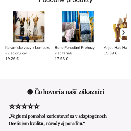
Keramické vázy z Lomboku
Boho Pohodlné Prehozy -
Anjeli Hati Hati
- viac druhov
viac farieb
15.39 €
19.26 €
17.93 €
🟢 Čo hovoria naši zákazníci
⭐⭐⭐⭐⭐
„Vegis mi pomohol zorientovať sa v adaptogénoch.
Oceňujem kvalitu, návody aj poradňu.“