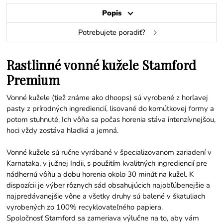
Popis
Potrebujete poradiť?
Rastlinné vonné kužele Stamford
Premium
Vonné kužele (tiež známe ako dhoops) sú vyrobené z horľavej
pasty z prírodných ingrediencií, lisované do kornútkovej formy a
potom stuhnuté. Ich vôňa sa počas horenia stáva intenzívnejšou,
hoci vždy zostáva hladká a jemná.
Vonné kužele sú ručne vyrábané v špecializovanom zariadení v
Karnataka, v južnej Indii, s použitím kvalitných ingrediencií pre
nádhernú vôňu a dobu horenia okolo 30 minút na kužel. K
dispozícii je výber rôznych sád obsahujúcich najobľúbenejšie a
najpredávanejšie vône a všetky druhy sú balené v škatuliach
vyrobených zo 100% recyklovateľného papiera.
Spoločnosť Stamford sa zameriava výlučne na to, aby vám