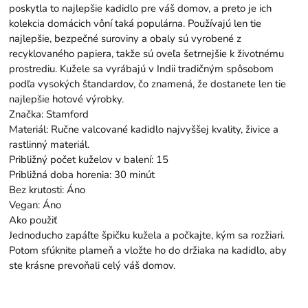
poskytla to najlepšie kadidlo pre váš domov, a preto je ich
kolekcia domácich vôní taká populárna. Používajú len tie
najlepšie, bezpečné suroviny a obaly sú vyrobené z
recyklovaného papiera, takže sú oveľa šetrnejšie k životnému
prostrediu. Kužele sa vyrábajú v Indii tradičným spôsobom
podľa vysokých štandardov, čo znamená, že dostanete len tie
najlepšie hotové výrobky.
Značka: Stamford
Materiál: Ručne valcované kadidlo najvyššej kvality, živice a
rastlinný materiál.
Približný počet kuželov v balení: 15
Približná doba horenia: 30 minút
Bez krutosti: Áno
Vegan: Áno
Ako použiť
Jednoducho zapáľte špičku kužela a počkajte, kým sa rozžiari.
Potom sfúknite plameň a vložte ho do držiaka na kadidlo, aby
ste krásne prevoňali celý váš domov.