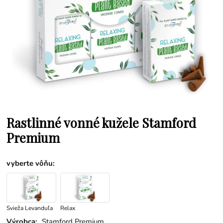
Rastlinné vonné kužele Stamford
Premium
vyberte vôňu
:
Svieža Levanduľa
Relax
Výrobca:
Stamford Premium