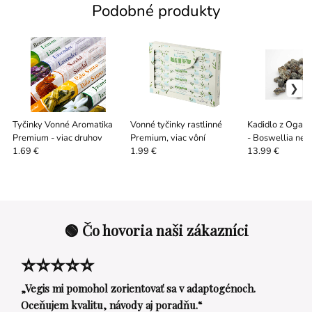
Podobné produkty
Tyčinky Vonné Aromatika
Vonné tyčinky rastlinné
Kadidlo z Ogad
Premium - viac druhov
Premium, viac vôní
- Boswellia neg
1.69 €
1.99 €
13.99 €
🟢 Čo hovoria naši zákazníci
⭐⭐⭐⭐⭐
„Vegis mi pomohol zorientovať sa v adaptogénoch.
Oceňujem kvalitu, návody aj poradňu.“