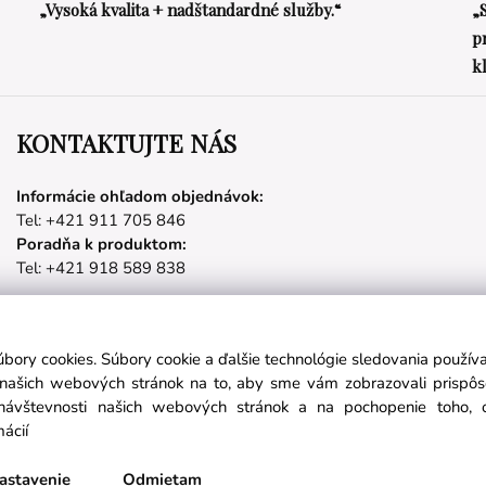
„Vysoká kvalita + nadštandardné služby.“
„
p
k
KONTAKTUJTE NÁS
Informácie ohľadom objednávok:
Tel: +421 911 705 846
Poradňa k produktom:
Tel: +421 918 589 838
úbory cookies. Súbory cookie a ďalšie technológie sledovania použí
Partnerské stránky
a našich webových stránok na to, aby sme vám zobrazovali prispô
návštevnosti našich webových stránok a na pochopenie toho, od
mácií
láste sa na odber noviniek:
nichetravel.sk
objavsvet.blog
astavenie
Odmietam