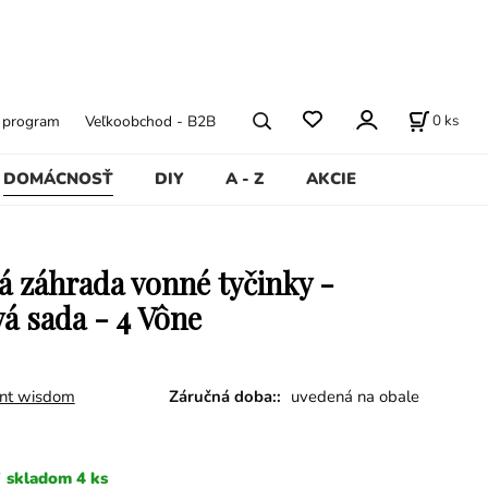
0
ks
ý program
Veľkoobchod - B2B
DOMÁCNOSŤ
DIY
A - Z
AKCIE
á záhrada vonné tyčinky -
á sada - 4 Vône
ent wisdom
Záručná doba::
uvedená na obale
skladom 4 ks