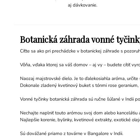
aj dávkovanie.
Botanická záhrada vonné tyčink
Cíťte sa ako pri prechádzke v botanickej záhrade s pozoru
Vôňa, vďaka ktorej sa váš domov – aj vy – budete cítiť vyr
Naozaj majstrovské dielo. Je to ďalekosiahla aróma, určite
Dokonale zladený kvetinový buket s tónmi rose geranium, le
Vonné tyčinky botanická záhrada sú ručne šúľané v Indii p
Nechajte naplniť touto arómou svoj dom alebo kancelátiu a
Najlepšie korenie, bylinky, kvetinové extrakty, exotické ol
Sú dovážané priamo z továrne v Bangalore v Indii.