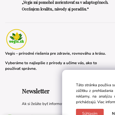
„Vegis mi pomohol zorientovať sa v adaptogénoch.
Oceňujem kvalitu, návody aj poradňu.“
Vegis – prírodné riešenia pre zdravie, rovnováhu a krásu.
Vyberáme to najlepšie z prírody a učíme vás, ako to
používať správne.
Táto stránka používa s
Newsletter
zážitku z prehliadani
reklamy, na analýzu 
prichádzajú.
Viac infor
Ak si želáte byť informovaní o novinkách a akciách, prih
Súhlasím
N