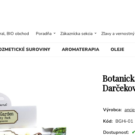
ural, BIO obchod
Poradňa
Zákaznícka sekcia
Zľavy a vernostn
OZMETICKÉ SUROVINY
AROMATERAPIA
OLEJE
Botanick
Darčekov
Výrobca:
anci
Kód:
BGHi-01
Dostupnosť: