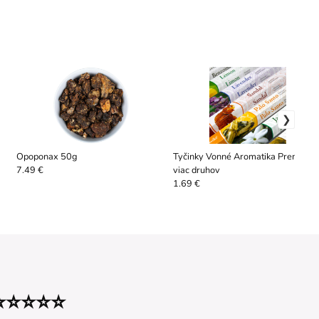
Opoponax 50g
Tyčinky Vonné Aromatika Premium 
viac druhov
7.49 €
1.69 €
⭐⭐⭐⭐⭐