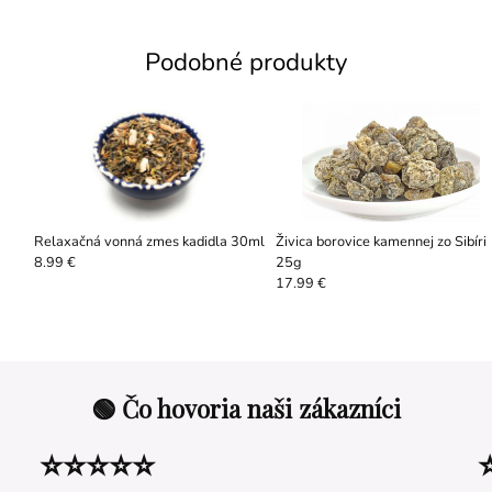
Podobné produkty
Relaxačná vonná zmes kadidla 30ml
Živica borovice kamennej zo Sibíri
25g
8.99 €
17.99 €
🟢 Čo hovoria naši zákazníci
⭐⭐⭐⭐⭐