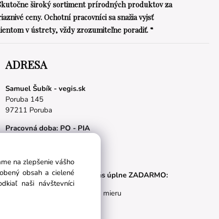
Skutočne široký sortiment prírodných produktov za
riaznivé ceny. Ochotní pracovníci sa snažia vyjsť
lientom v ústrety, vždy zrozumiteľne poradiť. “
ADRESA
Samuel Šubík - vegis.sk
Poruba 145
97211 Poruba
Pracovná doba: PO - PIA
08.00 - 16.00 hod.
E-mail:
obchod@vegis.sk
vame na zlepšenie vášho
sobený obsah a cielené
Naše appky pre vás úplne ZADARMO:
kiaľ naši návštevníci
Tréningový plán na mieru
BMI kalkulačka