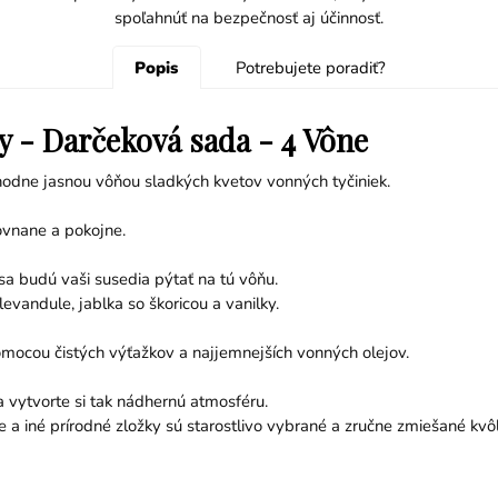
spoľahnúť na bezpečnosť aj účinnosť.
Popis
Potrebujete poradiť?
y - Darčeková sada - 4 Vône
hodne jasnou vôňou sladkých kvetov vonných tyčiniek.
ovnane a pokojne.
 sa budú vaši susedia pýtať na tú vôňu.
vandule, jablka so škoricou a vanilky.
omocou čistých výťažkov a najjemnejších vonných olejov.
 vytvorte si tak nádhernú atmosféru.
eje a iné prírodné zložky sú starostlivo vybrané a zručne zmiešané kv