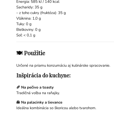
Energia: 585 kJ / 140 kcal
Sacharidy: 35 g
– z toho cukry (fruktóza): 35 g
Vláknina: 1,0 g
Tuky: 0 g
Bielkoviny: 0 g
Soľ: < 0,1 g
🍽 Použitie
Určené na priamu konzumáciu aj kulinárske spracovanie.
Inšpirácia do kuchyne:
🥖 Na pečivo a toasty
Tradičná voľba na raňajky.
🥞 Na palacinky a lievance
Ideálna kombinácia so škoricou alebo tvarohom.