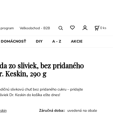
0
ks
ý program
Veľkoobchod - B2B
DOMÁCNOSŤ
DIY
A - Z
AKCIE
a zo sliviek, bez pridaného
r. Keskin, 290 g
adičnú slivkovú chuť bez pridaného cukru – pridajte
viek Dr. Keskin do košíka ešte dnes!
eskin
Záručná doba::
uvedená na obale