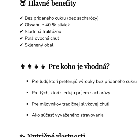
🍑 Hlavné benefity
✔ Bez pridaného cukru (bez sacharózy)
✔ Obsahuje 40 % sliviek
✔ Sladená fruktózou
✔ Plná ovocná chuť
✔ Sklenený obal
👨‍👩‍👧‍👦 Pre koho je vhodná?
Pre ľudí, ktorí preferujú výrobky bez pridaného cukru
Pre tých, ktorí sledujú príjem sacharózy
Pre milovníkov tradičnej slivkovej chuti
Ako súčasť vyváženého stravovania
✨ Nutričné vlastnosti