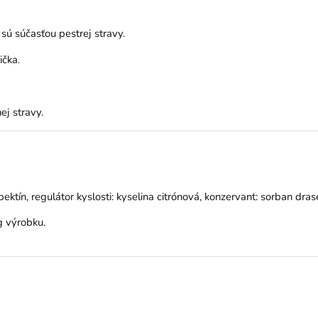
 sú súčasťou pestrej stravy.
ička.
j stravy.
 pektín, regulátor kyslosti: kyselina citrónová, konzervant: sorban dras
g výrobku.