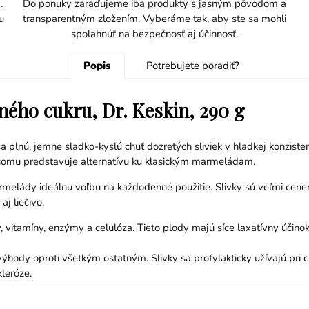
.
Do ponuky zaraďujeme iba produkty s jasným pôvodom a
u
transparentným zložením. Vyberáme tak, aby ste sa mohli
spoľahnúť na bezpečnosť aj účinnosť.
Popis
Potrebujete poradiť?
ného cukru, Dr. Keskin, 290 g
 plnú, jemne sladko-kyslú chuť dozretých sliviek v hladkej konzisten
čomu predstavuje alternatívu ku klasickým marmeládam.
rmelády ideálnu voľbu na každodenné použitie. Slivky sú veľmi cenené
aj liečivo.
 vitamíny, enzýmy a celulóza. Tieto plody majú síce laxatívny účino
á výhody oproti všetkým ostatným. Slivky sa profylakticky užívajú pri 
leróze.