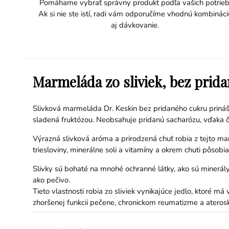
Pomáhame vybrať správny produkt podľa vašich potrieb
Ak si nie ste istí, radi vám odporučíme vhodnú kombináci
aj dávkovanie.
Marmeláda zo sliviek, bez prida
Slivková marmeláda Dr. Keskin bez pridaného cukru prináša
sladená fruktózou. Neobsahuje pridanú sacharózu, vďaka 
Výrazná slivková aróma a prirodzená chuť robia z tejto ma
triesloviny, minerálne soli a vitamíny a okrem chuti pôsobia 
Slivky sú bohaté na mnohé ochranné látky, ako sú minerály,
ako pečivo.
Tieto vlastnosti robia zo sliviek vynikajúce jedlo, ktoré m
zhoršenej funkcii pečene, chronickom reumatizme a aterosk