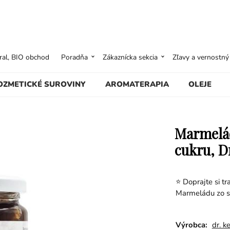
ural, BIO obchod
Poradňa
Zákaznícka sekcia
Zľavy a vernostn
OZMETICKÉ SUROVINY
AROMATERAPIA
OLEJE
Marmelád
cukru, D
⭐ Doprajte si tr
Marmeládu zo sli
Výrobca:
dr. k