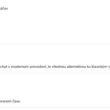
áčov.
huť v modernom prevedení. Je vhodnou alternatívou ku klasickým sl
meranom čase.