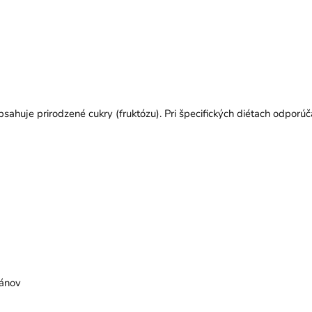
ahuje prirodzené cukry (fruktózu). Pri špecifických diétach odporú
gánov