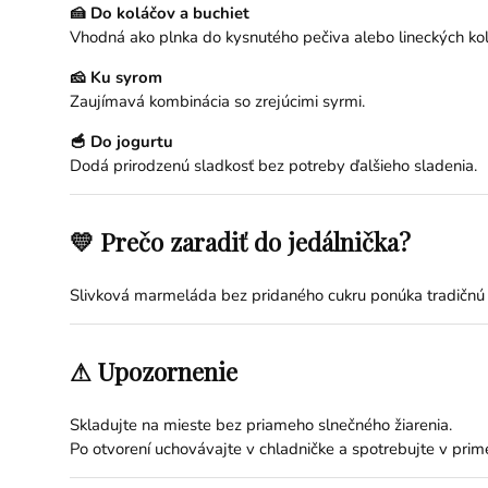
🍰 Do koláčov a buchiet
Vhodná ako plnka do kysnutého pečiva alebo lineckých kol
🧀 Ku syrom
Zaujímavá kombinácia so zrejúcimi syrmi.
🥣 Do jogurtu
Dodá prirodzenú sladkosť bez potreby ďalšieho sladenia.
💛 Prečo zaradiť do jedálnička?
Slivková marmeláda bez pridaného cukru ponúka tradičnú c
⚠ Upozornenie
Skladujte na mieste bez priameho slnečného žiarenia.
Po otvorení uchovávajte v chladničke a spotrebujte v pri