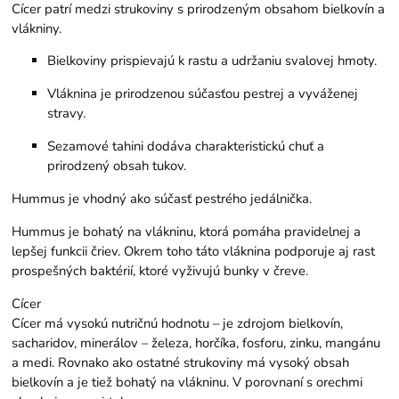
Cícer patrí medzi strukoviny s prirodzeným obsahom bielkovín a
vlákniny.
Bielkoviny prispievajú k rastu a udržaniu svalovej hmoty.
Vláknina je prirodzenou súčasťou pestrej a vyváženej
stravy.
Sezamové tahini dodáva charakteristickú chuť a
prirodzený obsah tukov.
Hummus je vhodný ako súčasť pestrého jedálnička.
Hummus je bohatý na vlákninu, ktorá pomáha pravidelnej a
lepšej funkcii čriev. Okrem toho táto vláknina podporuje aj rast
prospešných baktérií, ktoré vyživujú bunky v čreve.
Cícer
Cícer má vysokú nutričnú hodnotu – je zdrojom bielkovín,
sacharidov, minerálov – železa, horčíka, fosforu, zinku, mangánu
a medi. Rovnako ako ostatné strukoviny má vysoký obsah
bielkovín a je tiež bohatý na vlákninu. V porovnaní s orechmi