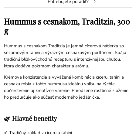
Potrebujete poradiť?
Hummus s cesnakom, Traditzia, 300
g
Hummus s cesnakom Traditzia je jemná cícerová nátierka so
sezamovým tahini a výrazným cesnakovým podtónom. Spája
tradičnú blízkovýchodnú receptúru s intenzívnejšou chuťou,
ktorá dodáva pokrmom charakter a arómu.
Krémová konzistencia a vyvážená kombinácia cíceru, tahini a
cesnaku robia z tohto hummusu ideálnu voľbu na rýchle
občerstvenie aj kreatívne varenie. Prirodzene rastlinné zloženie
ho predurčuje ako súčasť moderného jedálnička.
🌿 Hlavné benefity
✔ Tradičný základ z cíceru a tahini