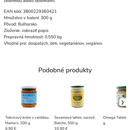
zeleninou alebo obilninami.
EAN kód: 3800229360421
Množstvo v balení: 300 g
Pôvod: Bulharsko
Zloženie: zobraziť popis
Prepravná hmotnosť: 0,550 kg
Vhodné pre: dospelých, deti, vegetariánov, vegánov
Podobné produkty
Tekvicový krém s vanilkou,
Sezamové tahini, surové,
Omega Tahini, 
Mama's, 200 g
Balcho, 550 g
g
6.90 €
10.90 €