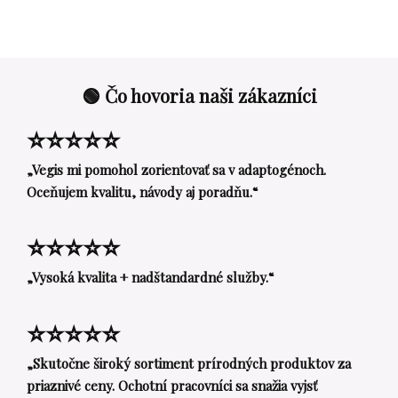
🟢 Čo hovoria naši zákazníci
⭐⭐⭐⭐⭐
„Vegis mi pomohol zorientovať sa v adaptogénoch.
Oceňujem kvalitu, návody aj poradňu.“
⭐⭐⭐⭐⭐
„Vysoká kvalita + nadštandardné služby.“
⭐⭐⭐⭐⭐
„Skutočne široký sortiment prírodných produktov za
priaznivé ceny. Ochotní pracovníci sa snažia vyjsť