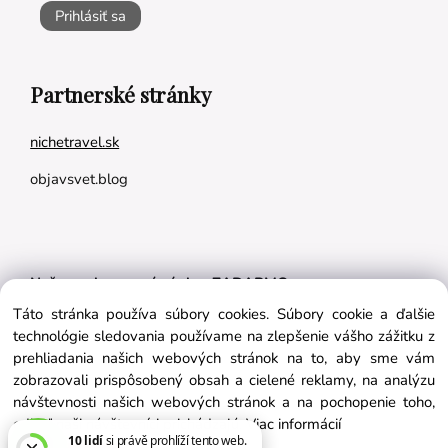
Prihlásiť sa
Partnerské stránky
nichetravel.sk
objavsvet.blog
Naše appky pre vás úplne ZADARMO:
Táto stránka používa súbory cookies. Súbory cookie a ďalšie
Tréningový plán na mieru
technológie sledovania používame na zlepšenie vášho zážitku z
BMI kalkulačka
prehliadania našich webových stránok na to, aby sme vám
zobrazovali prispôsobený obsah a cielené reklamy, na analýzu
Vygeneruj si výživový plán na mieru
návštevnosti našich webových stránok a na pochopenie toho,
odkiaľ naši návštevníci prichádzajú.
Viac informácií