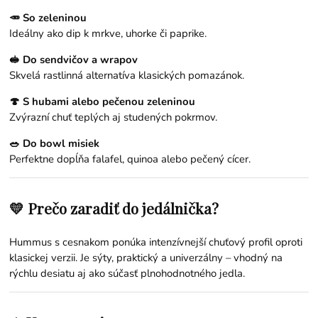
🥕 So zeleninou
Ideálny ako dip k mrkve, uhorke či paprike.
🥪 Do sendvičov a wrapov
Skvelá rastlinná alternatíva klasických pomazánok.
🍄 S hubami alebo pečenou zeleninou
Zvýrazní chuť teplých aj studených pokrmov.
🥗 Do bowl misiek
Perfektne dopĺňa falafel, quinoa alebo pečený cícer.
💛 Prečo zaradiť do jedálnička?
Hummus s cesnakom ponúka intenzívnejší chuťový profil oproti
klasickej verzii. Je sýty, praktický a univerzálny – vhodný na
rýchlu desiatu aj ako súčasť plnohodnotného jedla.