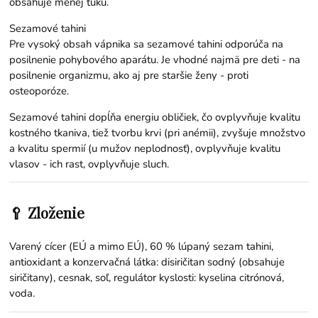
obsahuje menej tuku.
Sezamové tahini
Pre vysoký obsah vápnika sa sezamové tahini odporúča na
posilnenie pohybového aparátu. Je vhodné najmä pre deti - na
posilnenie organizmu, ako aj pre staršie ženy - proti
osteoporóze.
Sezamové tahini dopĺňa energiu obličiek, čo ovplyvňuje kvalitu
kostného tkaniva, tiež tvorbu krvi (pri anémii), zvyšuje množstvo
a kvalitu spermií (u mužov neplodnosť), ovplyvňuje kvalitu
vlasov - ich rast, ovplyvňuje sluch.
🥄 Zloženie
Varený cícer (EÚ a mimo EÚ), 60 % lúpaný sezam tahini,
antioxidant a konzervačná látka: disiričitan sodný (obsahuje
siričitany), cesnak, soľ, regulátor kyslosti: kyselina citrónová,
voda.