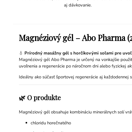
aj dávkovanie.
Magnéziový gél – Abo Pharma (
💧
Prírodný masážny gél s horčíkovými soľami pre uvoľ
Magnéziový gél Abo Pharma je určený na vonkajšie použitie
uvoľnenia a regenerácie po náročnom dni alebo fyzickej akt
Ideálny ako súčasť športovej regenerácie aj každodennej sta
🌿 O produkte
Magnéziový gél obsahuje kombináciu minerálnych solí vrá
chloridu horečnatého