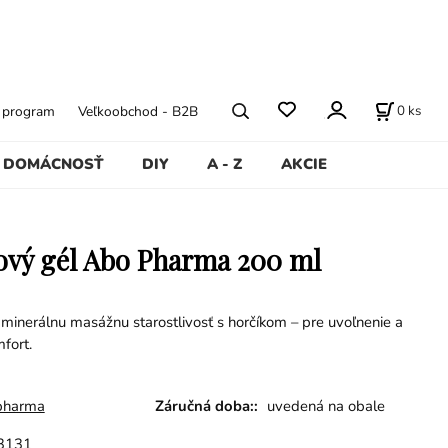
0
ks
ý program
Veľkoobchod - B2B
DOMÁCNOSŤ
DIY
A - Z
AKCIE
vý gél Abo Pharma 200 ml
 minerálnu masážnu starostlivosť s horčíkom – pre uvoľnenie a
fort.
pharma
Záručná doba::
uvedená na obale
3131