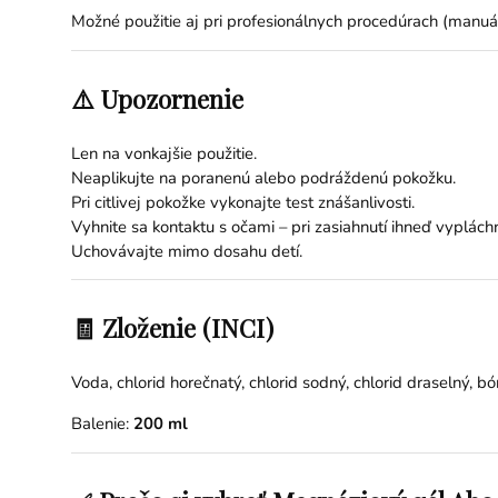
Možné použitie aj pri profesionálnych procedúrach (manuál
⚠️ Upozornenie
Len na vonkajšie použitie.
Neaplikujte na poranenú alebo podráždenú pokožku.
Pri citlivej pokožke vykonajte test znášanlivosti.
Vyhnite sa kontaktu s očami – pri zasiahnutí ihneď vyplách
Uchovávajte mimo dosahu detí.
🧾 Zloženie (INCI)
Voda, chlorid horečnatý, chlorid sodný, chlorid draselný, b
Balenie:
200 ml