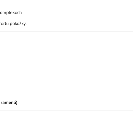
 komplexoch
ortu pokožky.
, ramená)