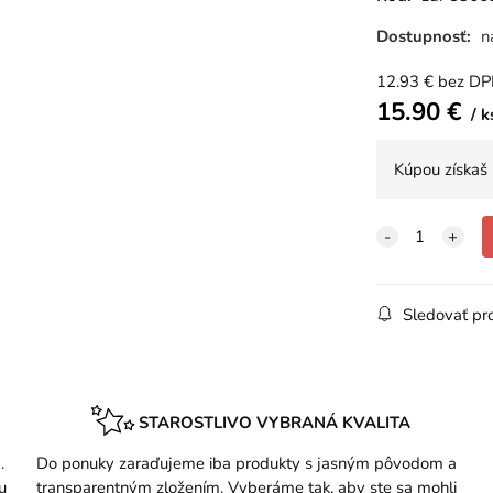
Dostupnosť:
n
12.93
€
bez D
15.90
€
k
Kúpou získaš
Sledovať pr
STAROSTLIVO VYBRANÁ KVALITA
.
Do ponuky zaraďujeme iba produkty s jasným pôvodom a
u
transparentným zložením. Vyberáme tak, aby ste sa mohli