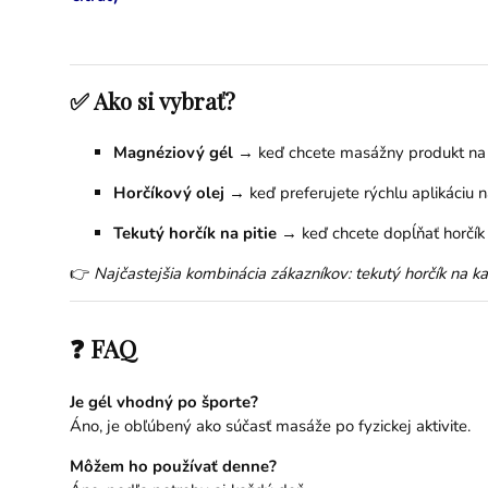
✅ Ako si vybrať?
Magnéziový gél
→ keď chcete masážny produkt na 
Horčíkový olej
→ keď preferujete rýchlu aplikáciu 
Tekutý horčík na pitie
→ keď chcete dopĺňať horčík
👉
Najčastejšia kombinácia zákazníkov: tekutý horčík na ka
❓ FAQ
Je gél vhodný po športe?
Áno, je obľúbený ako súčasť masáže po fyzickej aktivite.
Môžem ho používať denne?