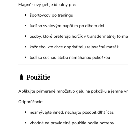
Magnéziový gél je ideálny pre:
športovcov po tréningu
ľudí so svalovým napätím po dlhom dni
osoby, ktoré preferujú horčík v transdermálnej forme
každého, kto chce dopriať telu relaxačnú masáž
ľudí so suchou alebo namáhanou pokožkou
🧴 Použitie
Aplikujte primerané množstvo gélu na pokožku a jemne vm
Odporúčanie:
nezmývajte ihneď, nechajte pôsobiť dlhší čas
vhodné na pravidelné použitie podľa potreby