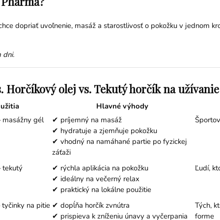
o Pharma?
hce dopriať uvoľnenie, masáž a starostlivosť o pokožku v jednom krok
 dni.
 Horčíkový olej vs. Tekutý horčík na užívanie
užitia
Hlavné výhody
 – masážny gél
✔ príjemný na masáž
Športov
✔ hydratuje a zjemňuje pokožku
✔ vhodný na namáhané partie po fyzickej
záťaži
– tekutý
✔ rýchla aplikácia na pokožku
Ľudí, k
✔ ideálny na večerný relax
✔ praktický na lokálne použitie
tyčinky na pitie
✔ dopĺňa horčík zvnútra
Tých, kt
✔ prispieva k zníženiu únavy a vyčerpania
forme