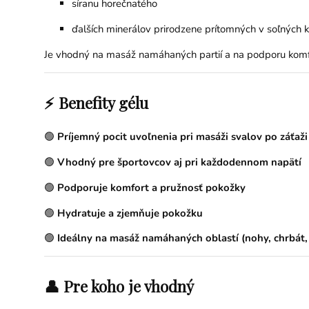
síranu horečnatého
ďalších minerálov prirodzene prítomných v soľných
Je vhodný na masáž namáhaných partií a na podporu komf
⚡ Benefity gélu
🟢
Príjemný pocit uvoľnenia pri masáži svalov po záťaži
🟢
Vhodný pre športovcov aj pri každodennom napätí
🟢
Podporuje komfort a pružnosť pokožky
🟢
Hydratuje a zjemňuje pokožku
🟢
Ideálny na masáž namáhaných oblastí (nohy, chrbát
👤 Pre koho je vhodný