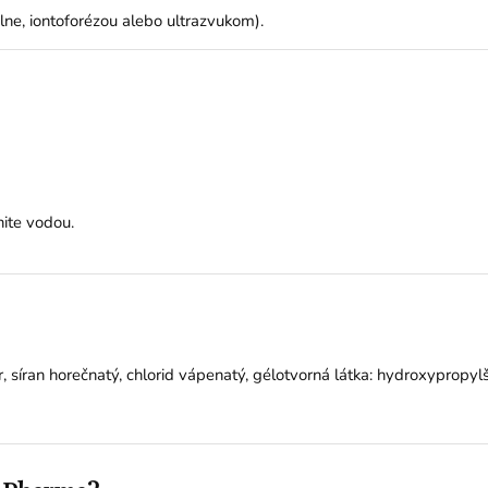
ne, iontoforézou alebo ultrazvukom).
nite vodou.
ór, síran horečnatý, chlorid vápenatý, gélotvorná látka: hydroxypropyl