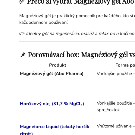
✅ Prečo si vybrať Magnéziový gél Ab
Magnéziový gél je praktický pomocník pre každého, kto si c
každodennom používaní.
👉
Ideálny gél na regeneráciu, masáž a relax po náročnom
📌 Porovnávací box: Magnéziový gél vs.
Produkt
Forma po
Magnéziový gél (Abo Pharma)
Vonkajšie použitie
Vonkajšie použitie 
Horčíkový olej (31,7 % MgCl₂)
sprej/roztok
Vnútorné užívanie – 
Magneforce Liquid (tekutý horčík
citrát)