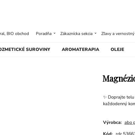
ural, BIO obchod
Poradňa
Zákaznícka sekcia
Zľavy a vernostn
OZMETICKÉ SUROVINY
AROMATERAPIA
OLEJE
Magnézio
✨ Doprajte telu
každodenný kom
Výrobca:
abo 
Kód:
zdr 5366