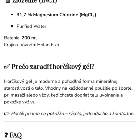
31,7 % Magnesium Chloride (MgCl₂)
Purified Water
Balenie:
200 ml
Krajina pôvodu: Holandsko
✅ Prečo zaradiť horčíkový gél?
Horčíkový gél je moderná a pohodlná forma minerálnej
starostlivosti o telo. Vhodný na každodenné použitie po športe,
pri masáži alebo vždy, keď chcete dopriať telu uvoľnenie a
pokožke výživu.
👉
Horčík priamo na pokožku – rýchlo, jednoducho a komfortne.
❓ FAQ