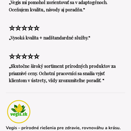
„Vegis mi pomohol zorientovať sa v adaptogénoch.
Oceňujem kvalitu, návody aj poradňu.“
⭐⭐⭐⭐⭐
„Vysoká kvalita + nadštandardné služby.“
⭐⭐⭐⭐⭐
„Skutočne široký sortiment prírodných produktov za
priaznivé ceny. Ochotní pracovníci sa snažia vyjsť
klientom v ústrety, vždy zrozumiteľne poradiť. “
Vegis – prírodné riešenia pre zdravie, rovnováhu a krásu.