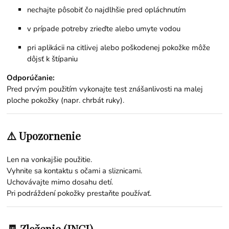
nechajte pôsobiť čo najdlhšie pred opláchnutím
v prípade potreby zrieďte alebo umyte vodou
pri aplikácii na citlivej alebo poškodenej pokožke môže
dôjsť k štípaniu
Odporúčanie:
Pred prvým použitím vykonajte test znášanlivosti na malej
ploche pokožky (napr. chrbát ruky).
⚠️ Upozornenie
Len na vonkajšie použitie.
Vyhnite sa kontaktu s očami a sliznicami.
Uchovávajte mimo dosahu detí.
Pri podráždení pokožky prestaňte používať.
🧾 Zloženie (INCI)