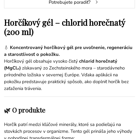
Potrebujete poradiť?
Horčíkový gél – chlorid horečnatý
(200 ml)
💧
Koncentrovaný horčíkový gél pre uvoľnenie, regeneráciu
a starostlivosť o pokožku.
Horčíkový gél obsahuje vysoko čistý
chlorid horečnatý
(MgCl₂)
získavaný zo Zechsteinského mora – starodávneho
prírodného ložiska v severnej Európe. Vďaka aplikácii na
pokožku predstavuje praktický spôsob, ako doplniť horčík bez
zaťaženia trávenia.
🌿 O produkte
Horčík patrí medzi kľúčové minerály, ktoré sa podieľajú na
stovkách procesov v organizme. Tento gél prináša jeho výhody
v pohodlnej transdermálnej forme: