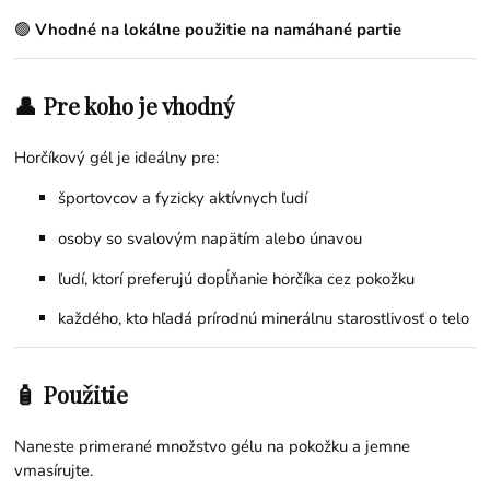
🟢
Vhodné na lokálne použitie na namáhané partie
👤 Pre koho je vhodný
Horčíkový gél je ideálny pre:
športovcov a fyzicky aktívnych ľudí
osoby so svalovým napätím alebo únavou
ľudí, ktorí preferujú dopĺňanie horčíka cez pokožku
každého, kto hľadá prírodnú minerálnu starostlivosť o telo
🧴 Použitie
Naneste primerané množstvo gélu na pokožku a jemne
vmasírujte.