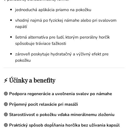
jednoduchá aplikácia priamo na pokožku
vhodný najmä po fyzickej námahe alebo pri svalovom
napätí
šetrná alternatíva pre ľudí, ktorým perorálny horčík
spôsobuje tráviace ťažkosti
zároveň poskytuje hydratačný a výživný efekt pre
pokožku
⚡ Účinky a benefity
🟢
Podpora regenerácie a uvoľnenia svalov po námahe
🟢
Príjemný pocit relaxácie pri masáži
🟢
Starostlivosť o pokožku vďaka minerálnemu zloženiu
🟢
Praktický spôsob dopĺňania horčíka bez užívania kapsúl