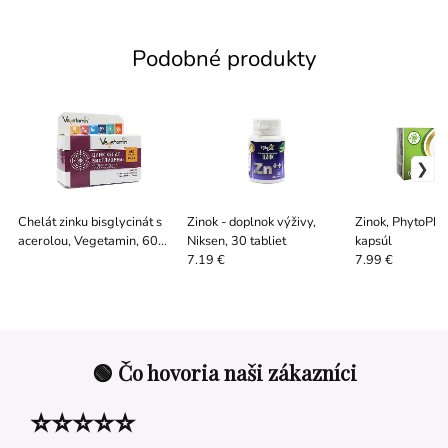
Podobné produkty
Chelát zinku bisglycinát s
Zinok - doplnok výživy,
Zinok, PhytoPh
acerolou, Vegetamin, 60
Niksen, 30 tabliet
kapsúl
kapsúl
7.19 €
7.99 €
🟢 Čo hovoria naši zákazníci
⭐⭐⭐⭐⭐