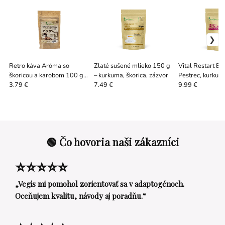
Retro káva Aróma so
Zlaté sušené mlieko 150 g
Vital Restart Bl
škoricou a karobom 100 g –
– kurkuma, škorica, zázvor
Pestrec, kurkum
bez kofeínu
3.79 €
7.49 €
9.99 €
🟢 Čo hovoria naši zákazníci
⭐⭐⭐⭐⭐
„Vegis mi pomohol zorientovať sa v adaptogénoch.
Oceňujem kvalitu, návody aj poradňu.“