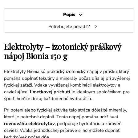
Popis
Potrebujete poradiť?
Elektrolyty – izotonický práškový
nápoj Bionia 150 g
Elektrolyty Bionia sú praktický izotonický nápoj v prášku, ktorý
pomáha dopĺňať tekutiny a minerály počas dňa aj pri zvýšenej
fyzickej záťaži. Vďaka vyváženej kombinácii elektrolytov a
osviežujúcej
limetkovej príchuti
je ideálnym spoločníkom pre
šport, horúce dni aj každodennú hydratáciu.
Pri potení alebo fyzickej aktivite telo stráca dôležité minerály,
ktoré je potrebné doplniť. Tento nápoj pomáha udržiavať
rovnováhu elektrolytov
, podporuje hydratáciu a zároveň
osvieži. Vďaka jednoduchej príprave si ho môžete dopriať
kedykoľvek počas dňa.