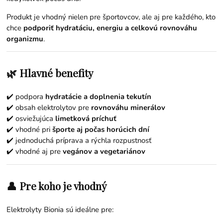
Produkt je vhodný nielen pre športovcov, ale aj pre každého, kto
chce
podporiť hydratáciu, energiu a celkovú rovnováhu
organizmu
.
🌿 Hlavné benefity
✔️ podpora
hydratácie a doplnenia tekutín
✔️ obsah elektrolytov pre
rovnováhu minerálov
✔️ osviežujúca
limetková príchuť
✔️ vhodné pri
športe aj počas horúcich dní
✔️ jednoduchá príprava a rýchla rozpustnosť
✔️ vhodné aj pre
vegánov a vegetariánov
👤 Pre koho je vhodný
Elektrolyty Bionia sú ideálne pre: