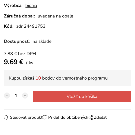
Výrobca:
bionia
Záručná doba::
uvedená na obale
Kód:
zdr 24491753
Dostupnosť:
na sklade
7.88
€
bez DPH
9.69
€
ks
Kúpou získaš
10
bodov do vernostného programu
Sledovať produkt
Pridať do obľúbených
Zdielať