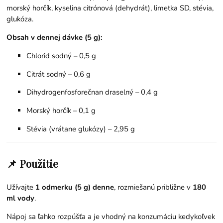
morský horčík, kyselina citrónová (dehydrát), limetka SD, stévia,
glukóza.
Obsah v dennej dávke (5 g):
Chlorid sodný – 0,5 g
Citrát sodný – 0,6 g
Dihydrogenfosforečnan draselný – 0,4 g
Morský horčík – 0,1 g
Stévia (vrátane glukózy) – 2,95 g
📌 Použitie
Užívajte
1 odmerku (5 g) denne
, rozmiešanú približne v
180
ml vody
.
Nápoj sa ľahko rozpúšťa a je vhodný na konzumáciu kedykoľvek