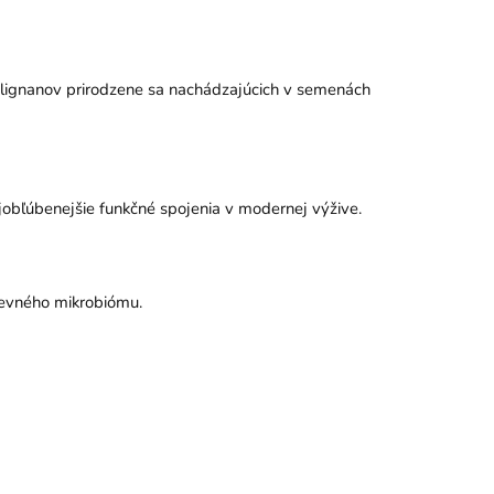
nolignanov prirodzene sa nachádzajúcich v semenách
jobľúbenejšie funkčné spojenia v modernej výžive.
revného mikrobiómu.