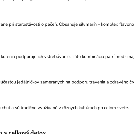
vané pri starostlivosti o pečeň. Obsahuje silymarín – komplex flavo
 korenia podporuje ich vstrebávanie. Táto kombinácia patrí medzi na
u súčasťou jedálničkov zameraných na podporu trávenia a zdravého č
 chuť a sú tradične využívané v rôznych kultúrach po celom svete.
 a celkový detox