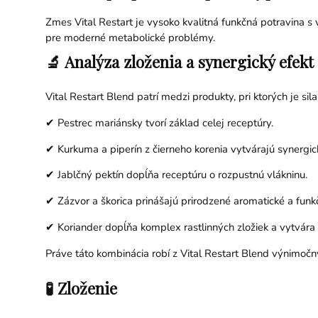
Zmes Vital Restart je vysoko kvalitná funkčná potravina s 
pre moderné metabolické problémy.
🔬 Analýza zloženia a synergický efekt
Vital Restart Blend patrí medzi produkty, pri ktorých je sila
✔ Pestrec mariánsky tvorí základ celej receptúry.
✔ Kurkuma a piperín z čierneho korenia vytvárajú synergick
✔ Jablčný pektín dopĺňa receptúru o rozpustnú vlákninu.
✔ Zázvor a škorica prinášajú prirodzené aromatické a funkč
✔ Koriander dopĺňa komplex rastlinných zložiek a vytvára 
Práve táto kombinácia robí z Vital Restart Blend výnimoč
🧪 Zloženie