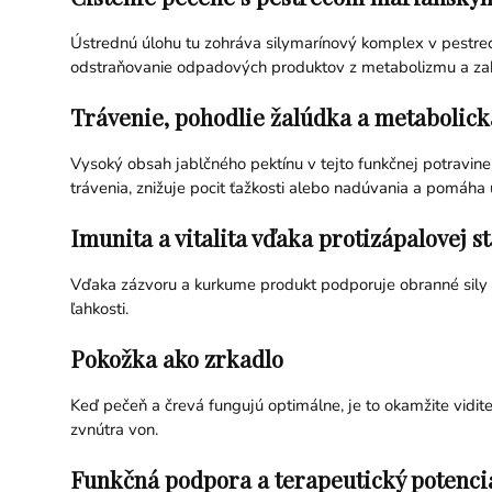
Ústrednú úlohu tu zohráva silymarínový komplex v pestre
odstraňovanie odpadových produktov z metabolizmu a zabez
Trávenie, pohodlie žalúdka a metabolic
Vysoký obsah jablčného pektínu v tejto funkčnej potravine 
trávenia, znižuje pocit ťažkosti alebo nadúvania a pomáha u
Imunita a vitalita vďaka protizápalovej st
Vďaka zázvoru a kurkume produkt podporuje obranné sily te
ľahkosti.
Pokožka ako zrkadlo
Keď pečeň a črevá fungujú optimálne, je to okamžite vidite
zvnútra von.
Funkčná podpora a terapeutický potenci