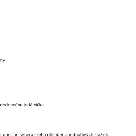
amy
aždodenného jedálnička
a princípe synergického pôsobenia jednotlivých zložiek.