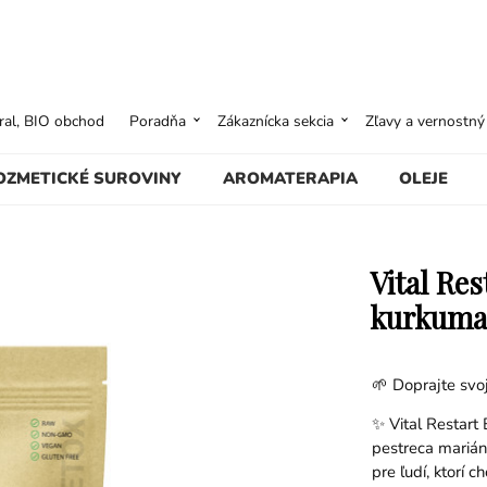
ural, BIO obchod
Poradňa
Zákaznícka sekcia
Zľavy a vernostn
OZMETICKÉ SUROVINY
AROMATERAPIA
OLEJE
Vital Res
kurkuma 
🌱 Doprajte svo
✨ Vital Restart 
pestreca marián
pre ľudí, ktorí 