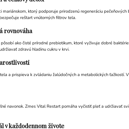
ci mariánskom, ktorý podporuje prirodzenú regeneráciu pečeňových 
pečuje reštart vnútorných filtrov tela.
ká rovnováha
pôsobí ako čisté prírodné prebiotikum, ktoré vyživuje dobré baktérie 
držiavať zdravú hladinu cukru v krvi.
arostlivosti
la a prispieva k zvládaniu žalúdočných a metabolických ťažkostí. Výs
ľné navonok. Zmes Vital Restart pomáha vyčistiť pleť a udržiavať svi
ál v každodennom živote