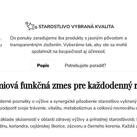
STAROSTLIVO VYBRANÁ KVALITA
.
Do ponuky zaraďujeme iba produkty s jasným pôvodom a
u
transparentným zložením. Vyberáme tak, aby ste sa mohli
spoľahnúť na bezpečnosť aj účinnosť.
Popis
Potrebujete poradiť?
émiová funkčná zmes pre každodenný 
moderné poznatky o výžive a synergické pôsobenie starostlivo vybranýc
ú podporiť svoje trávenie, vitalitu, metabolizmus a celkovú rovnováhu
áklade skúseností v oblasti zdravej výživy a prírodnej starostlivost
nu, koriandra, cejlónskej škorice, zázvoru a čierneho korenia. Každá