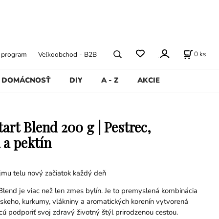
0
ks
ý program
Veľkoobchod - B2B
DOMÁCNOSŤ
DIY
A - Z
AKCIE
tart Blend 200 g | Pestrec,
a pektín
jmu telu nový začiatok každý deň
Blend je viac než len zmes bylín. Je to premyslená kombinácia
skeho, kurkumy, vlákniny a aromatických korenín vytvorená
chcú podporiť svoj zdravý životný štýl prirodzenou cestou.