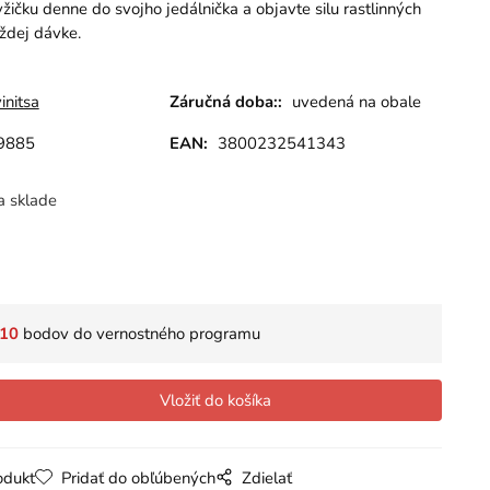
žičku denne do svojho jedálnička a objavte silu rastlinných
aždej dávke.
initsa
Záručná doba::
uvedená na obale
9885
EAN:
3800232541343
a sklade
10
bodov do vernostného programu
odukt
Pridať do obľúbených
Zdielať