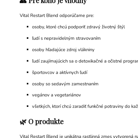
👥 Pre koho je vhodný
Vital Restart Blend odporúčame pre:
osoby, ktoré chcú podporiť zdravý životný štýl
ľudí s nepravidelným stravovaním
osoby hľadajúce zdroj vlákniny
ľudí zaujímajúcich sa o detoxikačné a očistné progr
športovcov a aktívnych ľudí
osoby so sedavým zamestnaním
vegánov a vegetariánov
všetkých, ktorí chcú zaradiť funkčné potraviny do k
🌿 O produkte
Vital Restart Blend je unikátna rastlinná zmes vytvorená n