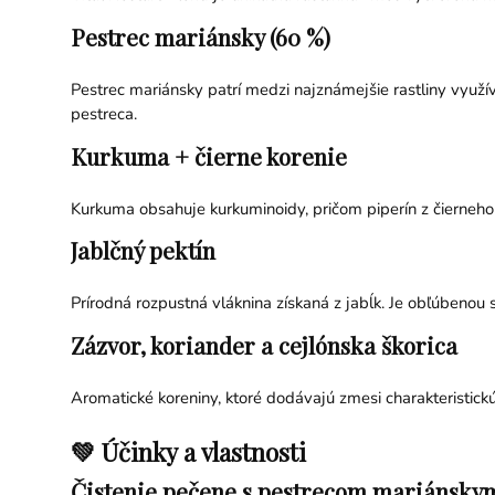
Pestrec mariánsky (60 %)
Pestrec mariánsky patrí medzi najznámejšie rastliny využí
pestreca.
Kurkuma + čierne korenie
Kurkuma obsahuje kurkuminoidy, pričom piperín z čierneho
Jablčný pektín
Prírodná rozpustná vláknina získaná z jabĺk. Je obľúbeno
Zázvor, koriander a cejlónska škorica
Aromatické koreniny, ktoré dodávajú zmesi charakteristickú
💚 Účinky a vlastnosti
Čistenie pečene s pestrecom mariánskym