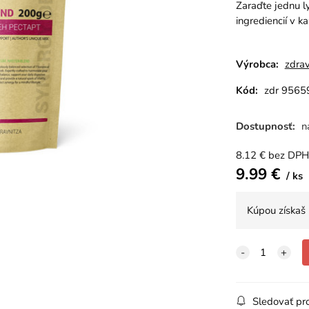
Zaraďte jednu ly
ingrediencií v k
Výrobca:
zdrav
Kód:
zdr 9565
Dostupnosť:
n
8.12
€
bez DPH
9.99
€
ks
Kúpou získaš
Sledovať pr