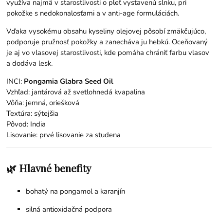
využíva najmä v starostlivosti o pleť vystavenú slnku, pri
pokožke s nedokonalosťami a v anti-age formuláciách.
Vďaka vysokému obsahu kyseliny olejovej pôsobí zmäkčujúco,
podporuje pružnosť pokožky a zanecháva ju hebkú. Oceňovaný
je aj vo vlasovej starostlivosti, kde pomáha chrániť farbu vlasov
a dodáva lesk.
INCI:
Pongamia Glabra Seed Oil
Vzhľad: jantárová až svetlohnedá kvapalina
Vôňa: jemná, oriešková
Textúra: sýtejšia
Pôvod: India
Lisovanie: prvé lisovanie za studena
🌿 Hlavné benefity
bohatý na pongamol a karanjín
silná antioxidačná podpora