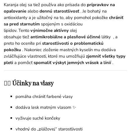
Karanja olej sa tiež používa ako prísada do
prípravkov na
opaľovanie
alebo
dennú starostlivosť
. Je bohatý na
antioxidanty a je užitočný na to, aby pomohol pokožke
chrániť
sa pred starnutím
spojeným s oxidáciou
lipidov. Tento
výnimočne aktívny
olej
obsahuje tiež
antimikrobiálne a plesňové
účinné
látky , a
preto ho oceníte pri
starostlivosti o problematickú
pokožku
. Nakoniec zloženie mastných kyselín mu dodáva
zvláčňujúce vlastnosti, ktoré mu umožňujú
zjemniť všetky typy
pleti
a pomôcť
spomaliť výskyt jemných vrások a línií
.
💇‍♀️ Účinky na vlasy
pomáha chrániť farbené vlasy
dodáva lesk matným vlasom ✨
vyživuje suché končeky
vhodný do „plážovej“ starostlivosti