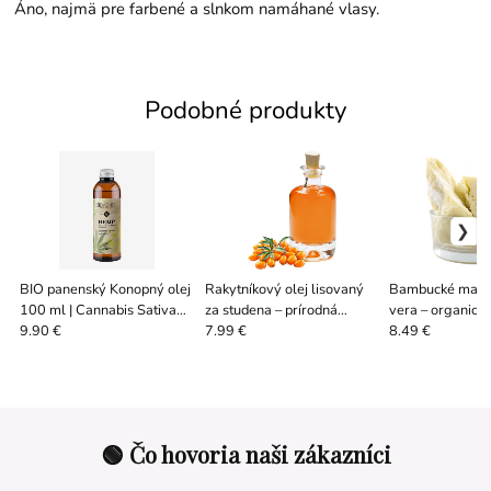
Áno, najmä pre farbené a slnkom namáhané vlasy.
Podobné produkty
BIO panenský Konopný olej
Rakytníkový olej lisovaný
Bambucké maslo
100 ml | Cannabis Sativa
za studena – prírodná
vera – organické
Seed Oil
regenerácia pokožky
maslo
9.90 €
7.99 €
8.49 €
🟢 Čo hovoria naši zákazníci