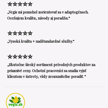
⭐⭐⭐⭐⭐
„Vegis mi pomohol zorientovať sa v adaptogénoch.
Oceňujem kvalitu, návody aj poradňu.“
⭐⭐⭐⭐⭐
„Vysoká kvalita + nadštandardné služby.“
⭐⭐⭐⭐⭐
„Skutočne široký sortiment prírodných produktov za
priaznivé ceny. Ochotní pracovníci sa snažia vyjsť
klientom v ústrety, vždy zrozumiteľne poradiť. “