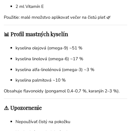
2 ml
Vitamín E
Použitie: malé množstvo aplikovať večer na čistú pleť 🌿
📊 Profil mastných kyselín
kyselina olejová (omega-9) ~51 %
kyselina linolová (omega-6) ~17 %
kyselina alfa-linolénová (omega-3) ~3 %
kyselina palmitová ~10 %
Obsahuje flavonoidy (pongamol 0,4–0,7 %, karanjín 2–3 %).
⚠️ Upozornenie
Nepoužívať čistý na pokožku