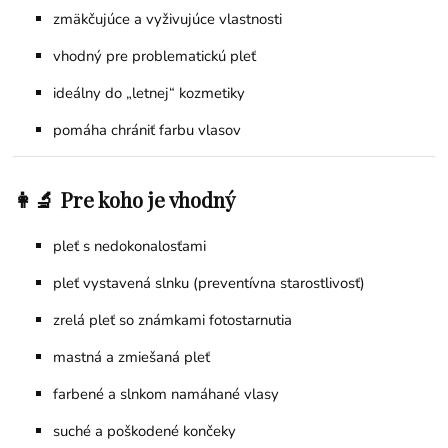
zmäkčujúce a vyživujúce vlastnosti
vhodný pre problematickú pleť
ideálny do „letnej“ kozmetiky
pomáha chrániť farbu vlasov
👩‍🔬 Pre koho je vhodný
pleť s nedokonalosťami
pleť vystavená slnku (preventívna starostlivosť)
zrelá pleť so známkami fotostarnutia
mastná a zmiešaná pleť
farbené a slnkom namáhané vlasy
suché a poškodené končeky