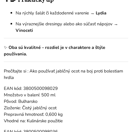
Na rýchly šalát či každodenné varenie →
Lydia
Na výraznejšie dresingy alebo ako súčasť nápojov →
Vinoceti
✨
Oba sú kvalitné – rozdiel je v charaktere a štýle
používania.
Prečítajte si :
Ako používať jablčný ocot na boj proti bolestiam
hrdla
EAN kód: 3800500098029
Množstvo v balení: 500 ml
Pôvod: Bulharsko
Zloženie: Čistý jablčný ocot
Prepravná hmotnosť: 0,600 kg
Vhodné na: Kulinárske použitie
EAN kód: 3800500098036