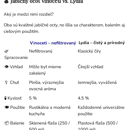
🍎 Jablčný ocot Vinoceti vs. Lydia
Aký je medzi nimi rozdiel?
Oba sú kvalitné jablčné octy, no líšia sa charakterom, balením aj
cieľovým použitím.
Lydia – čistý a prírodný
Vinoceti – nefiltrovaný
🌿
Nefiltrovaný
Klasický číry
Spracovanie
👁 Vzhľad
Môže byť mierne
Čírejší vzhľad
zakalený
🥄 Chuť
Plnšia, výraznejšia
Jemnejšia, vyvážená
ovocná aróma
🧪 Kyslosť
5 %
4,5 %
🍽 Použitie
Rustikálna a moderná
Každodenné univerzálne
kuchyňa
použitie
📦 Balenie
Sklenená fľaša (250 /
Plastová fľaša (500 /
500 ml)
1000 ml)