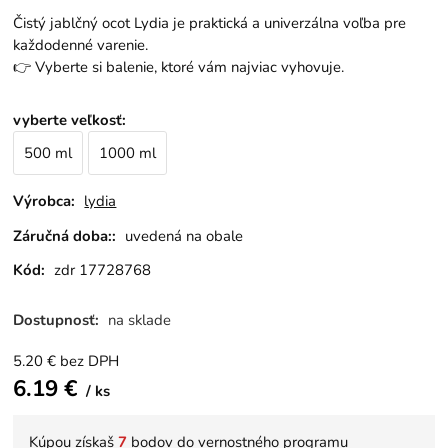
Čistý jablčný ocot Lydia je praktická a univerzálna voľba pre
každodenné varenie.
👉 Vyberte si balenie, ktoré vám najviac vyhovuje.
vyberte veľkosť
:
500 ml
1000 ml
Výrobca:
lydia
Záručná doba::
uvedená na obale
Kód:
zdr 17728768
Dostupnosť:
na sklade
5.20
€
bez DPH
6.19
€
ks
Kúpou získaš
7
bodov do vernostného programu