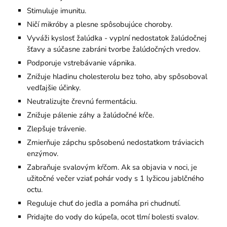
Stimuluje imunitu.
Ničí mikróby a plesne spôsobujúce choroby.
Vyváži kyslosť žalúdka - vyplní nedostatok žalúdočnej
šťavy a súčasne zabráni tvorbe žalúdočných vredov.
Podporuje vstrebávanie vápnika.
Znižuje hladinu cholesterolu bez toho, aby spôsoboval
vedľajšie účinky.
Neutralizujte črevnú fermentáciu.
Znižuje pálenie záhy a žalúdočné kŕče.
Zlepšuje trávenie.
Zmierňuje zápchu spôsobenú nedostatkom tráviacich
enzýmov.
Zabraňuje svalovým kŕčom. Ak sa objavia v noci, je
užitočné večer vziať pohár vody s 1 lyžicou jablčného
octu.
Reguluje chuť do jedla a pomáha pri chudnutí.
Pridajte do vody do kúpeľa, ocot tlmí bolesti svalov.