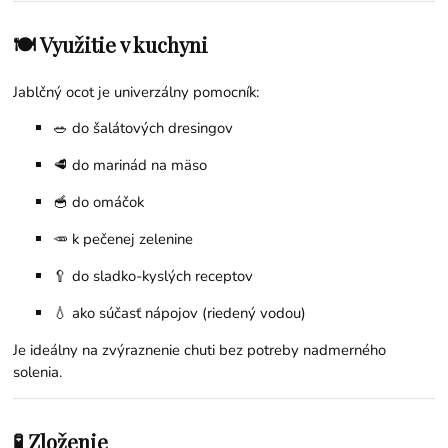
🍽 Využitie v kuchyni
Jablčný ocot je univerzálny pomocník:
🥗 do šalátových dresingov
🥩 do marinád na mäso
🥣 do omáčok
🥕 k pečenej zelenine
🥄 do sladko-kyslých receptov
💧 ako súčasť nápojov (riedený vodou)
Je ideálny na zvýraznenie chuti bez potreby nadmerného
solenia.
🧪 Zloženie