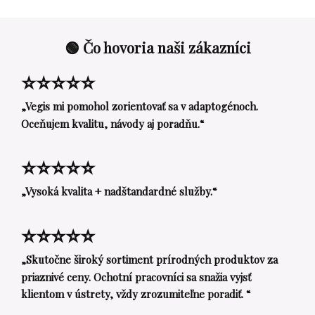
🟢 Čo hovoria naši zákazníci
⭐⭐⭐⭐⭐
„Vegis mi pomohol zorientovať sa v adaptogénoch.
Oceňujem kvalitu, návody aj poradňu.“
⭐⭐⭐⭐⭐
„Vysoká kvalita + nadštandardné služby.“
⭐⭐⭐⭐⭐
„Skutočne široký sortiment prírodných produktov za
priaznivé ceny. Ochotní pracovníci sa snažia vyjsť
klientom v ústrety, vždy zrozumiteľne poradiť. “