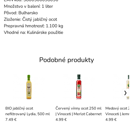
Množstvo v balení: 1 liter
Pôvod: Bulharsko
Zloženie: Čistý jablčný ocot
Prepravná hmotnosť: 1.100 kg
Vhodné na: Kulinárske použitie
Podobné produkty
BIO jablčný ocot
Červený vínny ocot 250 ml
Medový ocot 25
nefiltrovaný Lydia, 500 ml
| Vinoceti | Merlot Cabernet
Vinoceti | Jemn
ocot
7.49 €
4.99 €
4.99 €