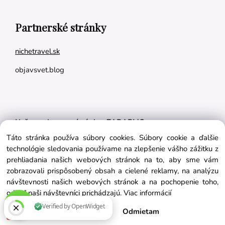
Partnerské stránky
nichetravel.sk
objavsvet.blog
Naše appky pre vás úplne ZADARMO:
Táto stránka používa súbory cookies. Súbory cookie a ďalšie
Tréningový plán na mieru
technológie sledovania používame na zlepšenie vášho zážitku z
BMI kalkulačka
prehliadania našich webových stránok na to, aby sme vám
zobrazovali prispôsobený obsah a cielené reklamy, na analýzu
Vygeneruj si výživový plán na mieru
návštevnosti našich webových stránok a na pochopenie toho,
odkiaľ naši návštevníci prichádzajú.
Viac informácií
Súhlasím
Nastavenie
Odmietam
Vytvorené systémom ClickEshop.sk