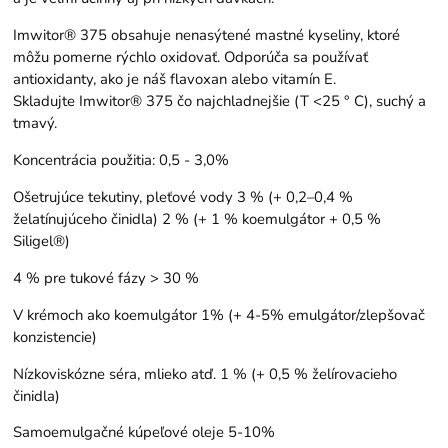
Imwitor® 375 obsahuje nenasýtené mastné kyseliny, ktoré
môžu pomerne rýchlo oxidovať. Odporúča sa používať
antioxidanty, ako je náš flavoxan alebo vitamín E.
Skladujte Imwitor® 375 čo najchladnejšie (T <25 ° C), suchý a
tmavý.
Koncentrácia použitia: 0,5 - 3,0%
Ošetrujúce tekutiny, pleťové vody 3 % (+ 0,2–0,4 %
želatínujúceho činidla) 2 % (+ 1 % koemulgátor + 0,5 %
Siligel®)
4 % pre tukové fázy > 30 %
V krémoch ako koemulgátor 1% (+ 4-5% emulgátor/zlepšovač
konzistencie)
Nízkoviskózne séra, mlieko atď. 1 % (+ 0,5 % želírovacieho
činidla)
Samoemulgačné kúpeľové oleje 5-10%