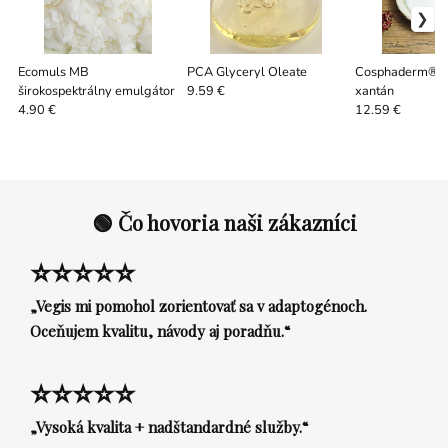
Ecomuls MB
PCA Glyceryl Oleate
Cosphaderm® X3
širokospektrálny emulgátor
xantán
9.59 €
4.90 €
12.59 €
🟢 Čo hovoria naši zákazníci
⭐⭐⭐⭐⭐
„Vegis mi pomohol zorientovať sa v adaptogénoch.
Oceňujem kvalitu, návody aj poradňu.“
⭐⭐⭐⭐⭐
„Vysoká kvalita + nadštandardné služby.“