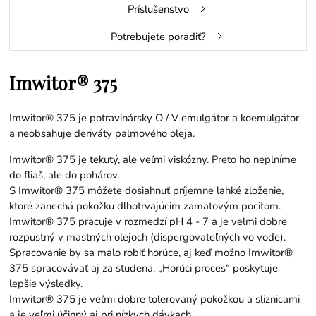
Príslušenstvo
Potrebujete poradiť?
Imwitor® 375
Imwitor® 375 je potravinársky O / V emulgátor a koemulgátor
a neobsahuje deriváty palmového oleja.
Imwitor® 375 je tekutý, ale veľmi viskózny. Preto ho neplníme
do fliaš, ale do pohárov.
S Imwitor® 375 môžete dosiahnuť príjemne ľahké zloženie,
ktoré zanechá pokožku dlhotrvajúcim zamatovým pocitom.
Imwitor® 375 pracuje v rozmedzí pH 4 - 7 a je veľmi dobre
rozpustný v mastných olejoch (dispergovateľných vo vode).
Spracovanie by sa malo robiť horúce, aj keď možno Imwitor®
375 spracovávať aj za studena. „Horúci proces“ poskytuje
lepšie výsledky.
Imwitor® 375 je veľmi dobre tolerovaný pokožkou a sliznicami
a je veľmi účinný aj pri nízkych dávkach.