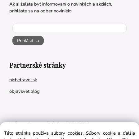
Ak si želáte byť informovaní o novinkách a akciách,
prihláste sa na odber noviniek:
Prihlásiť sa
Partnerské stránky
nichetravel.sk
objavsvet.blog
Naše appky pre vás úplne ZADARMO:
Táto stránka používa súbory cookies. Súbory cookie a ďalšie
Tréningový plán na mieru