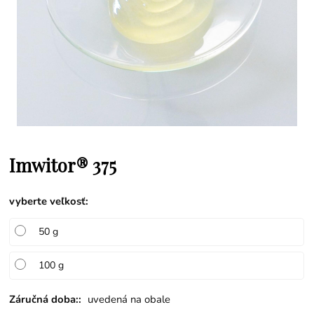
Imwitor® 375
vyberte veľkosť
:
50 g
100 g
Záručná doba::
uvedená na obale